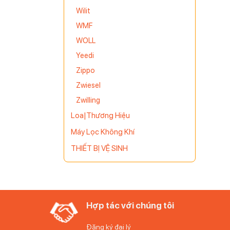
Wilit
ự sang
WMF
 xứng đáng
WOLL
Yeedi
Zippo
Zwiesel
Zwilling
Loa|Thương Hiệu
Máy Lọc Không Khí
THIẾT BỊ VỆ SINH
Hợp tác với chúng tôi
Đăng ký đại lý