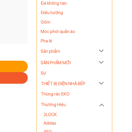
Đá không tan
Điều hướng
Gốm
Móc phơi quần áo
Pha lê
Sản phẩm
SẢN PHẨM MỚI
Sứ
THIẾT BỊ ĐIỆN NHÀ BẾP
Thùng rác EKO
Thương Hiệu
2LOCK
Adidas
AEG