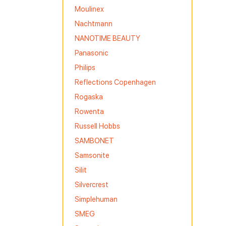
Moulinex
Nachtmann
NANOTIME BEAUTY
Panasonic
Philips
 đỏ này
Reflections Copenhagen
Rogaska
đến lớn để
Rowenta
Russell Hobbs
SAMBONET
ang lại sự
Samsonite
Silit
Silvercrest
Simplehuman
SMEG