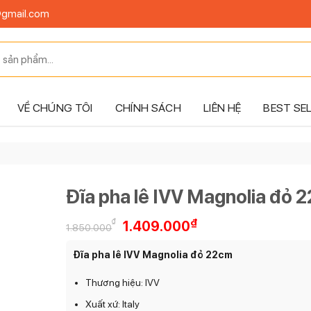
@gmail.com
VỀ CHÚNG TÔI
CHÍNH SÁCH
LIÊN HỆ
BEST SE
Đĩa pha lê IVV Magnolia đỏ 
Giá
Giá
₫
₫
1.409.000
1.850.000
gốc
hiện
là:
tại
Đĩa pha lê IVV Magnolia đỏ 22cm
1.850.000₫.
là:
1.409.000₫.
Thương hiệu: IVV
Xuất xứ: Italy