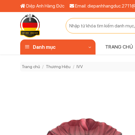
Bỏ
Diệp Anh Hàng Đức
Email: diepanhhangduc.2711
qua
nội
Tìm
dung
kiếm:
TRANG CHỦ
Danh mục
Trang chủ
/
Thương Hiệu
/
IVV