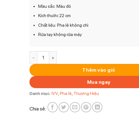
Màu sắc: Màu đỏ
Kích thước 22 cm
Chất liệu: Pha lê không chì
Rửa tay không rửa máy
Đĩa pha lê IVV Magnolia đỏ 22cm số lượng
Thêm vào giỏ
Mua ngay
Danh mục:
IVV
,
Pha lê
,
Thương Hiệu
Chia sẻ: