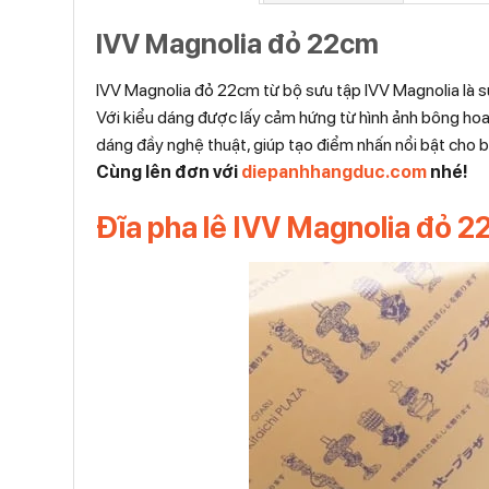
IVV Magnolia đỏ 22cm
IVV Magnolia đỏ 22cm từ bộ sưu tập IVV Magnolia là sự
Với kiểu dáng được lấy cảm hứng từ hình ảnh bông hoa
dáng đầy nghệ thuật, giúp tạo điểm nhấn nổi bật cho b
Cùng lên đơn với
diepanhhangduc.com
nhé!
Đĩa pha lê IVV Magnolia đỏ 