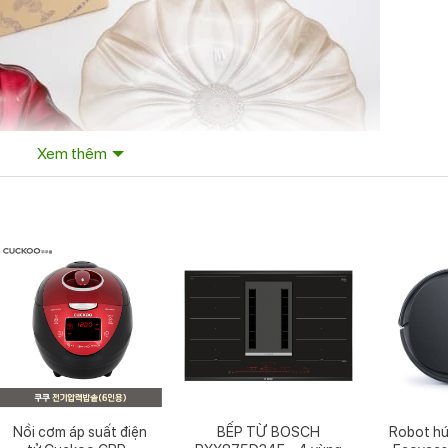
Xem thêm
a pha lê IVV Magnolia đỏ 22cm
Nồi cơm áp suất điện
BẾP TỪ BOSCH
Robot hút