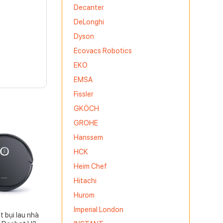
Decanter
DeLonghi
Dyson
Ecovacs Robotics
EKO
EMSA
Fissler
GKÖCH
GROHE
Hanssem
HCK
Heim Chef
Hitachi
Hurom
Imperial London
 bụi lau nhà