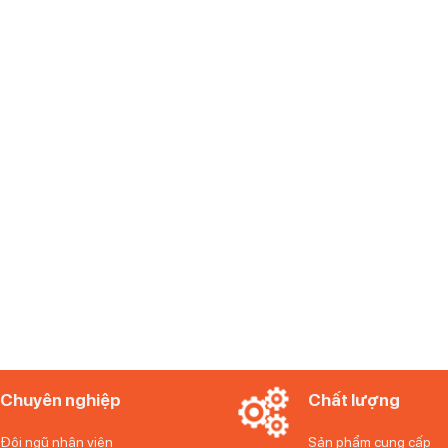
IVV lâu đời, chất lượng hàng đầu tại Ý
y tinh thông thường mà còn là một tác phẩm nghệ thuật mang đến s
 pha lê không chì, thiết kế độc đáo và vẻ đẹp lâu bền, sản phẩm này
ong từng chi tiết.
Chuyên nghiệp
Chất lượng
Đội ngũ nhân viên
Sản phẩm cung cấp