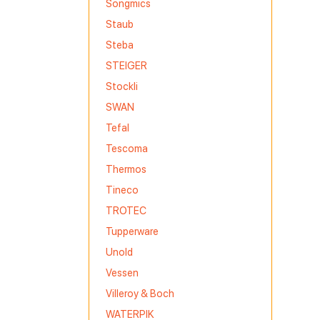
Songmics
Staub
a bằng tay
Steba
STEIGER
 trầy xước,
Stockli
SWAN
Tefal
Tescoma
và sự đổi
Thermos
 thị
Tineco
TROTEC
 thể hiện
Tupperware
ản phẩm
Unold
Vessen
Villeroy & Boch
WATERPIK