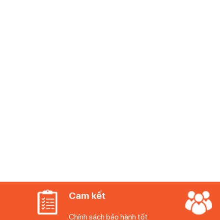
Thương hiệu 
IVV Magnolia đỏ 22cm không chỉ là một chiếc đĩa thủ
trọng và đẳng cấp cho bất kỳ bàn ăn nào. Với chất liệu
là lựa chọn hoàn hảo cho những ai tìm kiếm sự tinh tế tr
IVV Magnolia đỏ 22cm
Thương hiệu: IVV
Xuất xứ: Italy
Màu sắc: Màu đỏ
Kích thước 22 cm
Chất liệu: Pha lê không chì
Rửa tay không rửa máy
Cam kết
Chính sách bảo hành tốt