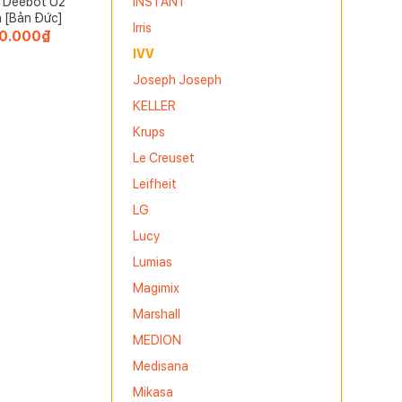
INSTANT
 Deebot U2
 [Bản Đức]
Irris
0.000
₫
IVV
Joseph Joseph
i ánh sáng
KELLER
Krups
Le Creuset
 gia đình
Leifheit
LG
Lucy
Lumias
Magimix
Marshall
 bóng
MEDION
bảo an toàn
Medisana
Mikasa