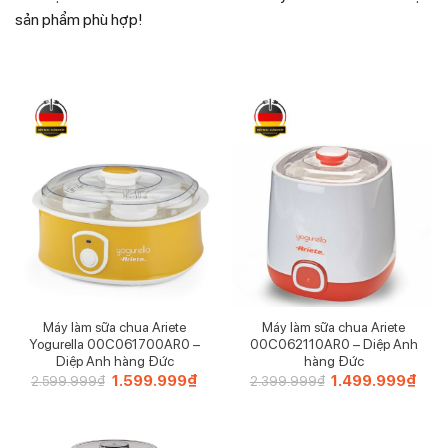
sản phẩm phù hợp!
Máy làm sữa chua Ariete
Máy làm sữa chua Ariete
Yogurella 00C061700AR0 –
00C062110AR0 – Diệp Anh
Diệp Anh hàng Đức
hàng Đức
Giá
1.599.999
₫
Giá
Giá
1.499.999
₫
Giá
2.599.999
₫
2.399.999
₫
gốc
hiện
gốc
hiện
là:
tại
là:
tại
2.599.999₫.
là:
2.399.999₫.
là:
1.599.999₫.
1.49