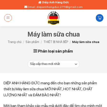
Bỏ
Diệp Anh Hàng Đức
Email: diepanhhangduc.2711@gmail.com
qua
nội
dung
Máy làm sữa chua
Trang chủ
/
Sản phẩm
/
THIẾT BỊ NHÀ BẾP
/
Máy làm sữa chua
Phân loại sản phẩm
DIỆP ANH HÀNG ĐỨC mang đến cho bạn những sản phẩm
thiết bị Máy làm sữa chua MỚI NHẤT, HOT NHẤT, CHẤT
LƯỢNG NHẤT và ĐẢM BẢO NHẤT!
Mời bạn tham khảo các mẫu mã dưới đây để tìm cho mình một