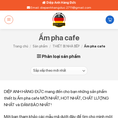
Bỏ
Diệp Anh Hàng Đức
Email: diepanhhangduc.2711@gmail.com
qua
nội
dung
Ấm pha cafe
Trang chủ
/
Sản phẩm
/
THIẾT BỊ NHÀ BẾP
/
Ấm pha cafe
Phân loại sản phẩm
DIỆP ANH HÀNG ĐỨC mang đến cho bạn những sản phẩm
thiết bị Ấm pha cafe MỚI NHẤT, HOT NHẤT, CHẤT LƯỢNG
NHẤT và ĐẢM BẢO NHẤT!
Mời bạn tham khảo các mẫu mã dưới đây để tìm cho mình một