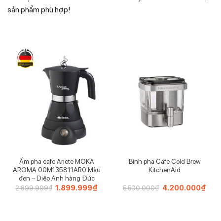
sản phẩm phù hợp!
Ấm pha cafe Ariete MOKA
Bình pha Cafe Cold Brew
AROMA 00M135811AR0 Màu
KitchenAid
đen – Diệp Anh hàng Đức
Giá
1.899.999
₫
Giá
Giá
4.200.000
₫
Giá
2.899.999
₫
5.500.000
₫
gốc
hiện
gốc
hiện
là:
tại
là:
tại
2.899.999₫.
là:
5.500.000₫.
là:
1.899.999₫.
4.20