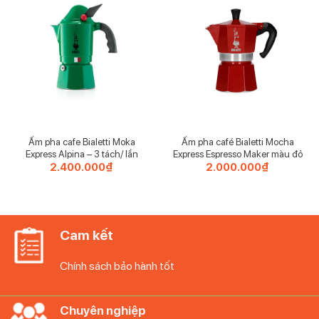
Ấm pha cafe Bialetti Moka
Ấm pha café Bialetti Mocha
Express Alpina – 3 tách/ lần
Express Espresso Maker màu đỏ
2.400.000
₫
2.000.000
₫
Cam kết
Chính sách bảo hành tốt
Chuyên nghiệp