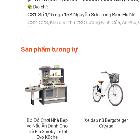
Địa chỉ:
CS1: Số 1/15 ngõ 158 Nguyễn Sơn Long Biên Hà Nội.
CS2: C23, Khu biệt thự 280 Lương Đình Của, An Phú, 
Để đặt mua sản phẩm, Quý khách đặt hàng qua 
Trực tiếp qua Hotline 097 118 81 66 để được tr
Sản phẩm tương tự
Diệp Anh – Hàng Đức
tự hào mang đến các bạn 
những cam kết 100% chất lượng
Bộ Đồ Chơi Nhà Bếp
Xe đạp nữ Bergsteiger
và Nấu Ăn Dành Cho
Cityrad
Trẻ Em Smoby Tefal
Evo Küche