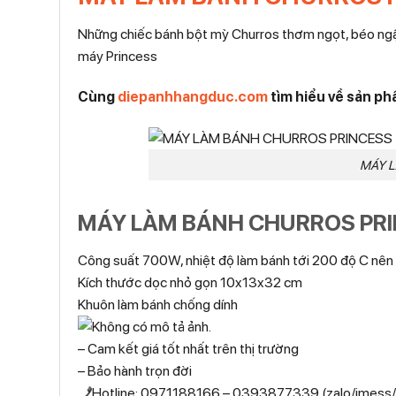
Những chiếc bánh bột mỳ Churros thơm ngọt, béo ngậ
máy Princess
Cùng
diepanhhangduc.com
tìm hiểu về sản 
MÁY 
MÁY LÀM BÁNH CHURROS PR
Công suất 700W, nhiệt độ làm bánh tới 200 độ C nên
Kích thước dọc nhỏ gọn 10x13x32 cm
Khuôn làm bánh chống dính
– Cam kết giá tốt nhất trên thị trường
– Bảo hành trọn đời
Hotline: 0971188166 – 0393877339 (zalo/imess/