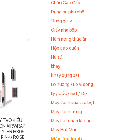
Chảo Cao Cấp
Dụng cụ pha chế
Đựng gia vị
Giấy nhà bếp
Hâm nóng thức ăn
Hộp bảo quản
Hũ sứ
ất với
khay
Khay đựng bát
Lò nướng / Lò vi sóng
Ly / Cốc / Bát / Đĩa
Máy đánh sữa tạo bọt
Máy đánh trứng
Y TẠO KIỂU
Máy hút chân không
ON AIRWRAP
Máy Hút Mùi
TYLER HS05
 PINK/ ROSE
Máy làm bánh