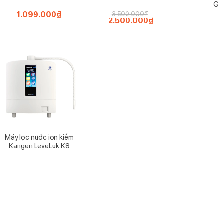
G
1.099.000
₫
3.500.000
₫
Giá
2.500.000
₫
Giá
gốc
hiện
là:
tại
3.500.000₫.
là:
2.500.000₫.
Máy lọc nước ion kiềm
Kangen LeveLuk K8