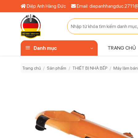
Bỏ
Diệp Anh Hàng Đức
Email: diepanhhangduc.2711
qua
nội
Tìm
dung
kiếm:
TRANG CHỦ
Danh mục
Trang chủ
/
Sản phẩm
/
THIẾT BỊ NHÀ BẾP
/
Máy làm bán