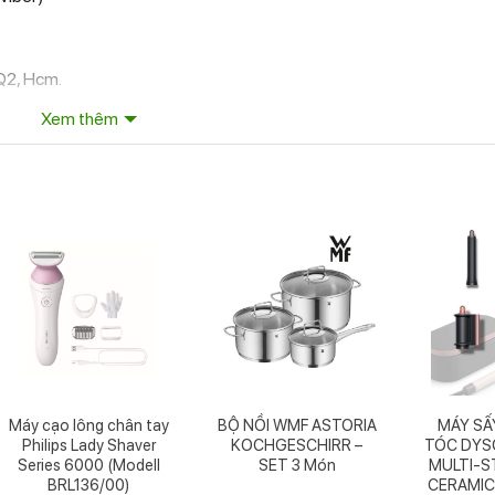
Q2, Hcm.
Xem thêm
website hoặc liên hệ:
ải nghiệm và nhân viên hỗ trợ thông tin tốt nhất.
những sản phẩm gia dụng chính hãng, độc quyền và mới nh
Máy cạo lông chân tay
BỘ NỒI WMF ASTORIA
MÁY SẤ
Philips Lady Shaver
KOCHGESCHIRR –
TÓC DYS
Series 6000 (Modell
SET 3 Món
MULTI-S
BRL136/00)
CERAMIC