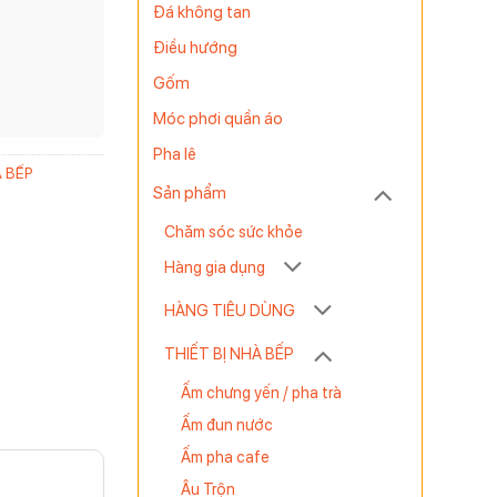
Đá không tan
Điều hướng
Gốm
Móc phơi quần áo
Pha lê
À BẾP
Sản phẩm
Chăm sóc sức khỏe
Hàng gia dụng
HÀNG TIÊU DÙNG
THIẾT BỊ NHÀ BẾP
Ấm chưng yến / pha trà
Ấm đun nước
Ấm pha cafe
Âu Trộn