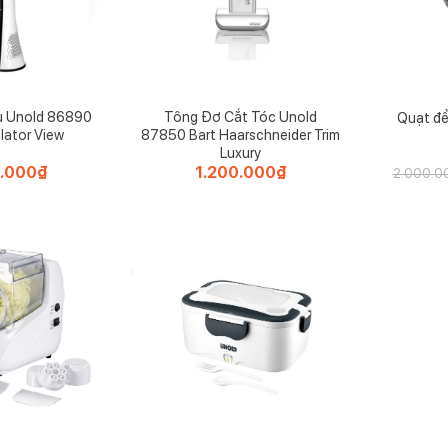
ụ Unold 86890
Tông Đơ Cắt Tóc Unold
Quạt để
lator View
87850 Bart Haarschneider Trim
Luxury
0.000
₫
1.200.000
₫
2.000.0