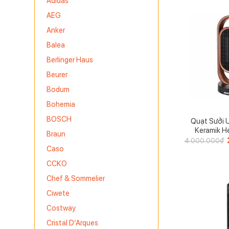
Adidas
AEG
Anker
Balea
Berlinger Haus
Beurer
Bodum
Bohemia
BOSCH
Quạt Sưởi 
Keramik He
Braun
4.000.000
₫
Caso
l
CCKO
Chef & Sommelier
Ciwete
Costway
Cristal D’Arques