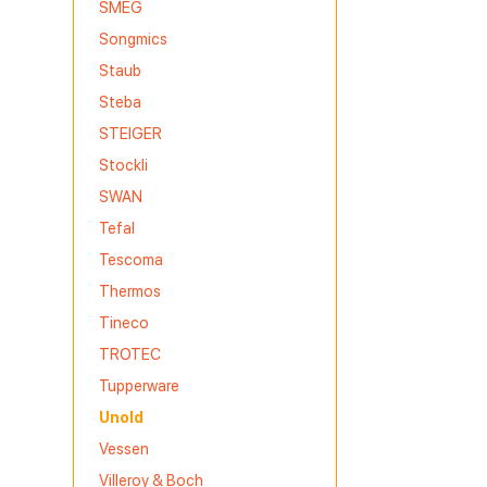
SMEG
Songmics
Staub
Steba
STEIGER
Stockli
SWAN
Tefal
Tescoma
Thermos
Tineco
TROTEC
Tupperware
Unold
Vessen
Villeroy & Boch