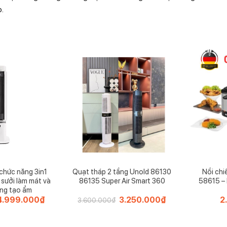
p.
chức năng 3in1
Quạt tháp 2 tầng Unold 86130
Nồi chi
ưởi làm mát và
86135 Super Air Smart 360
58615 –
ng tạo ẩm
Giá
4.999.000
₫
Giá
Giá
3.250.000
₫
Giá
2
3.600.000
₫
gốc
hiện
gốc
hiện
à:
tại
là:
tại
7.800.000₫.
là:
3.600.000₫.
là:
4.999.000₫.
3.250.000₫.