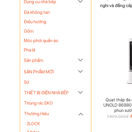
Dụng cụ nhà bếp
nghi và đẳng cấ
Đá không tan
Điều hướng
Gốm
Móc phơi quần áo
Pha lê
Sản phẩm
SẢN PHẨM MỚI
Sứ
THIẾT BỊ ĐIỆN NHÀ BẾP
Quạt tháp đa 
Thùng rác EKO
UNOLD 86980 s
phun sươ
Thương Hiệu
7.800.000
₫
2LOCK
l