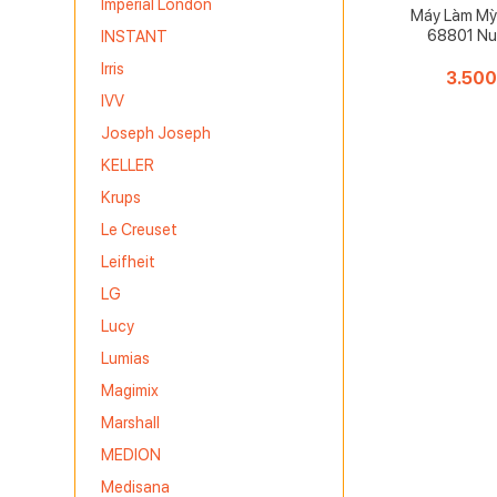
Imperial London
Máy Làm Mỳ
68801 Nu
INSTANT
Irris
3.50
IVV
Joseph Joseph
KELLER
Krups
Le Creuset
Leifheit
LG
Lucy
Lumias
Magimix
Marshall
MEDION
Medisana