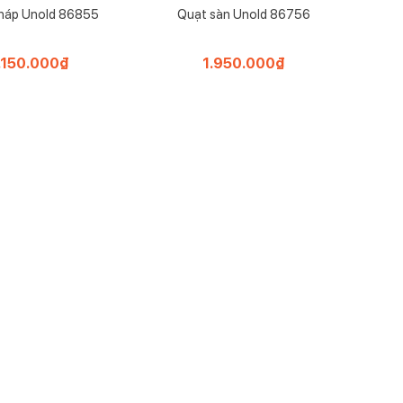
háp Unold 86855
Quạt sàn Unold 86756
.150.000
₫
1.950.000
₫