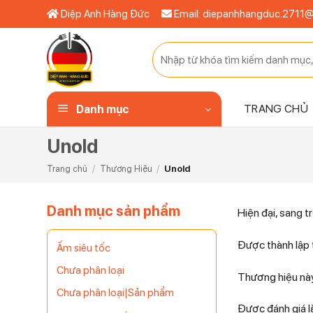
Bỏ
Diệp Anh Hàng Đức
Email: diepanhhangduc.2711
qua
nội
Tìm
dung
kiếm:
TRANG CHỦ
Danh mục
Unold
Trang chủ
/
Thương Hiệu
/
Unold
Danh mục sản phẩm
Hiện đại, sang 
Được thành lập 
Ấm siêu tốc
Chưa phân loại
Thương hiệu này
Chưa phân loại|Sản phẩm
Được đánh giá l