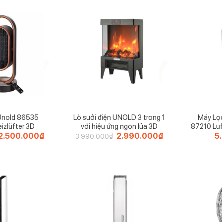
Unold 86535
Lò sưởi điện UNOLD 3 trong 1
Máy Lọ
izlüfter 3D
với hiệu ứng ngọn lửa 3D
87210 Luf
Giá
2.500.000
₫
Giá
Giá
2.990.000
₫
Giá
5
3.990.000
₫
gốc
hiện
gốc
hiện
à:
tại
là:
tại
4.000.000₫.
là:
3.990.000₫.
là:
2.500.000₫.
2.990.000₫.