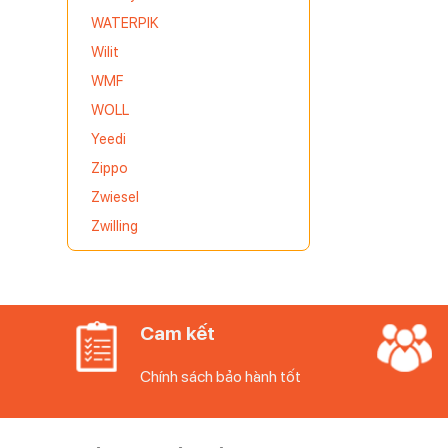
WATERPIK
Wilit
WMF
WOLL
Yeedi
Zippo
Zwiesel
Zwilling
Cam kết
Chính sách bảo hành tốt