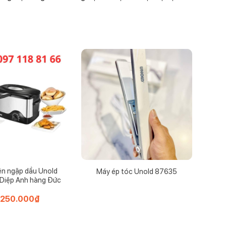
ên ngập dầu Unold
Máy ép tóc Unold 87635
 Diệp Anh hàng Đức
.250.000
₫