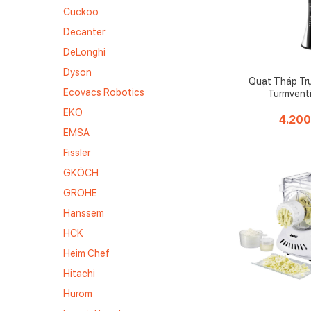
Cuckoo
Decanter
DeLonghi
Dyson
Quạt Tháp Tr
Ecovacs Robotics
Turmventi
EKO
4.20
EMSA
Fissler
GKÖCH
GROHE
Hanssem
HCK
Heim Chef
Hitachi
Hurom