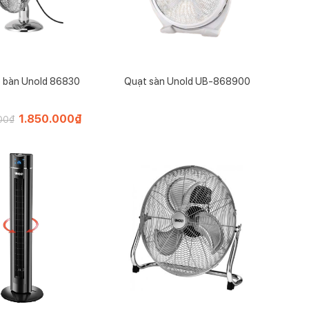
 bàn Unold 86830
Quạt sàn Unold UB-868900
Giá
1.850.000
₫
Giá
00
₫
gốc
hiện
là:
tại
2.000.000₫.
là:
1.850.000₫.