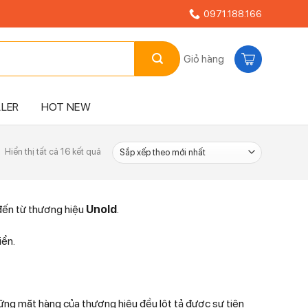
0971.188.166
Giỏ hàng
LLER
HOT NEW
Đã
Hiển thị tất cả 16 kết quả
sắp
xếp
theo
mới
 đến từ thương hiệu
Unold
.
nhất
iển.
hững mặt hàng của thương hiệu đều lột tả được sự tiện