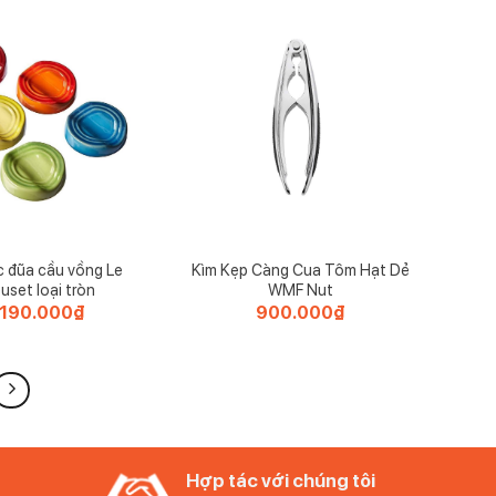
c đũa cầu vồng Le
Kìm Kẹp Càng Cua Tôm Hạt Dẻ
uset loại tròn
WMF Nut
.190.000
₫
900.000
₫
Hợp tác với chúng tôi