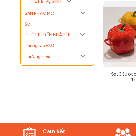
THIẾT BỊ VỆ SINH
SẢN PHẨM MỚI
Sứ
THIẾT BỊ ĐIỆN NHÀ BẾP
Thùng rác EKO
Thương Hiệu
Set 3 âu ớt
1
Cam kết