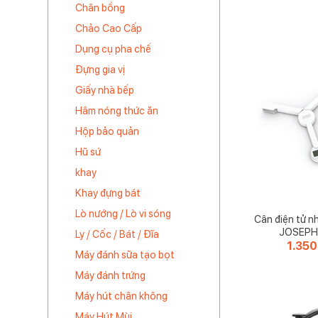
Chân bồng
Chảo Cao Cấp
Dụng cụ pha chế
Đựng gia vị
Giấy nhà bếp
Hâm nóng thức ăn
Hộp bảo quản
Hũ sứ
khay
Khay đựng bát
Lò nướng / Lò vi sóng
Cân điện tử n
JOSEPH
Ly / Cốc / Bát / Đĩa
1.35
Máy đánh sữa tạo bọt
Máy đánh trứng
Máy hút chân không
Máy Hút Mùi