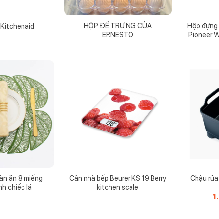
HỘP ĐỂ TRỨNG CỦA
Hộp đựng t
 Kitchenaid
ERNESTO
Pioneer W
bàn ăn 8 miếng
Cân nhà bếp Beurer KS 19 Berry
Chậu rửa
nh chiếc lá
kitchen scale
1