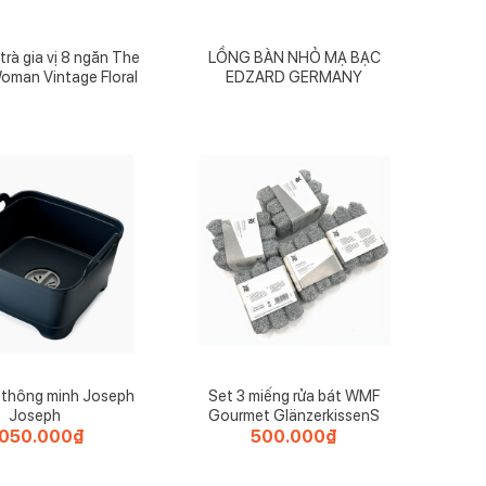
rà gia vị 8 ngăn The
LỒNG BÀN NHỎ MẠ BẠC
oman Vintage Floral
EDZARD GERMANY
 thông minh Joseph
Set 3 miếng rửa bát WMF
Joseph
Gourmet GlänzerkissenS
.050.000
₫
500.000
₫