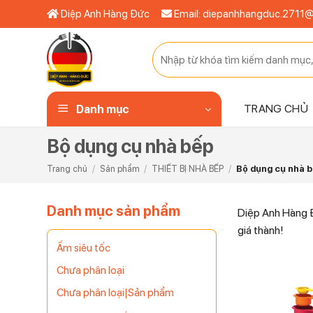
Bỏ
Diệp Anh Hàng Đức
Email: diepanhhangduc.2711
qua
nội
Tìm
dung
kiếm:
TRANG CHỦ
Danh mục
Bộ dụng cụ nhà bếp
Trang chủ
/
Sản phẩm
/
THIẾT BỊ NHÀ BẾP
/
Bộ dụng cụ nhà 
Danh mục sản phẩm
Diệp Anh Hàng Đ
giá thành!
Ấm siêu tốc
Chưa phân loại
Chưa phân loại|Sản phẩm