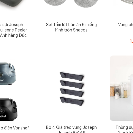
o sợi Joseph
Sét tấm lót bàn ăn 6 miếng
Vung ch
ulienne Peeler
hình tròn Shacos
 Anh hàng Đức
1
Bộ 4 Giá treo vung Joseph
Thùng đự
éo điện Vonshef
Joseph 85149
2lock 