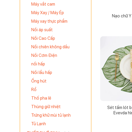
Máy vắt cam
Máy Xay / Máy Ép
Nạo chữ Y
Máy xay thực phẩm
Nồi áp suất
Nồi Cao Cấp
Nồi chiên không dầu
Nồi Cơm Điện
nồi hấp
Nồi lẩu hấp
Ống hút
Rổ
Thố pha lê
Thùng giữ nhiệt
Sét tấm lót 
Evevda hì
Trứng khử mùi tủ lạnh
Tủ Lạnh