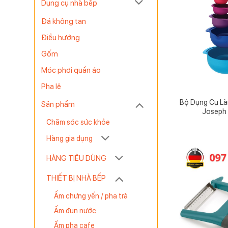
Dụng cụ nhà bếp
Đá không tan
Điều hướng
Gốm
Móc phơi quần áo
Pha lê
Bộ Dụng Cụ L
Sản phẩm
Joseph
Chăm sóc sức khỏe
Hàng gia dụng
HÀNG TIÊU DÙNG
THIẾT BỊ NHÀ BẾP
Ấm chưng yến / pha trà
Ấm đun nước
Ấm pha cafe