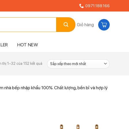
0971.188.166
Giỏ hàng
LLER
HOT NEW
Đã
n thị 1–32 của 152 kết quả
sắp
xếp
theo
mới
m nhà bếp nhập khẩu 100%. Chất lượng, bền bỉ và hợp lý
nhất