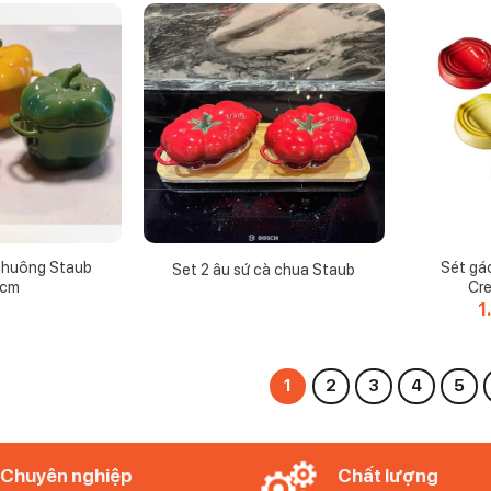
 chuông Staub
Sét gá
Set 2 âu sứ cà chua Staub
2cm
Cre
1
1
2
3
4
5
Chuyên nghiệp
Chất lượng