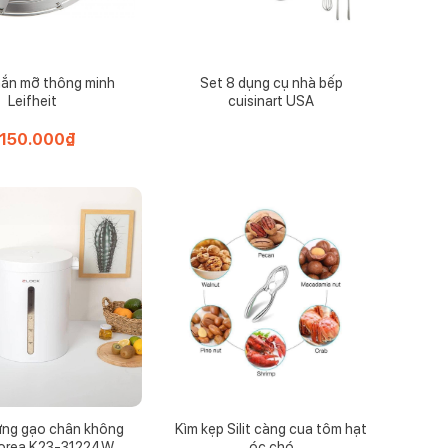
ắn mỡ thông minh
Set 8 dụng cụ nhà bếp
Leifheit
cuisinart USA
.150.000
₫
ng gạo chân không
Kìm kẹp Silit càng cua tôm hạt
Korea K23-31224W
óc chó