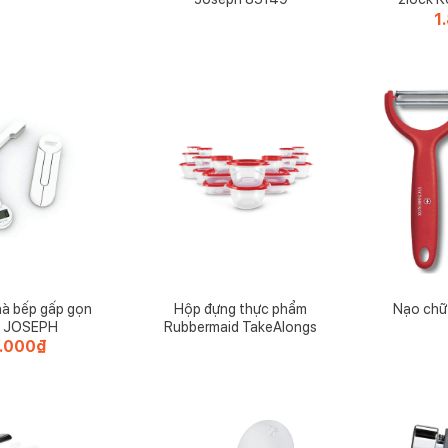
1
hà bếp gấp gọn
Hộp đựng thực phẩm
Nạo chữ 
 JOSEPH
Rubbermaid TakeAlongs
0.000
₫