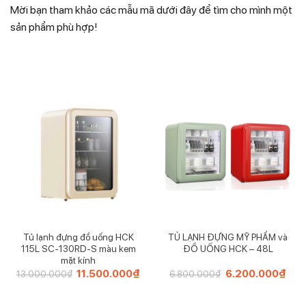
Mời bạn tham khảo các mẫu mã dưới đây để tìm cho mình một
sản phẩm phù hợp!
Tủ lạnh đựng đồ uống HCK
TỦ LẠNH ĐỰNG MỸ PHẨM và
115L SC-130RD-S màu kem
ĐỒ UỐNG HCK – 48L
mặt kính
Giá
11.500.000
₫
Giá
Giá
6.200.000
₫
Giá
13.000.000
₫
6.800.000
₫
gốc
hiện
gốc
hiện
là:
tại
là:
tại
13.000.000₫.
là:
6.800.000₫.
là: