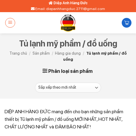
Bỏ
Diệp Anh Hàng Đức
Email: diepanhhangduc.2711@gmail.com
qua
nội
dung
Tủ lạnh mỹ phẩm / đồ uống
Trang chủ
/
Sản phẩm
/
Hàng gia dụng
/
Tủ lạnh mỹ phẩm / đồ
uống
Phân loại sản phẩm
DIỆP ANH HÀNG ĐỨC mang đến cho bạn những sản phẩm
thiết bị Tủ lạnh mỹ phẩm / đồ uống MỚI NHẤT, HOT NHẤT,
CHẤT LƯỢNG NHẤT và ĐẢM BẢO NHẤT!