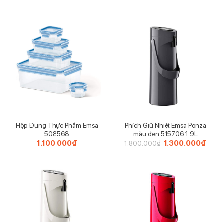
là:
tại
2.650.000₫.
là:
1.80
Hộp Đựng Thực Phẩm Emsa
Phích Giữ Nhiệt Emsa Ponza
508568
màu đen 515706 1.9L
1.100.000
₫
Giá
1.300.000
₫
Giá
1.800.000
₫
gốc
hiện
là:
tại
1.800.000₫.
là:
1.30