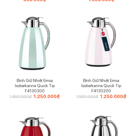
Bình Giữ Nhiệt Emsa
Bình Giữ Nhiệt Emsa
Isolierkanne Quick Tip
Isolierkanne Quick Tip
F4130300
F4130200
Giá
1.250.000
₫
Giá
Giá
1.250.000
₫
Giá
1.500.000
₫
1.500.000
₫
gốc
hiện
gốc
hiện
là:
tại
là:
tại
1.500.000₫.
là:
1.500.000₫.
là:
1.250.000₫.
1.25