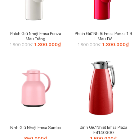
Phích Giữ Nhiệt Emsa Ponza
Phích Giữ Nhiệt Emsa Ponza 1.9
Màu Trắng
L Màu Đỏ
Giá
1.300.000
₫
Giá
Giá
1.300.000
₫
Giá
1.800.000
₫
1.800.000
₫
gốc
hiện
gốc
hiện
là:
tại
là:
tại
1.800.000₫.
là:
1.800.000₫.
là:
1.300.000₫.
1.30
Bình Giữ Nhiệt Emsa Plaza
Bình Giữ Nhiệt Emsa Samba
F4140300
850.000
₫
1.600.000
₫