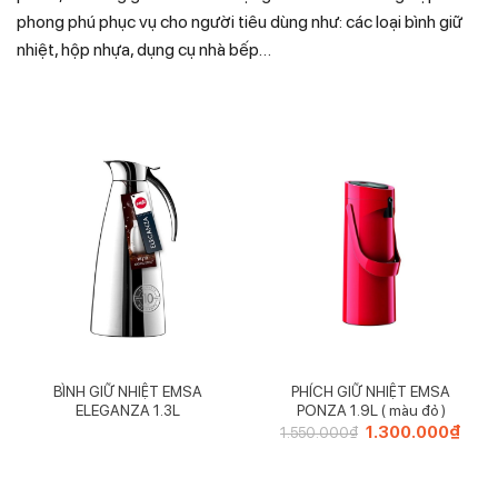
phong phú phục vụ cho người tiêu dùng như: các loại bình giữ
nhiệt, hộp nhựa, dụng cụ nhà bếp…
BÌNH GIỮ NHIỆT EMSA
PHÍCH GIỮ NHIỆT EMSA
ELEGANZA 1.3L
PONZA 1.9L ( màu đỏ )
Giá
1.300.000
₫
Giá
1.550.000
₫
gốc
hiện
là:
tại
1.550.000₫.
là:
1.30