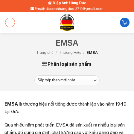
Bỏ
Diệp Anh Hàng Đức
Email: diepanhhangduc.2711@gmail.com
qua
nội
dung
EMSA
Trang chủ
/
Thương Hiệu
/
EMSA
Phân loại sản phẩm
EMSA
là thương hiệu nổi tiếng được thành lập vào năm 1949
tại Đức.
Qua nhiều năm phát triển, EMSA đã sản xuất ra nhiều loại sản
phẩm, đồ dùng gia đình chất lượng cao với kiểu dáng đẹp và