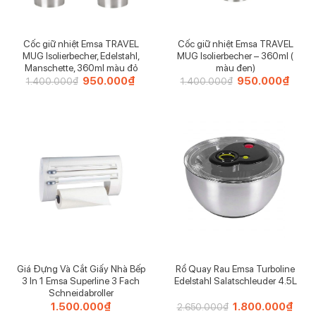
Cốc giữ nhiệt Emsa TRAVEL
Cốc giữ nhiệt Emsa TRAVEL
MUG Isolierbecher, Edelstahl,
MUG Isolierbecher – 360ml (
Manschette, 360ml màu đỏ
màu đen)
Giá
950.000
₫
Giá
Giá
950.000
₫
Giá
1.400.000
₫
1.400.000
₫
gốc
hiện
gốc
hiện
là:
tại
là:
tại
1.400.000₫.
là:
1.400.000₫.
là:
950.000₫.
950.0
Giá Đựng Và Cắt Giấy Nhà Bếp
Rổ Quay Rau Emsa Turboline
3 In 1 Emsa Superline 3 Fach
Edelstahl Salatschleuder 4.5L
Schneidabroller
1.500.000
₫
Giá
1.800.000
₫
Giá
2.650.000
₫
gốc
hiện