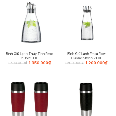
Bình Giữ Lạnh Thủy Tinh Emsa
Bình Giữ Lạnh Emsa Flow
505219 1L
Classic 515668 1.0L
Giá
1.350.000
₫
Giá
Giá
1.200.000
₫
Giá
1.500.000
₫
1.500.000
₫
gốc
hiện
gốc
hiện
là:
tại
là:
tại
1.500.000₫.
là:
1.500.000₫.
là:
1.350.000₫.
1.20