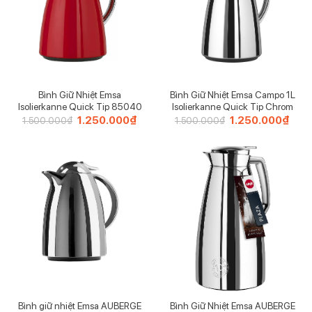
Bình Giữ Nhiệt Emsa
Bình Giữ Nhiệt Emsa Campo 1L
Isolierkanne Quick Tip 85040
Isolierkanne Quick Tip Chrom
Giá
1.250.000
₫
Giá
Giá
1.250.000
₫
Giá
1.500.000
₫
1.500.000
₫
gốc
hiện
gốc
hiện
là:
tại
là:
tại
1.500.000₫.
là:
1.500.000₫.
là:
1.250.000₫.
1.25
Bình giữ nhiệt Emsa AUBERGE
Bình Giữ Nhiệt Emsa AUBERGE