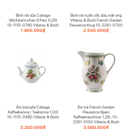
Bình rót sữa Cottage
Bình rót nước sốt, sữa, mật ong
Milchkännchen 6 Pers. 0,25l
Villeroy & Boch French Garden
10-1115-0760 Villeroy & Boch
Fleurence Krug 10-2281-0700
1.400.000
₫
2.500.000
₫
Ấm trà/cafe Cottage
Ấm trà French Garden
Kaffeekanne / Teekanne 1,00l
Fleurence 6pers
10-1115-0460 Villeroy & Boch
Kaffeemaschine. 1,25L 10-
2281-0100 Villeroy & Boch
3.200.000
₫
3.560.000
₫