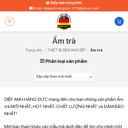
Bỏ
Diệp Anh Hàng Đức
Email: diepanhhangduc.2711@gmail.com
qua
nội
dung
Ấm trà
Trang chủ
/
THIẾT BỊ ĐIỆN NHÀ BẾP
/
Ấm trà
Phân loại sản phẩm
DIỆP ANH HÀNG ĐỨC mang đến cho bạn những sản phẩm Ấm
trà MỚI NHẤT, HOT NHẤT, CHẤT LƯỢNG NHẤT và ĐẢM BẢO
NHẤT!
Mời bạn tham khảo các mẫu mã dưới đây để tìm cho mình một