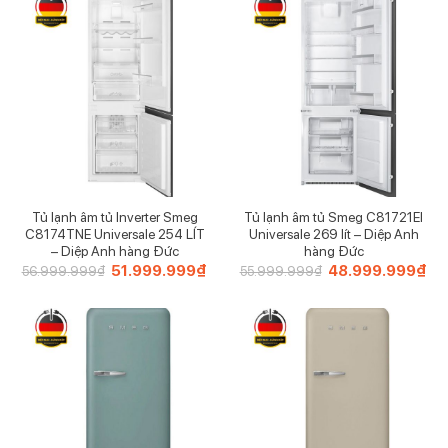
129.999.999₫.
Tủ lạnh âm tủ Inverter Smeg
Tủ lạnh âm tủ Smeg C81721EI
C8174TNE Universale 254 LÍT
Universale 269 lít – Diệp Anh
– Diệp Anh hàng Đức
hàng Đức
Giá
51.999.999
₫
Giá
Giá
48.999.999
₫
Giá
56.999.999
₫
55.999.999
₫
gốc
hiện
gốc
hiệ
là:
tại
là:
tại
56.999.999₫.
là:
55.999.999₫.
là:
51.999.999₫.
48