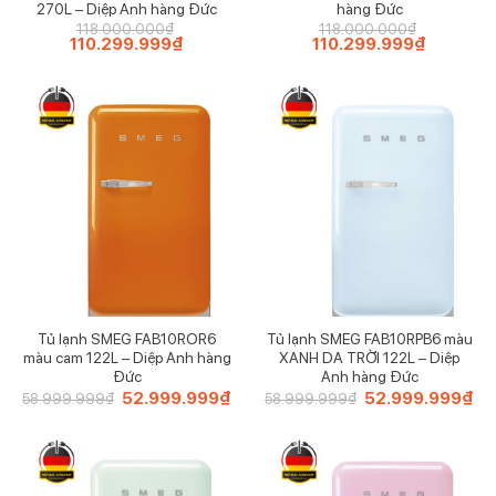
270L – Diệp Anh hàng Đức
hàng Đức
118.000.000
₫
118.000.000
₫
Giá
110.299.999
₫
Giá
Giá
110.299.999
₫
Giá
gốc
hiện
gốc
hiện
là:
tại
là:
tại
118.000.000₫.
là:
118.000.000₫.
là:
110.299.999₫.
110.299.9
Tủ lạnh SMEG FAB10ROR6
Tủ lạnh SMEG FAB10RPB6 màu
màu cam 122L – Diệp Anh hàng
XANH DA TRỜI 122L – Diệp
Đức
Anh hàng Đức
Giá
52.999.999
₫
Giá
Giá
52.999.999
₫
Giá
58.999.999
₫
58.999.999
₫
gốc
hiện
gốc
hiệ
là:
tại
là:
tại
58.999.999₫.
là:
58.999.999₫.
là:
52.999.999₫.
52