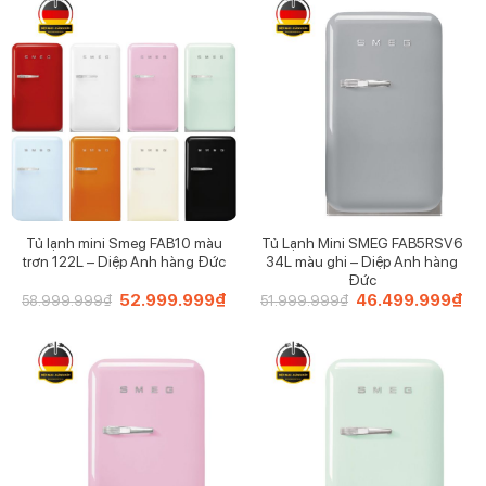
52.999.999₫.
52
Tủ lạnh mini Smeg FAB10 màu
Tủ Lạnh Mini SMEG FAB5RSV6
trơn 122L – Diệp Anh hàng Đức
34L màu ghi – Diệp Anh hàng
Đức
Giá
52.999.999
₫
Giá
Giá
46.499.999
₫
Giá
58.999.999
₫
51.999.999
₫
gốc
hiện
gốc
hiệ
là:
tại
là:
tại
58.999.999₫.
là:
51.999.999₫.
là:
52.999.999₫.
46.