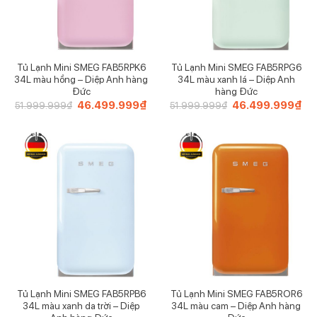
Tủ Lạnh Mini SMEG FAB5RPK6
Tủ Lạnh Mini SMEG FAB5RPG6
34L màu hồng – Diệp Anh hàng
34L màu xanh lá – Diệp Anh
Đức
hàng Đức
Giá
46.499.999
₫
Giá
Giá
46.499.999
₫
Giá
51.999.999
₫
51.999.999
₫
gốc
hiện
gốc
hiệ
là:
tại
là:
tại
51.999.999₫.
là:
51.999.999₫.
là:
46.499.999₫.
46.
Tủ Lạnh Mini SMEG FAB5RPB6
Tủ Lạnh Mini SMEG FAB5ROR6
34L màu xanh da trời – Diệp
34L màu cam – Diệp Anh hàng