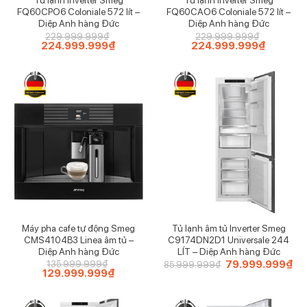
Tủ lạnh Inverter Smeg
Tủ lạnh Inverter Smeg
FQ60CPO6 Coloniale 572 lít –
FQ60CAO6 Coloniale 572 lít –
Diệp Anh hàng Đức
Diệp Anh hàng Đức
229.999.999
₫
229.999.999
₫
Giá
224.999.999
₫
Giá
Giá
224.999.999
₫
Giá
gốc
hiện
gốc
hiện
là:
tại
là:
tại
229.999.999₫.
là:
229.999.999₫.
là:
224.999.999₫.
224.999.
Máy pha cafe tự động Smeg
Tủ lạnh âm tủ Inverter Smeg
CMS4104B3 Linea âm tủ –
C9174DN2D1 Universale 244
Diệp Anh hàng Đức
LÍT – Diệp Anh hàng Đức
Giá
79.999.999
₫
Giá
135.999.999
₫
85.999.999
₫
Giá
129.999.999
₫
Giá
gốc
hiệ
gốc
hiện
là:
tại
là:
tại
85.999.999₫.
là:
135.999.999₫.
là:
79