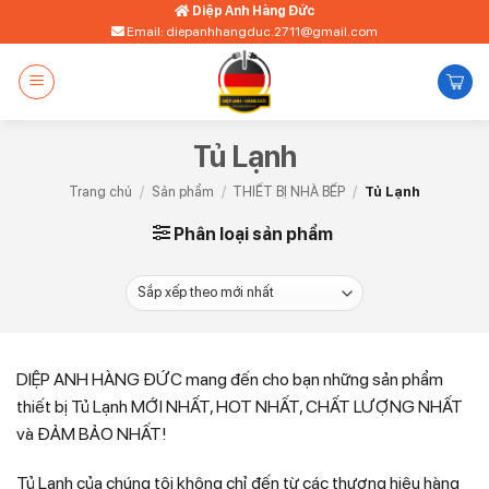
Bỏ
Diệp Anh Hàng Đức
Email: diepanhhangduc.2711@gmail.com
qua
nội
dung
Tủ Lạnh
Trang chủ
/
Sản phẩm
/
THIẾT BỊ NHÀ BẾP
/
Tủ Lạnh
Phân loại sản phẩm
DIỆP ANH HÀNG ĐỨC mang đến cho bạn những sản phẩm
thiết bị Tủ Lạnh MỚI NHẤT, HOT NHẤT, CHẤT LƯỢNG NHẤT
và ĐẢM BẢO NHẤT!
Tủ Lạnh của chúng tôi không chỉ đến từ các thương hiệu hàng