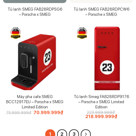
Tủ lạnh SMEG FAB28RDPSG6
Tủ lạnh SMEG FAB28RDPCW6
– Porsche x SMEG
– Porsche x SMEG
Máy pha cafe SMEG
Tủ lạnh Smeg FAB28RDP9176
BCC12917EU – Porsche x SMEG
– Porsche x SMEG Limited
Limited Edition
Edition
Giá
70.999.999
₫
Giá
223.999.999
₫
75.999.999
₫
gốc
hiện
Giá
218.999.999
₫
Giá
là:
tại
gốc
hiện
75.999.999₫.
là:
là:
tại
70.999.999₫.
223.999.999₫.
là:
218.999.
1
2
3