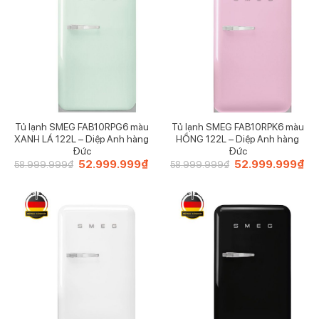
Tủ lạnh SMEG FAB10RPG6 màu
Tủ lạnh SMEG FAB10RPK6 màu
XANH LÁ 122L – Diệp Anh hàng
HỒNG 122L – Diệp Anh hàng
Đức
Đức
Giá
52.999.999
₫
Giá
Giá
52.999.999
₫
Giá
58.999.999
₫
58.999.999
₫
gốc
hiện
gốc
hiệ
là:
tại
là:
tại
58.999.999₫.
là:
58.999.999₫.
là:
52.999.999₫.
52