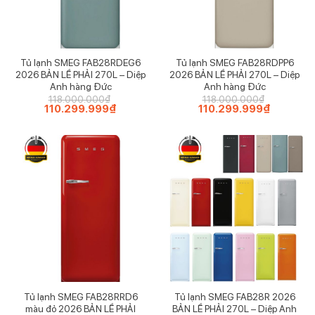
Tủ lạnh SMEG FAB28RDEG6
Tủ lạnh SMEG FAB28RDPP6
2026 BẢN LỀ PHẢI 270L – Diệp
2026 BẢN LỀ PHẢI 270L – Diệp
Anh hàng Đức
Anh hàng Đức
118.000.000
₫
118.000.000
₫
Giá
110.299.999
₫
Giá
Giá
110.299.999
₫
Giá
gốc
hiện
gốc
hiện
là:
tại
là:
tại
118.000.000₫.
là:
118.000.000₫.
là:
110.299.999₫.
110.299.9
Tủ lạnh SMEG FAB28RRD6
Tủ lạnh SMEG FAB28R 2026
màu đỏ 2026 BẢN LỀ PHẢI
BẢN LỀ PHẢI 270L – Diệp Anh