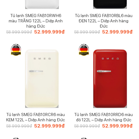
Tủ lạnh SMEG FAB10RWH6
Tủ lạnh SMEG FAB10RBL6 màu
màu TRẮNG 122L – Diệp Anh
ĐEN 122L – Diệp Anh hàng
hàng Đức
Đức
Giá
52.999.999
₫
Giá
Giá
52.999.999
₫
Giá
58.999.999
₫
58.999.999
₫
gốc
hiện
gốc
hiệ
là:
tại
là:
tại
58.999.999₫.
là:
58.999.999₫.
là:
52.999.999₫.
52
Tủ lạnh SMEG FAB10RCR6 màu
Tủ lạnh SMEG FAB10RRD6 màu
KEM 122L – Diệp Anh hàng Đức
đỏ 122L – Diệp Anh hàng Đức
Giá
52.999.999
₫
Giá
Giá
52.999.999
₫
Giá
58.999.999
₫
58.999.999
₫
gốc
hiện
gốc
hiệ
là:
tại
là:
tại
58.999.999₫.
là:
58.999.999₫.
là: