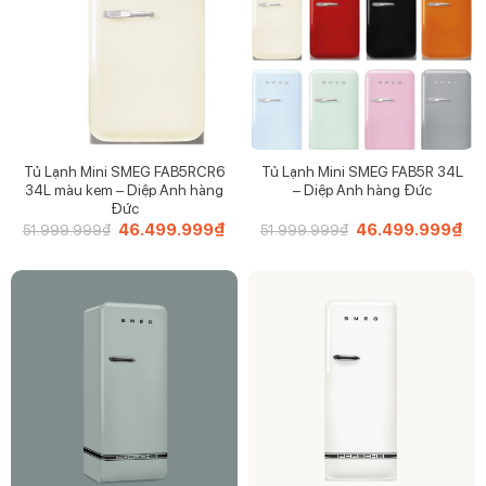
Tủ Lạnh Mini SMEG FAB5RCR6
Tủ Lạnh Mini SMEG FAB5R 34L
34L màu kem – Diệp Anh hàng
– Diệp Anh hàng Đức
Đức
Giá
46.499.999
₫
Giá
Giá
46.499.999
₫
Giá
51.999.999
₫
51.999.999
₫
gốc
hiện
gốc
hiệ
là:
tại
là:
tại
51.999.999₫.
là:
51.999.999₫.
là:
46.499.999₫.
46.