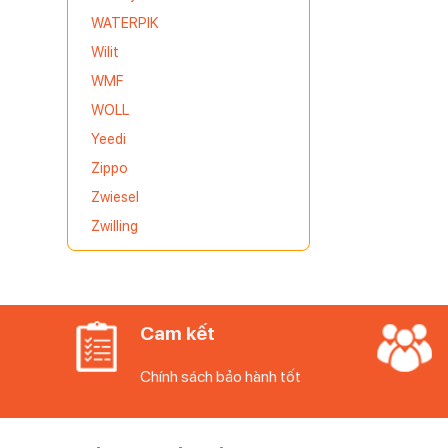
WATERPIK
Wilit
WMF
WOLL
Yeedi
Zippo
Zwiesel
Zwilling
Cam kết
Chính sách bảo hành tốt