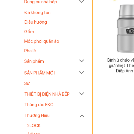
Dụng cụ nhà bếp
Đá không tan
Điều hướng
Gốm
Móc phơi quần áo
Pha lê
Bình ủ cháo v
Sản phẩm
giữ nhiệt Th
Diệp Anh
SẢN PHẨM MỚI
Sứ
THIẾT BỊ ĐIỆN NHÀ BẾP
Thùng rác EKO
Thương Hiệu
2LOCK