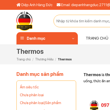
Bỏ
Diệp Anh Hàng Đức
Email: diepanhhangduc.2711
qua
nội
Tìm
dung
kiếm:
TRANG CHỦ
Danh mục
Thermos
Trang chủ
/
Thương Hiệu
/
Thermos
Danh mục sản phẩm
Thermos
là
th
uống, thức ăn an
Ấm siêu tốc
Chưa phân loại
Chưa phân loại|Sản phẩm