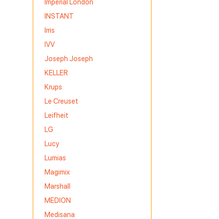
Imperial London
INSTANT
Irris
IVV
Joseph Joseph
KELLER
Krups
Le Creuset
Leifheit
LG
Lucy
Lumias
Magimix
Marshall
MEDION
Medisana