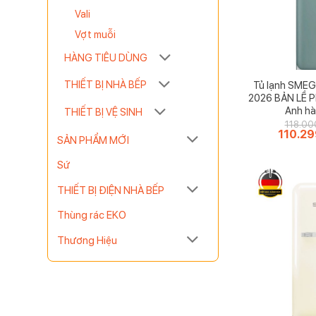
Vali
Vợt muỗi
HÀNG TIÊU DÙNG
THIẾT BỊ NHÀ BẾP
Tủ lạnh SME
2026 BẢN LỀ P
Anh h
THIẾT BỊ VỆ SINH
118.00
Giá
110.2
SẢN PHẨM MỚI
gốc
là:
118.000
Sứ
THIẾT BỊ ĐIỆN NHÀ BẾP
Thùng rác EKO
Thương Hiệu