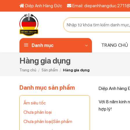
Bỏ
Diệp Anh Hàng Đức
Email: diepanhhangduc.2711
qua
nội
Tìm
dung
kiếm:
TRANG CHỦ
Danh mục
Hàng gia dụng
Trang chủ
/
Sản phẩm
/
Hàng gia dụng
Danh mục sản phẩm
Diệp Anh hàng Đ
Với 8 năm kinh 
Ấm siêu tốc
hợp lý!
Chưa phân loại
Chưa phân loại|Sản phẩm