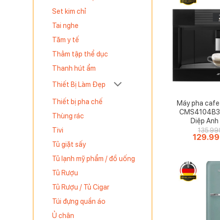
Set kim chỉ
Tai nghe
Tăm y tế
Thảm tập thể dục
Thanh hút ẩm
Thiết Bị Làm Đẹp
Thiết bị pha chế
Máy pha cafe
CMS4104B3 L
Thùng rác
Diệp Anh
Tivi
135.99
Giá
129.9
gốc
Tủ giặt sấy
là:
135.999
Tủ lạnh mỹ phẩm / đồ uống
Tủ Rượu
Tủ Rượu / Tủ Cigar
Túi đựng quần áo
Ủ chân