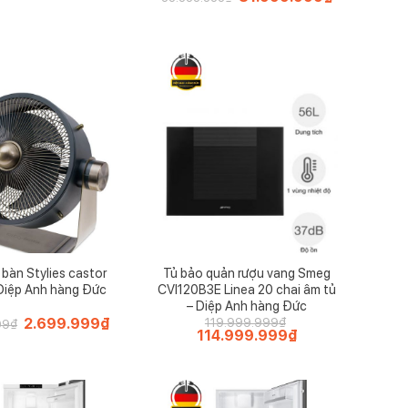
gốc
hiện
là:
tại
88.888.888₫.
là:
81.999.999₫
bàn Stylies castor
Tủ bảo quản rượu vang Smeg
Diệp Anh hàng Đức
CVI120B3E Linea 20 chai âm tủ
– Diệp Anh hàng Đức
Giá
2.699.999
₫
Giá
119.999.999
₫
99
₫
gốc
hiện
Giá
114.999.999
₫
Giá
là:
tại
gốc
hiện
4.299.999₫.
là:
là:
tại
2.699.999₫.
119.999.999₫.
là:
114.999.999₫.