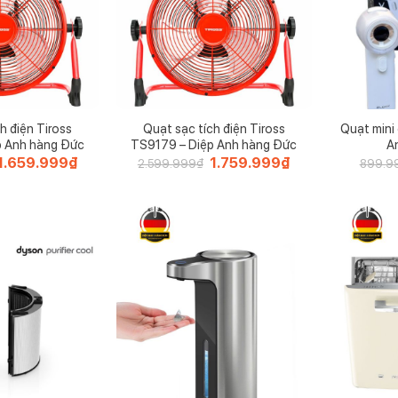
h điện Tiross
Quạt sạc tích điện Tiross
Quạt mini 
p Anh hàng Đức
TS9179 – Diệp Anh hàng Đức
A
Giá
1.659.999
₫
Giá
Giá
1.759.999
₫
Giá
2.599.999
₫
899.9
gốc
hiện
gốc
hiện
à:
tại
là:
tại
2.399.999₫.
là:
2.599.999₫.
là:
1.659.999₫.
1.759.999₫.