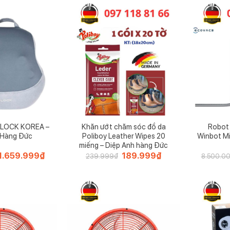
2LOCK KOREA –
Khăn ướt chăm sóc đồ da
Robot 
 Hàng Đức
Poliboy Leather Wipes 20
Winbot Mi
miếng – Diệp Anh hàng Đức
Giá
1.659.999
₫
Giá
Giá
189.999
₫
Giá
239.999
₫
8.500.0
gốc
hiện
gốc
hiện
à:
tại
là:
tại
2.599.999₫.
là:
239.999₫.
là:
1.659.999₫.
189.999₫.