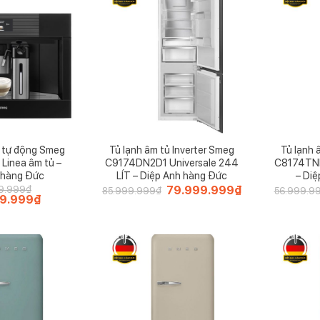
 tự động Smeg
Tủ lạnh âm tủ Inverter Smeg
Tủ lạnh 
inea âm tủ –
C9174DN2D1 Universale 244
C8174TNE 
 hàng Đức
LÍT – Diệp Anh hàng Đức
– Di
Giá
79.999.999
₫
Giá
9.999
₫
85.999.999
₫
56.999.9
99.999
₫
Giá
gốc
hiện
hiện
là:
tại
tại
85.999.999₫.
là:
.999₫.
là:
79.999.999₫.
129.999.999₫.