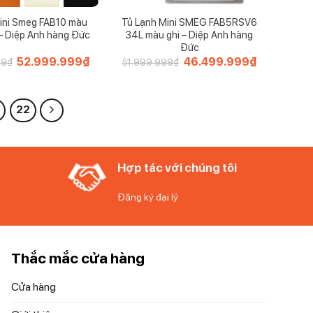
mini Smeg FAB10 màu
Tủ Lạnh Mini SMEG FAB5RSV6
 – Diệp Anh hàng Đức
34L màu ghi – Diệp Anh hàng
Đức
Giá
52.999.999
₫
Giá
Giá
46.499.999
₫
Giá
99
₫
51.999.999
₫
gốc
hiện
gốc
hiện
là:
tại
là:
tại
58.999.999₫.
là:
51.999.999₫.
là:
52.999.999₫.
46.499.999₫
22
Hợp tác với chúng tôi
Đăng ký đại lý
Thắc mắc cửa hàng
Cửa hàng