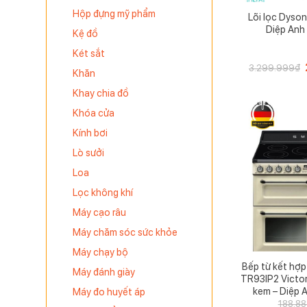
Hộp đựng mỹ phẩm
Lõi lọc Dyso
Diệp Anh
Kệ đồ
Két sắt
3.299.999
₫
Khăn
Khay chia đồ
Khóa cửa
Kính bơi
Lò sưởi
Loa
Lọc không khí
Máy cạo râu
Máy chăm sóc sức khỏe
Máy chạy bộ
Bếp từ kết hợ
Máy đánh giày
TR93IP2 Victo
kem – Diệp 
Máy đo huyết áp
188.88