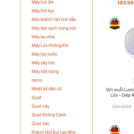
Máy hút ẩm
Giá
183.9
gốc
là:
Máy hút bụi
188.888.
Máy khếch tán tinh dầu
Máy làm sạch trang sức
Máy lau nhà
Máy Lọc Không Khí
Máy lọc nước
Máy sấy tóc
Máy tiệt trùng
micro
Nhiệt kế điện tử
Vợt muỗi Lum
Lite – Diệp
Quạt
Quat cây
299.999
₫
Quạt Không Cánh
Quạt sàn
Robot Hút Bụi Lau Nhà