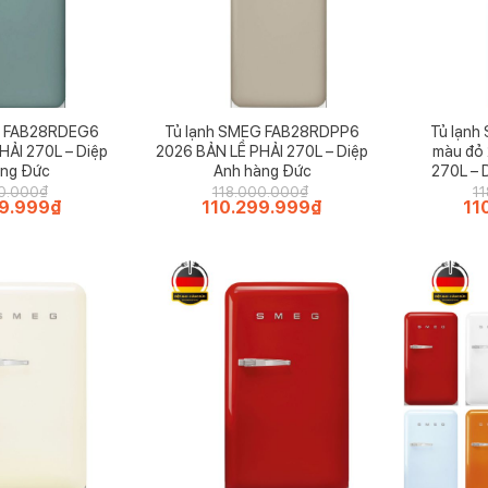
G FAB28RDEG6
Tủ lạnh SMEG FAB28RDPP6
Tủ lạn
HẢI 270L – Diệp
2026 BẢN LỀ PHẢI 270L – Diệp
màu đỏ 
àng Đức
Anh hàng Đức
270L – 
0.000
₫
118.000.000
₫
1
99.999
₫
Giá
Giá
110.299.999
₫
Giá
Giá
11
hiện
gốc
hiện
gốc
tại
là:
tại
là:
.000₫.
là:
118.000.000₫.
là:
118
110.299.999₫.
110.299.999₫.