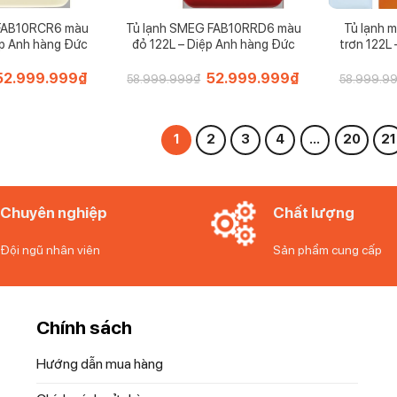
 FAB10RCR6 màu
Tủ lạnh SMEG FAB10RRD6 màu
Tủ lạnh 
ệp Anh hàng Đức
đỏ 122L – Diệp Anh hàng Đức
trơn 122L
iá
52.999.999
₫
Giá
Giá
52.999.999
₫
Giá
58.999.999
₫
58.999.9
gốc
hiện
gốc
hiện
à:
tại
là:
tại
58.999.999₫.
là:
58.999.999₫.
là:
52.999.999₫.
52.999.999₫.
1
2
3
4
…
20
21
Chuyên nghiệp
Chất lượng
Đội ngũ nhân viên
Sản phẩm cung cấp
Chính sách
Hướng dẫn mua hàng