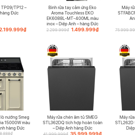
n TP09/TP12 –
Bình rửa tay cảm ứng Eko
Máy rử
 hàng Đức
Aroma Touchless EKO
STFABCR3
EK6088L-MT-400ML màu
An
inox – Diệp Anh – hàng Đức
Giá
2.199.999
₫
Giá
Giá
1.499.999
₫
Giá
2.299.999
₫
75.999.9
gốc
hiện
gốc
hiện
là:
tại
là:
tại
3.299.999₫.
là:
2.299.999₫.
là:
2.199.999₫.
1.499.999₫.
p lò nướng Smeg
Máy rửa chén âm tủ SMEG
Máy rửa
ria 15000W màu
STL362DQ tích hợp hoàn toàn
STL262D t
Anh hàng Đức
– Diệp Anh hàng Đức
Diệp
Giá
35.999.999
₫
Giá
8.888
₫
41.999.999
₫