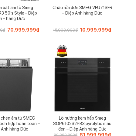
a bát âm tủ Smeg
Chậu rửa đơn SMEG VFU71SFR
 50’s Style – Diệp
– Diệp Anh hàng Đức
h – hàng Đức
Giá
70.999.999
₫
Giá
Giá
10.999.999
₫
Giá
99
₫
15.999.999
₫
gốc
hiện
gốc
hiện
là:
tại
là:
tại
75.999.999₫.
là:
15.999.999₫.
là:
70.999.999₫.
10.999.999₫
 chén âm tủ SMEG
Lò nướng kèm hấp Smeg
ích hợp hoàn toàn –
SOP6102S2PB3 pyrolytic màu
 Anh hàng Đức
đen – Diệp Anh hàng Đức
Giá
81.999.999
₫
Giá
88.888.888
₫