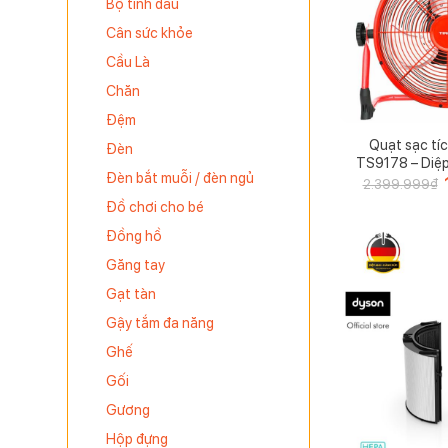
Bộ tinh dầu
Cân sức khỏe
Cầu Là
Chăn
Đệm
Quạt sạc tíc
Đèn
TS9178 – Diệ
Đèn bắt muỗi / đèn ngủ
2.399.999
₫
Đồ chơi cho bé
l
Đồng hồ
Găng tay
Gạt tàn
Gậy tắm đa năng
Ghế
Gối
Gương
Hộp đựng