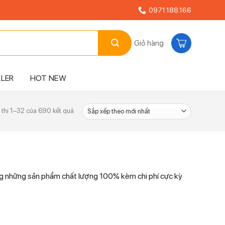
0971.188.166
Giỏ hàng
LLER
HOT NEW
Đã
 thị 1–32 của 690 kết quả
sắp
xếp
theo
mới
nhất
àng những sản phẩm chất lượng 100% kèm chi phí cực kỳ