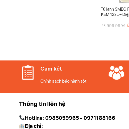
Tủ lạnh SMEG
KEM 122L – Di
G
58.999.999
₫
l
Cam kết
Chính sách bảo hành tốt
Thông tin liên hệ
Hotline: 0985059965 - 0971188166
Địa chỉ: