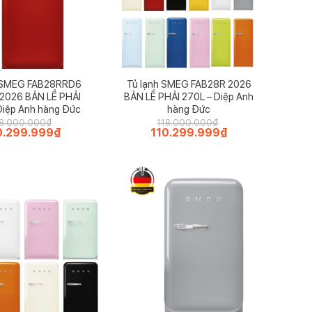
h SMEG FAB28RRD6
Tủ lạnh SMEG FAB28R 2026
2026 BẢN LỀ PHẢI
BẢN LỀ PHẢI 270L – Diệp Anh
Diệp Anh hàng Đức
hàng Đức
18.000.000
₫
118.000.000
₫
0.299.999
₫
Giá
Giá
110.299.999
₫
Giá
hiện
gốc
hiện
tại
là:
tại
.000.000₫.
là:
118.000.000₫.
là:
110.299.999₫.
110.299.999₫.