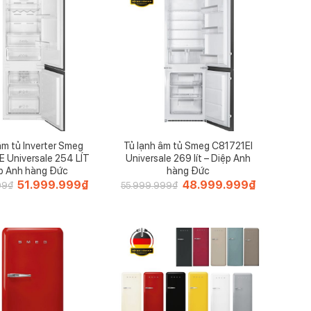
âm tủ Inverter Smeg
Tủ lạnh âm tủ Smeg C81721EI
Universale 254 LÍT
Universale 269 lít – Diệp Anh
ệp Anh hàng Đức
hàng Đức
Giá
51.999.999
₫
Giá
Giá
48.999.999
₫
Giá
99
₫
55.999.999
₫
gốc
hiện
gốc
hiện
là:
tại
là:
tại
56.999.999₫.
là:
55.999.999₫.
là:
51.999.999₫.
48.999.999