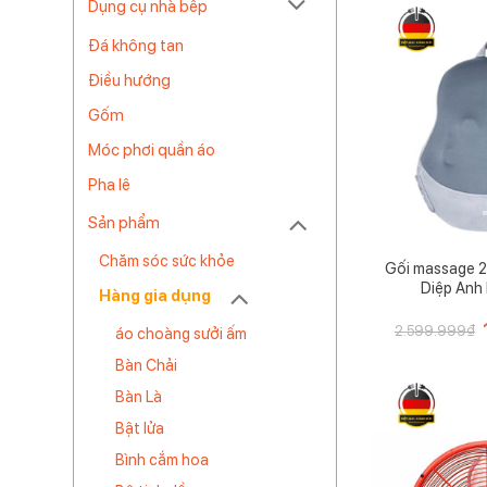
Dụng cụ nhà bếp
Đá không tan
Điều hướng
Gốm
Móc phơi quần áo
Pha lê
Sản phẩm
Chăm sóc sức khỏe
Gối massage 
Diệp Anh
Hàng gia dụng
2.599.999
₫
áo choàng sưởi ấm
l
Bàn Chải
Bàn Là
Bật lửa
Bình cắm hoa