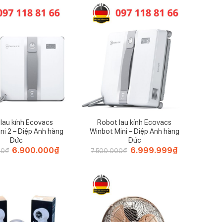
lau kính Ecovacs
Robot lau kính Ecovacs
ni 2 – Diệp Anh hàng
Winbot Mini – Diệp Anh hàng
Đức
Đức
Giá
6.900.000
₫
Giá
Giá
6.999.999
₫
Giá
00
₫
7.500.000
₫
gốc
hiện
gốc
hiện
là:
tại
là:
tại
8.500.000₫.
là:
7.500.000₫.
là:
6.900.000₫.
6.999.999₫.