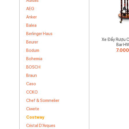
Adidas
AEG
Anker
Balea
Berlinger Haus
Xe Đẩy Rượu 
Beurer
Bar H
7.00
Bodum
Bohemia
BOSCH
Braun
Caso
CCKO
Chef & Sommelier
Ciwete
Costway
Cristal D’Arques