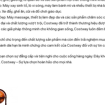
: Máy xay sinh tố, lò vi sóng, máy làm bánh mì và nhiều thiết bị nhà b
Xe đẩy, ghế ăn, cũi và đồ chơi giáo dục.
p: Máy massage, thiết bị làm đẹp da và các sản phẩm chăm sóc c
n đại và chất lượng vượt trội, Costway đã trở thành thương hiệu đư
n các giải pháp thông minh cho không gian sống, Costway luôn đảm b
hỉ chú trọng đến chất lượng sản phẩm mà còn đến trải nghiệm mua
hành dài hạn là minh chứng cho cam kết của Costway đối với sự tin 
ạn chọn sự đẳng cấp và tiện nghi cho cuộc sống hàng ngày. Đây khôn
n. Costway – Sự lựa chọn hoàn hảo cho mọi nhà.