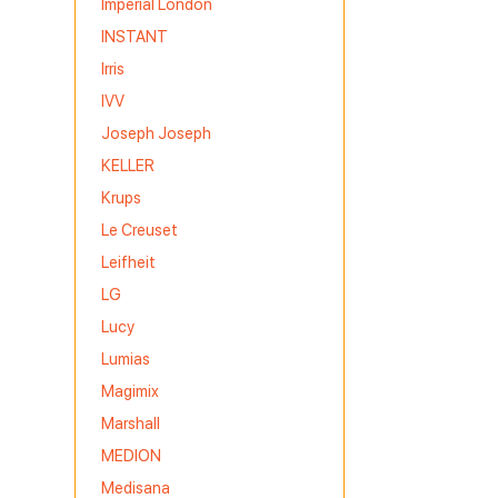
Imperial London
INSTANT
Irris
IVV
Joseph Joseph
KELLER
Krups
Le Creuset
Leifheit
LG
Lucy
Lumias
Magimix
Marshall
MEDION
Medisana