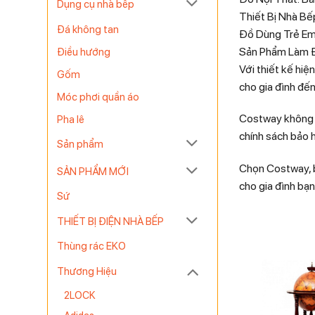
Dụng cụ nhà bếp
Thiết Bị Nhà Bếp
Đá không tan
Đồ Dùng Trẻ Em: 
Sản Phẩm Làm Đẹ
Điều hướng
Với thiết kế hiệ
Gốm
cho gia đình đế
Móc phơi quần áo
Costway không c
Pha lê
chính sách bảo 
Sản phẩm
Chọn Costway, b
SẢN PHẨM MỚI
cho gia đình bạ
Sứ
THIẾT BỊ ĐIỆN NHÀ BẾP
Thùng rác EKO
Thương Hiệu
2LOCK