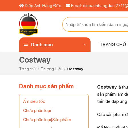
Bỏ
Diệp Anh Hàng Đức
Email: diepanhhangduc.2711
qua
nội
Tìm
dung
kiếm:
TRANG CHỦ
Danh mục
Costway
Trang chủ
/
Thương Hiệu
/
Costway
Danh mục sản phẩm
Costway
là th
sản phẩm làm đẹ
tiến để đáp ứng
Ấm siêu tốc
Chưa phân loại
Các sản phẩm đ
Chưa phân loại|Sản phẩm
Đồ Nội Thất: Bàn