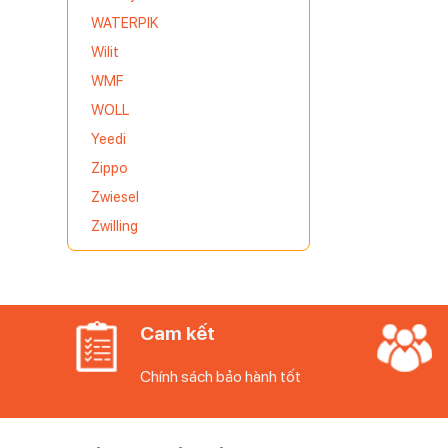
WATERPIK
Wilit
WMF
WOLL
Yeedi
Zippo
Zwiesel
Zwilling
Cam kết
Chính sách bảo hành tốt