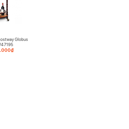
Costway Globus
W47195
0.000
₫