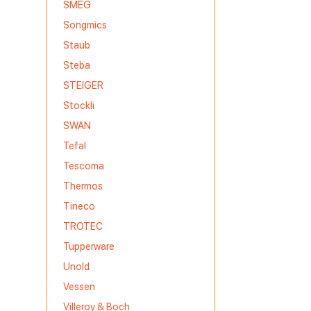
SMEG
Songmics
Staub
Steba
STEIGER
Stockli
SWAN
Tefal
Tescoma
Thermos
Tineco
TROTEC
Tupperware
Unold
Vessen
Villeroy & Boch