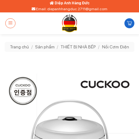
Bỏ
Diệp Anh Hàng Đức
Email: diepanhhangduc.2711@gmail.com
qua
nội
dung
Trang chủ
/
Sản phẩm
/
THIẾT BỊ NHÀ BẾP
/
Nồi Cơm Điện