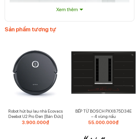
Xem thêm
Sản phẩm tương tự
Robot hút bụi lau nhà Ecovacs
BẾP TỪ BOSCH PXX875D34E
Deebot U2 Pro Đen [Bản Đức]
– 4 vùng nấu
3.900.000
₫
55.000.000
₫