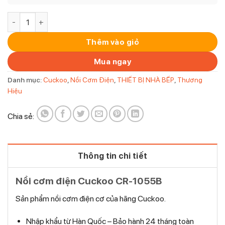
Nồi cơm điện cơ Cuckoo CR-1055B [1.8L] số lượng
Thêm vào giỏ
Mua ngay
Danh mục:
Cuckoo
,
Nồi Cơm Điện
,
THIẾT BỊ NHÀ BẾP
,
Thương
Hiệu
Chia sẻ:
Thông tin chi tiết
Nồi cơm điện Cuckoo CR-1055B
Sản phẩm nồi cơm điện cơ của hãng Cuckoo.
Nhập khẩu từ Hàn Quốc – Bảo hành 24 tháng toàn