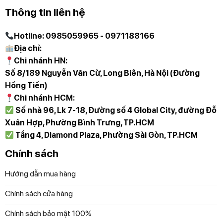
Trực tiếp qua Hotline 097 118 81 66 để được trải
Thông tin liên hệ
nghiệm và nhân viên hỗ trợ thông tin tốt nhất.
Hotline: 0985059965 - 0971188166
Diệp Anh – Hàng Đức
tự hào mang đến các bạn
Địa chỉ:
những sản phẩm gia dụng chính hãng, độc quyền
Chi nhánh HN:
và mới nhất với những cam kết 100% chất lượng
Số 8/189 Nguyễn Văn Cừ, Long Biên, Hà Nội (Đường
Hồng Tiến)
Chi nhánh HCM:
Số nhà 96, Lk 7-18, Đường số 4 Global City, đường Đỗ
Xuân Hợp, Phường Bình Trưng, TP.HCM
Tầng 4, Diamond Plaza, Phường Sài Gòn, TP.HCM
Chính sách
Hướng dẫn mua hàng
Chính sách cửa hàng
Chính sách bảo mật 100%