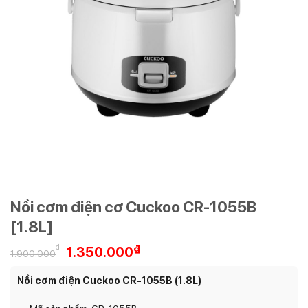
Nồi cơm điện cơ Cuckoo CR-1055B
[1.8L]
Giá
Giá
₫
₫
1.350.000
1.900.000
gốc
hiện
là:
tại
Nồi cơm điện Cuckoo CR-1055B (1.8L)
1.900.000₫.
là: