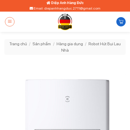
Bỏ
Diệp Anh Hàng Đức
Email: diepanhhangduc.2711@gmail.com
qua
nội
dung
Trang chủ
/
Sản phẩm
/
Hàng gia dụng
/
Robot Hút Bụi Lau
Nhà