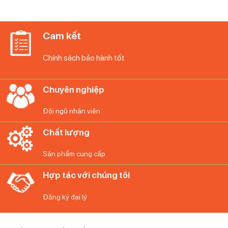
9.200.000₫.
là:
7.90
Cam kết
Chính sách bảo hành tốt
Chuyên nghiệp
Đội ngũ nhân viên
Chất lượng
Sản phẩm cung cấp
Hợp tác với chúng tôi
Đăng ký đại lý
Lực hút mạnh mẽ 7100Pa của Ecovacs T20e Omni