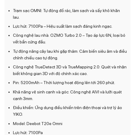
Trạm sạc OMNI: Tự động đổ rác, làm sạch và sấy khô khăn
lau.
Lực hút: 7100Pa – Hiệu suất làm sạch đáng kinh ngạc.
Công nghệ lau nhà: OZMO Turbo 2.0 – Tạo áp lực 6N, loại bỏ
vết bẩn cứng đầu.
Tự động nâng cây lau khi gặp thảm: Cảm biến siêu âm và điều
chỉnh chiều cao tự động.
Công nghệ TrueDetect 3D và TrueMapping 2.0: Quét và nhận
biết không gian 3D với độ chính xác cao.
Pin: 5200mAh – Thời lượng hoạt động lên tới 260 phút.
Khả năng vệ sinh cạnh và góc: Công nghệ AIVI và lưỡi quét
cạnh 3mm.
Điều khiển: Ứng dụng điều khiển trên điện thoại và trợ lý ảo
YIKO.
Model: Deebot T20e Omni
Lực hút: 7100Pa