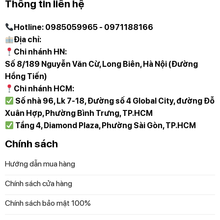
Thông tin liên hệ
Không chỉ vậy, chổi lông chính của robot còn được thiết kế
đặc biệt để dễ dàng loại bỏ tóc và sợi dài một cách nhanh
Hotline: 0985059965 - 0971188166
chóng. Nhờ đó, robot có thể duy trì hiệu suất hút bụi cao
Địa chỉ:
nhất.
Chi nhánh HN:
Số 8/189 Nguyễn Văn Cừ, Long Biên, Hà Nội (Đường
Công nghệ lau rung OZMO Turbo 2.0
Hồng Tiến)
mạnh mẽ
Chi nhánh HCM:
Số nhà 96, Lk 7-18, Đường số 4 Global City, đường Đỗ
Ngoài khả năng hút bụi hiệu quả, Robot hút bụi lau nhà
Xuân Hợp, Phường Bình Trưng, TP.HCM
Ecovacs Deebot T20E Omni còn được trang bị công
Tầng 4, Diamond Plaza, Phường Sài Gòn, TP.HCM
nghệ lau nhà OZMO Turbo 2.0. Đây là công nghệ lau sàn
mạnh mẽ với tốc độ quay lên tới 180 vòng/ phút.
Chính sách
Hệ thống tạo áp lực 6N liên tục lên sàn nhà, giúp loại bỏ
Hướng dẫn mua hàng
triệt để các vết bẩn cứng đầu như vết cà phê, dầu mỡ…
Chính sách cửa hàng
Ngay cả vết bẩn đã bám được 72 tiếng, robot vẫn có thể
làm sạch sâu và hoàn hảo.
Chính sách bảo mật 100%