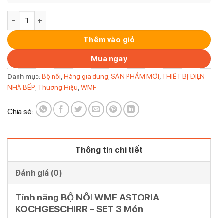
BỘ NỒI WMF ASTORIA KOCHGESCHIRR - SET 3 Món số lượng
Thêm vào giỏ
Mua ngay
Danh mục:
Bộ nồi
,
Hàng gia dụng
,
SẢN PHẨM MỚI
,
THIẾT BỊ ĐIỆN
NHÀ BẾP
,
Thương Hiệu
,
WMF
Chia sẻ:
Thông tin chi tiết
Đánh giá (0)
Tính năng BỘ NỒI WMF ASTORIA
KOCHGESCHIRR – SET 3 Món