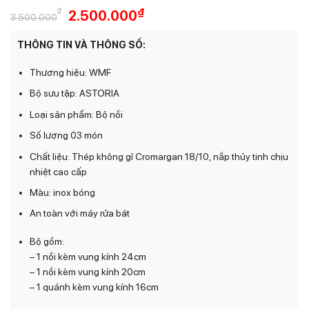
Giá
Giá
₫
₫
2.500.000
3.500.000
gốc
hiện
là:
tại
THÔNG TIN VÀ THÔNG SỐ:
3.500.000₫.
là:
2.500.000₫.
Thương hiệu: WMF
Bộ sưu tập: ASTORIA
Loại sản phẩm: Bộ nồi
Số lượng 03 món
Chất liệu: Thép không gỉ Cromargan 18/10, nắp thủy tinh chịu
nhiệt cao cấp
Màu: inox bóng
An toàn với máy rửa bát
Bộ gồm:
– 1 nồi kèm vung kính 24cm
– 1 nồi kèm vung kính 20cm
– 1 quánh kèm vung kính 16cm