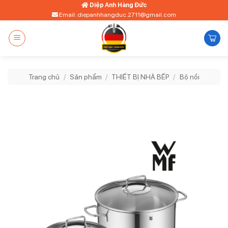
Bỏ
Diệp Anh Hàng Đức
Email: diepanhhangduc.2711@gmail.com
qua
nội
dung
Trang chủ
/
Sản phẩm
/
THIẾT BỊ NHÀ BẾP
/
Bộ nồi