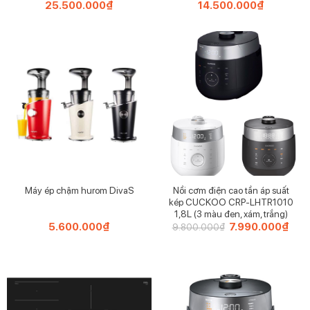
ngon như hầm xương, kho thịt cá, nấu canh, chiên xào
25.500.000
₫
14.500.000
₫
hay làm bánh.
Nồi cơm điện cao tần áp suất
Máy ép chậm hurom DivaS
kép CUCKOO CRP-LHTR1010
1,8L (3 màu đen, xám, trắng)
5.600.000
₫
Giá
7.990.000
₫
Giá
9.800.000
₫
gốc
hiện
là:
tại
9.800.000₫.
là:
7.99