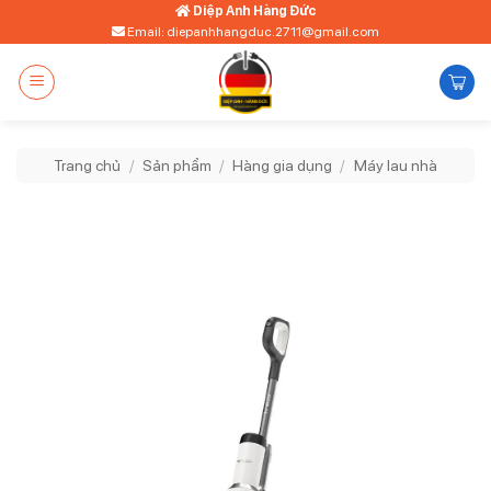
Bỏ
Diệp Anh Hàng Đức
Email: diepanhhangduc.2711@gmail.com
qua
nội
dung
Trang chủ
/
Sản phẩm
/
Hàng gia dụng
/
Máy lau nhà