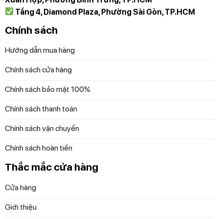
Để đặt mua sản phẩm, Quý khách đặt hàng qua
Tầng 4, Diamond Plaza, Phường Sài Gòn, TP.HCM
website hoặc liên hệ:
Chính sách
Trực tiếp qua Hotline 097 118 81 66 để được trải
Hướng dẫn mua hàng
nghiệm và nhân viên hỗ trợ thông tin tốt nhất.
Chính sách cửa hàng
Diệp Anh – Hàng Đức
tự hào mang đến các bạn
những sản phẩm gia dụng chính hãng, độc quyền
Chính sách bảo mật 100%
và mới nhất với những cam kết 100% chất lượng
Chính sách thanh toán
Chính sách vận chuyển
Chính sách hoàn tiền
Thắc mắc cửa hàng
Cửa hàng
Giới thiệu