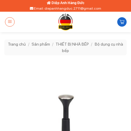
Bỏ
Diệp Anh Hàng Đức
Email: diepanhhangduc.2711@gmail.com
qua
nội
dung
Trang chủ
/
Sản phẩm
/
THIẾT BỊ NHÀ BẾP
/
Bộ dụng cụ nhà
bếp