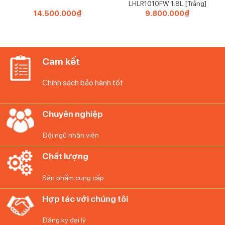
LHLR1010FW 1.8L [Trắng]
14.500.000
₫
9.800.000
₫
Để đặt mua sản phẩm, Quý khách đặt hàng qua
website hoặc liên hệ:
Trực tiếp qua Hotline 097 118 81 66 để được trải
Cam kết
nghiệm và nhân viên hỗ trợ thông tin tốt nhất.
Chính sách bảo hành tốt
Diệp Anh – Hàng Đức
tự hào mang đến các bạn
những sản phẩm gia dụng chính hãng, độc quyền
Chuyên nghiệp
và mới nhất với những cam kết 100% chất lượng
Đội ngũ nhân viên
Chất lượng
Sản phẩm cung cấp
Hợp tác với chúng tôi
Đăng ký đại lý