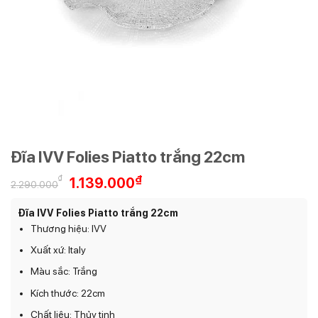
Đĩa IVV Folies Piatto trắng 22cm
Giá
Giá
₫
₫
1.139.000
2.290.000
gốc
hiện
là:
tại
Đĩa IVV Folies Piatto trắng 22cm
2.290.000₫.
là:
Thương hiệu: IVV
1.139.000₫.
Xuất xứ: Italy
Màu sắc: Trắng
Kích thước: 22cm
Chất liệu: Thủy tinh