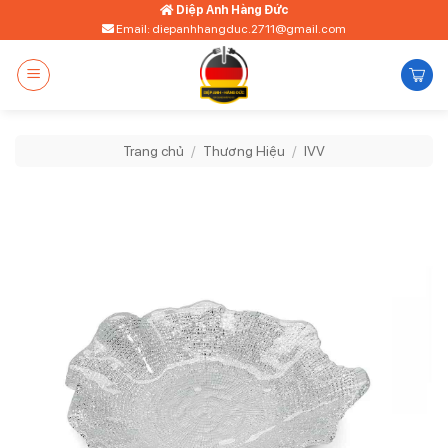
Bỏ
Diệp Anh Hàng Đức
Email: diepanhhangduc.2711@gmail.com
qua
nội
dung
Trang chủ
/
Thương Hiệu
/
IVV