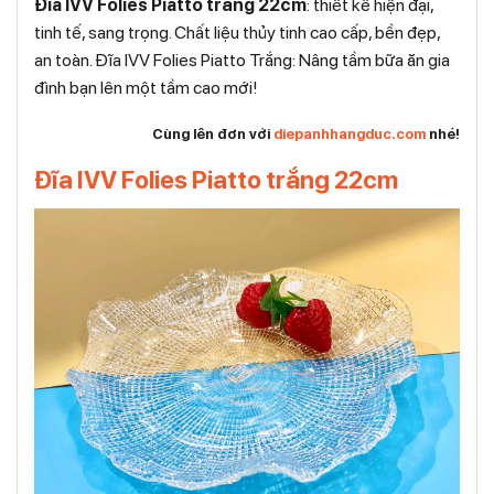
Đĩa IVV Folies Piatto trắng 22cm
: thiết kế hiện đại,
tinh tế, sang trọng. Chất liệu thủy tinh cao cấp, bền đẹp,
an toàn. Đĩa IVV Folies Piatto Trắng: Nâng tầm bữa ăn gia
đình bạn lên một tầm cao mới!
Cùng lên đơn với
diepanhhangduc.com
nhé!
Đĩa IVV Folies Piatto trắng 22cm