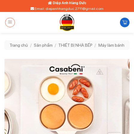
Bỏ
Diệp Anh Hàng Đức
Email: diepanhhangduc.2711@gmail.com
qua
nội
dung
Trang chủ
/
Sản phẩm
/
THIẾT BỊ NHÀ BẾP
/
Máy làm bánh