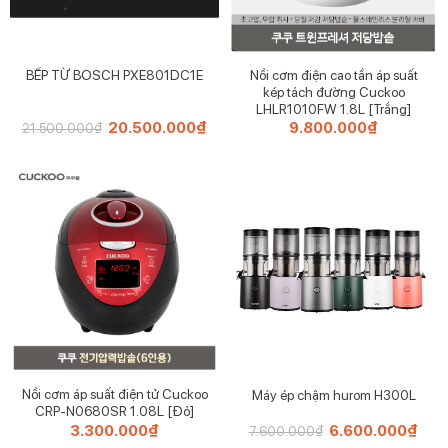
4. Tiết kiệm năng lượng: Nấu nhiều món cùng một lúc trên
cùng một bếp giúp tiết kiệm gas hoặc điện.
Nồi cơm điện cao tần áp suất
BẾP TỪ BOSCH PXE801DC1E
5. Chống dính: Giúp thực phẩm không bị dính, dễ dàng vệ
kép tách đường Cuckoo
sinh và giữ được độ nguyên vẹn của món ăn.
LHLR1010FW 1.8L [Trắng]
Giá
20.500.000
₫
Giá
9.800.000
₫
21.500.000
₫
gốc
hiện
là:
tại
21.500.000₫.
là:
20.500.000₫.
Nồi cơm áp suất điện tử Cuckoo
Máy ép chậm hurom H300L
CRP-N0680SR 1.08L [Đỏ]
3.300.000
₫
Giá
6.600.000
₫
Giá
7.600.000
₫
gốc
hiện