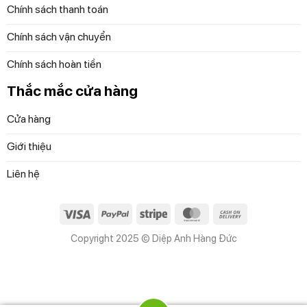
Chính sách thanh toán
Chính sách vận chuyển
Chính sách hoàn tiền
Thắc mắc cửa hàng
Cửa hàng
Giới thiệu
Liên hệ
Visa
PayPal
Stripe
MasterCard
Cash
On
Copyright 2025 © Diệp Anh Hàng Đức
Delivery
Chảo 4 ngăn chống dính Cabesani IH by Italy
Cách vệ sinh
Chảo 4 ngăn chống dính