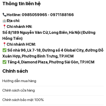
Thông tin liên hệ
3. Món chay: Rau củ, đậu phụ, và các loại nấm hoặc thực
phẩm thay thế thịt đều có thể được nấu trong các ngăn
Hotline: 0985059965 - 0971188166
riêng.
Địa chỉ:
Chi nhánh HN:
4. Món Á: Xào rau, nấu thịt, chiên cá, và làm nước sốt cùng
Số 8/189 Nguyễn Văn Cừ, Long Biên, Hà Nội (Đường
lúc mà không lo bị lẫn mùi.
Hồng Tiến)
Chi nhánh HCM:
5. Bữa ăn nhanh: Thịt bò áp chảo, cá hồi, khoai tây chiên,
Số nhà 96, Lk 7-18, Đường số 4 Global City, đường Đỗ
và rau củ luộc có thể được nấu song song trong chảo 4
Xuân Hợp, Phường Bình Trưng, TP.HCM
ngăn.
Tầng 4, Diamond Plaza, Phường Sài Gòn, TP.HCM
6. Bữa ăn trẻ em: Chế biến các món ăn nhỏ như trứng cút
Chính sách
chiên, xúc xích mini, bánh mì phết bơ, và rau củ xào cho
trẻ.
Hướng dẫn mua hàng
Chính sách cửa hàng
Casabeni IH by Italy
Chính sách bảo mật 100%