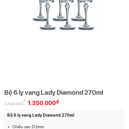
Bộ 6 ly vang Lady Diamond 270ml
Giá
Giá
₫
₫
1.350.000
1.700.000
gốc
hiện
là:
tại
Bộ 6 ly vang Lady Diamond 270ml
1.700.000₫.
là:
1.350.000₫.
Chiều cao 212mm