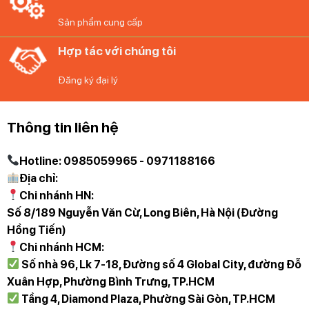
Sản phẩm cung cấp
Để đặt mua sản phẩm, Quý khách đặt hàng qua
Hợp tác với chúng tôi
website hoặc liên hệ:
Đăng ký đại lý
Trực tiếp qua Hotline 097 118 81 66 để được trải
nghiệm và nhân viên hỗ trợ thông tin tốt nhất.
Thông tin liên hệ
Diệp Anh – Hàng Đức
tự hào mang đến các bạn
Hotline: 0985059965 - 0971188166
những sản phẩm gia dụng chính hãng, độc quyền
Địa chỉ:
và mới nhất với những cam kết 100% chất lượng
Chi nhánh HN:
Số 8/189 Nguyễn Văn Cừ, Long Biên, Hà Nội (Đường
Hồng Tiến)
Chi nhánh HCM:
Số nhà 96, Lk 7-18, Đường số 4 Global City, đường Đỗ
Xuân Hợp, Phường Bình Trưng, TP.HCM
Tầng 4, Diamond Plaza, Phường Sài Gòn, TP.HCM