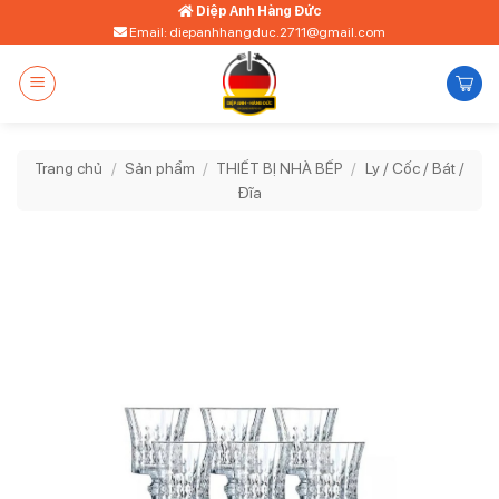
Bỏ
Diệp Anh Hàng Đức
Email: diepanhhangduc.2711@gmail.com
qua
nội
dung
Trang chủ
/
Sản phẩm
/
THIẾT BỊ NHÀ BẾP
/
Ly / Cốc / Bát /
Đĩa