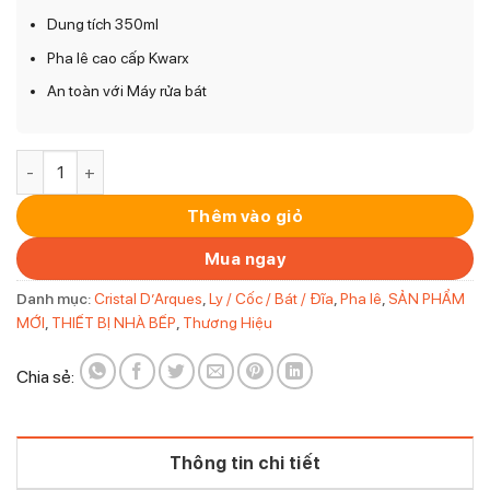
Dung tích 350ml
Pha lê cao cấp Kwarx
An toàn với Máy rửa bát
Bộ 6 ly vang Lady Diamond 270ml số lượng
Thêm vào giỏ
Mua ngay
Danh mục:
Cristal D’Arques
,
Ly / Cốc / Bát / Đĩa
,
Pha lê
,
SẢN PHẨM
MỚI
,
THIẾT BỊ NHÀ BẾP
,
Thương Hiệu
Chia sẻ:
Thông tin chi tiết