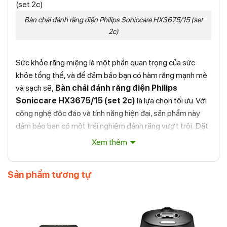
Bàn chải đánh răng điện Philips Soniccare HX3675/15 (set
2c)
Sức khỏe răng miệng là một phần quan trọng của sức
khỏe tổng thể, và để đảm bảo bạn có hàm răng mạnh mẽ
và sạch sẽ,
Bàn chải đánh răng điện Philips
Soniccare HX3675/15 (set 2c)
là lựa chọn tối ưu. Với
công nghệ độc đáo và tính năng hiện đại, sản phẩm này
đảm bảo bạn có một trải nghiệm đánh răng vượt trội. Đặt
hàng ngay hôm nay và trải nghiệm sự khác biệt mà sản
Xem thêm
phẩm này mang lại cho sức khỏe răng miệng của bạn.
Những tính năng nổi bật của Bàn chải
Sản phẩm tương tự
đánh răng điện Philips Soniccare
HX3675/15 (set 2c)
Bộ sản phẩm bao gồm