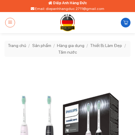
Bỏ
Diệp Anh Hàng Đức
Email: diepanhhangduc.2711@gmail.com
qua
nội
dung
Trang chủ
/
Sản phẩm
/
Hàng gia dụng
/
Thiết Bị Làm Đẹp
/
Tăm nước