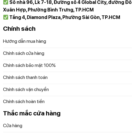
Số nhà 96, Lk 7-18, Đường số 4 Global City, đường Đỗ
Xuân Hợp, Phường Bình Trưng, TP.HCM
Tầng 4, Diamond Plaza, Phường Sài Gòn, TP.HCM
Bảo vệ môi trường
Chính sách
Chuyển sang bộ sạc USB giúp set 2 bàn chải điện tiết
kiệm lượng nhựa được sử dụng, giúp bảo vệ môi trường.
Hướng dẫn mua hàng
Đây là một cách thúc đẩy sự bền vững trong việc chăm
Chính sách cửa hàng
sóc sức khỏe răng miệng.
Chính sách bảo mật 100%
Để đặt mua sản phẩm, Quý khách đặt hàng qua
website hoặc liên hệ:
Chính sách thanh toán
Chính sách vận chuyển
Trực tiếp qua Hotline 097 118 81 66 để được trải
nghiệm và nhân viên hỗ trợ thông tin tốt nhất.
Chính sách hoàn tiền
Diệp Anh – Hàng Đức
tự hào mang đến các bạn
Thắc mắc cửa hàng
những sản phẩm gia dụng chính hãng, độc quyền
Cửa hàng
và mới nhất với những cam kết 100% chất lượng