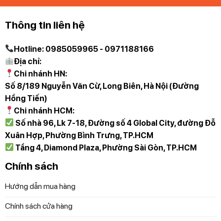
bỏ túi rác ra khỏi thùng. Tay xách nên dễ dàng di chuyển
từ vị trsi này snag vị trí khác.
Thông tin liên hệ
Khe hở cho túi rác và dung tích lớn
Hotline: 0985059965 - 0971188166
Sản phẩm được thiết kế với khe hở cho túi rác, giữ cho túi
Địa chỉ:
rác ổn định trong thùng và tránh trường hợp túi rác trượt
Chi nhánh HN:
ra khỏi vị trí khi bạn thêm rác vào thùng rác. Với dung tích
Số 8/189 Nguyễn Văn Cừ, Long Biên, Hà Nội (Đường
lớn lên đến 4 lít, thùng rác Stack 4L là lựa chọn lý tưởng
Hồng Tiến)
cho gia đình của bạn, giúp đáp ứng nhu cầu sử dụng hàng
Chi nhánh HCM:
ngày mà không cần phải thay túi rác quá thường xuyên.
Số nhà 96, Lk 7-18, Đường số 4 Global City, đường Đỗ
Xuân Hợp, Phường Bình Trưng, TP.HCM
Tầng 4, Diamond Plaza, Phường Sài Gòn, TP.HCM
Chính sách
Hướng dẫn mua hàng
Chính sách cửa hàng