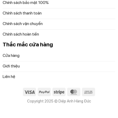
Chính sách bảo mật 100%
Chính sách thanh toán
Chính sách vận chuyển
Có lỗ nhỏ để xỏ túi rác chống trượt ra khỏi thùng rác
Chính sách hoàn tiền
Thiết kế trang nhã và thanh lịch
Thắc mắc cửa hàng
Thùng rác Stack 4L không chỉ là một sản phẩm hữu ích
mà còn là một phần trang trí tinh tế trong không gian sống
Cửa hàng
của bạn. Thiết kế trang nhã và thanh lịch của nó sẽ tạo
Giới thiệu
điểm nhấn thuận lợi cho bất kỳ phòng nào trong nhà bạn.
Liên hệ
Visa
PayPal
Stripe
MasterCard
Cash
On
Copyright 2025 © Diệp Anh Hàng Đức
Delivery