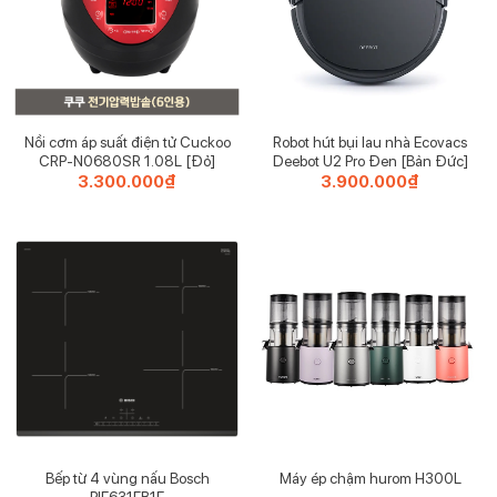
Nồi cơm áp suất điện tử Cuckoo
Robot hút bụi lau nhà Ecovacs
CRP-N0680SR 1.08L [Đỏ]
Deebot U2 Pro Đen [Bản Đức]
3.300.000
₫
3.900.000
₫
Hệ thống thông gió giúp giảm thiểu mùi hôi của rác thải
Nắp hộp linh hoạt và bộ lọc khử mùi
Nắp hộp của thùng rác này được thiết kế dễ dàng đóng
mở, tạo thuận tiện cho việc đổ thêm rác vào thùng. Bộ lọc
khử mùi tích hợp ở nắp thùng có thể thay mới mỗi khoảng
3 tháng, đảm bảo rằng không khí xung quanh luôn trong
lành và thoáng đãng.
Bếp từ 4 vùng nấu Bosch
Máy ép chậm hurom H300L
PIE631FB1E