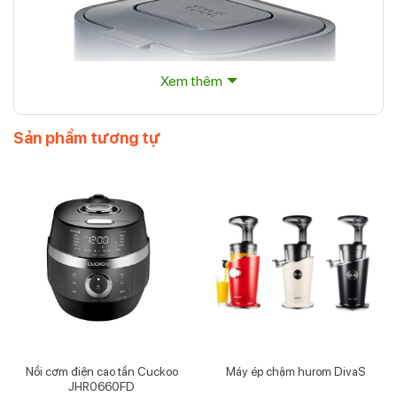
Xem thêm
Sản phẩm tương tự
Thùng rác hữu cơ Joseph Joseph 30016 Stack 4L
(Graphite)
Những tính năng nổi bật của thùng rác
hữu cơ Joseph Joseph 30016 Stack 4L
Nồi cơm điện cao tần Cuckoo
Máy ép chậm hurom DivaS
JHR0660FD