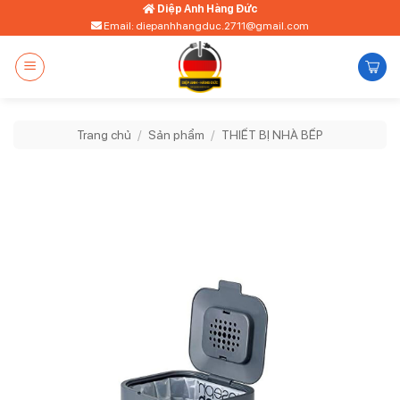
Bỏ
Diệp Anh Hàng Đức
Email: diepanhhangduc.2711@gmail.com
qua
nội
dung
Trang chủ
/
Sản phẩm
/
THIẾT BỊ NHÀ BẾP