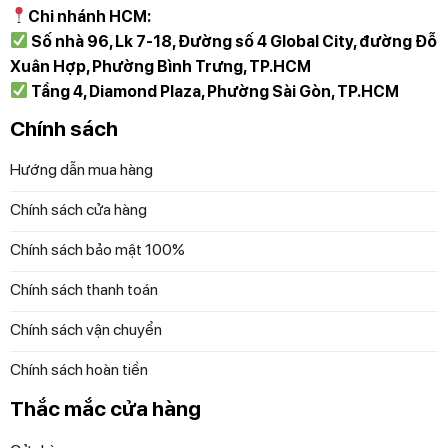
Cảm ứng siêu nhạy và cực bền. 𝑴𝒖̛𝒐̛̀𝒊 đ𝒊𝒆̂̉𝒎 𝒌𝒉𝒐̂𝒏𝒈 𝒄𝒐́
Chi nhánh HCM:
𝒏𝒉𝒖̛𝒏𝒈 thế này thì phải đến
DIỆP ANH HÀNG ĐỨC
rinh
Số nhà 96, Lk 7-18, Đường số 4 Global City, đường Đỗ
ngay em
Thùng rác nhà EKO
này về cả nhà ơi
Xuân Hợp, Phường Bình Trưng, TP.HCM
Tầng 4, Diamond Plaza, Phường Sài Gòn, TP.HCM
Chính sách
EKO EK9280RMT 20L
Hướng dẫn mua hàng
Mời bạn tham khảo thêm
TOP 4 mã THÙNG RÁC EKO tại
Chính sách cửa hàng
Diệp Anh Hàng Đức – Bán chạy số 1
để lựa chọn cho bạn
Chính sách bảo mật 100%
và gia đình
NHỮNG CHIẾC THÙNG RÁC
tối ưu nhất nhé!
Để đặt mua sản phẩm, Quý khách đặt hàng qua
Chính sách thanh toán
website hoặc liên hệ:
Chính sách vận chuyển
Trực tiếp qua Hotline 097 118 81 66 để được trải
Chính sách hoàn tiền
nghiệm và nhân viên hỗ trợ thông tin tốt nhất.
Thắc mắc cửa hàng
Diệp Anh – Hàng Đức
tự hào mang đến các bạn