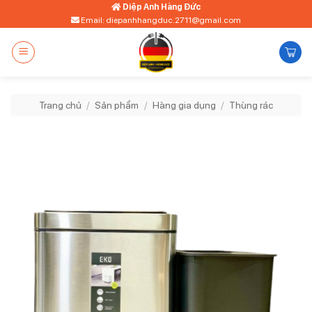
Bỏ
Diệp Anh Hàng Đức
Email: diepanhhangduc.2711@gmail.com
qua
nội
dung
Trang chủ
/
Sản phẩm
/
Hàng gia dụng
/
Thùng rác