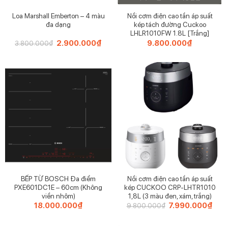
Loa Marshall Emberton – 4 màu
Nồi cơm điện cao tần áp suất
đa dạng
kép tách đường Cuckoo
LHLR1010FW 1.8L [Trắng]
Giá
2.900.000
₫
Giá
9.800.000
₫
3.800.000
₫
gốc
hiện
là:
tại
3.800.000₫.
là:
2.900.000₫.
EKO EK9280RMT 20L
BẾP TỪ BOSCH Đa điểm
Nồi cơm điện cao tần áp suất
THÔNG TIN CHI TIẾT
PXE601DC1E – 60cm (Không
kép CUCKOO CRP-LHTR1010
viền nhôm)
1,8L (3 màu đen, xám, trắng)
Không cần chạm tay mở nắp mà vẫn bỏ rác vào thùng
18.000.000
₫
Giá
7.990.000
₫
Giá
9.800.000
₫
gốc
hiện
dễ dàng, cực vệ sinh và hiệu quả.
là:
tại
9.800.000₫.
là:
Thùng rác cảm biến được trang bị pin lithium-ion, mở