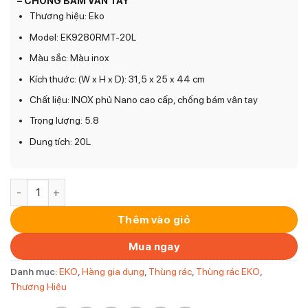
– CHỐNG BÁM VÂN TAY
Thương hiệu: Eko
Model: EK9280RMT-20L
Màu sắc: Màu inox
Kích thước: (W x H x D): 31,5 x 25 x 44 cm
Chất liệu: INOX phủ Nano cao cấp, chống bám vân tay
Trọng lượng: 5.8
Dung tích: 20L
THÙNG RÁC EKO EK9280RMT 20L - CẢM BIỂN TỰ ĐỘNG - CH
Thêm vào giỏ
Mua ngay
Danh mục:
EKO
,
Hàng gia dụng
,
Thùng rác
,
Thùng rác EKO
,
Thương Hiệu