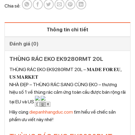
Chia sẻ:
Thông tin chi tiết
Đánh giá (0)
THÙNG RÁC EKO EK9280RMT 20L
THÙNG RÁC EKO EK9280RMT 20L – 𝐌𝐀𝐃𝐄 𝐅𝐎𝐑 𝐄𝐔,
𝐔𝐒 𝐌𝐀𝐑𝐊𝐄𝐓
NHÀ ĐẸP – THÙNG RÁC SANG CÙNG EKO – thương
hiệu số 1 về thùng rác cảm ứng toàn cầu được bán rộng rãi
tại EU và US
Hãy cùng
diepanhhangduc.com
tìm hiểu về chiếc sản
phẩm ưu viết này nhé!