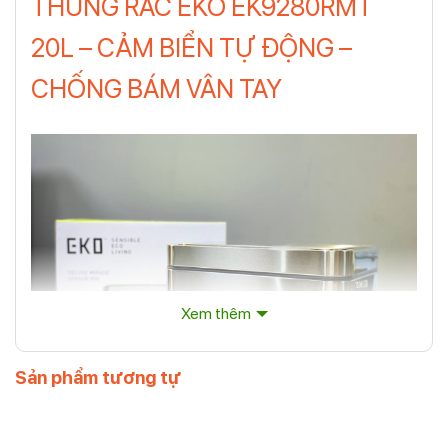
THÙNG RÁC EKO EK9280RMT
20L – CẢM BIỂN TỰ ĐỘNG –
CHỐNG BÁM VÂN TAY
Xem thêm
Sản phẩm tương tự