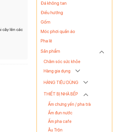
Đá không tan
Điều hướng
Gốm
i cây lên các
Móc phơi quần áo
Pha lê
Sản phẩm
Chăm sóc sức khỏe
Hàng gia dụng
HÀNG TIÊU DÙNG
THIẾT BỊ NHÀ BẾP
Ấm chưng yến / pha trà
Ấm đun nước
Ấm pha cafe
Âu Trộn