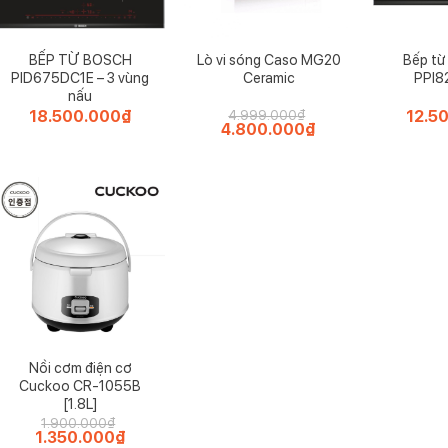
BẾP TỪ BOSCH
Lò vi sóng Caso MG20
Bếp từ
PID675DC1E – 3 vùng
Ceramic
PPI
nấu
18.500.000
₫
12.5
4.999.000
₫
Giá
4.800.000
₫
Giá
gốc
hiện
là:
tại
4.999.000₫.
là:
0₫.
4.800.000₫.
Nồi cơm điện cơ
Cuckoo CR-1055B
[1.8L]
1.900.000
₫
Giá
1.350.000
₫
Giá