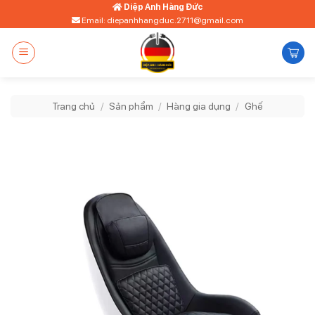
Bỏ
Diệp Anh Hàng Đức
Email: diepanhhangduc.2711@gmail.com
qua
nội
dung
Trang chủ
/
Sản phẩm
/
Hàng gia dụng
/
Ghế