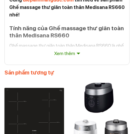
Ghế massage thư giãn toàn thân Medisana RS660
nhé!
Tính năng của Ghế massage thư giãn toàn
thân Medisana RS660
Ghế massage thư giãn toàn thân Medisana RS660 là ghế
massage, thiết kế hiện đại, cao cấp giúp mang đến sự
Xem thêm
thoải mái khi ngồi. Với thiết kế đẹp mắt, sang trọng thì
chiếc ghế này cũng chính là điểm nhấn cho phòng khách
Sản phẩm tương tự
của gia đình bạn.