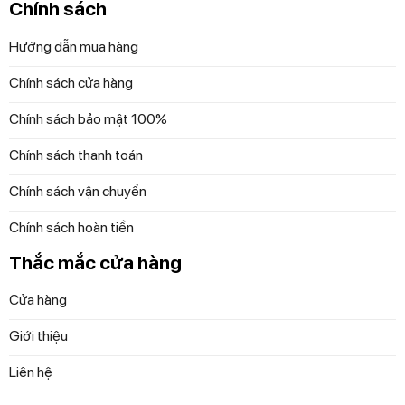
Chính sách
Hướng dẫn mua hàng
Chính sách cửa hàng
Chính sách bảo mật 100%
Chính sách thanh toán
Chính sách vận chuyển
Đặc biệt thuận tiện: sau 15 phút, chức năng massage tự
Chính sách hoàn tiền
động tắt để đảm bảo thời gian điều trị hoàn hảo. Bất kể
vùng nào của lưng đang gặp khó khăn, Ghế massage thư
Thắc mắc cửa hàng
giãn toàn thân Medisana RS660 có thể giảm đau lưng với
Cửa hàng
các vùng massage khác nhau. Ngoài ra, ghế dài còn có
cổng sạc USB riêng, giúp sạc các thiết bị khác như điện
Giới thiệu
thoại di động hoặc laptop trong khi sử dụng.
Liên hệ
** Thông tin sản phẩm