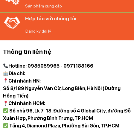
liệu cao cấp, bền bỉ.
Sản phẩm cung cấp
Hợp tác với chúng tôi
Đăng ký đại lý
Thông tin liên hệ
Hotline: 0985059965 - 0971188166
Địa chỉ:
Chi nhánh HN:
Số 8/189 Nguyễn Văn Cừ, Long Biên, Hà Nội (Đường
Hồng Tiến)
Chi nhánh HCM:
Số nhà 96, Lk 7-18, Đường số 4 Global City, đường Đỗ
Xuân Hợp, Phường Bình Trưng, TP.HCM
Tầng 4, Diamond Plaza, Phường Sài Gòn, TP.HCM