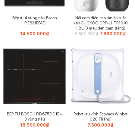
Bếp từ 4 vùng nấu Bosch
Nồi cơm điện cao tần áp suất
PIE631FB1E
kép CUCKOO CRP-LHTR1010
1,8L (3 màu đen, xám, trắng)
14.500.000
₫
Giá
7.990.000
₫
Giá
9.800.000
₫
gốc
hiện
là:
tại
Ghế massage thư giãn toàn thân Medisana RS660
9.800.000₫.
là:
7.99
Về tính năng, ghế massage có 6 chế độ khác nhau đáp
ứng nhu cầu sử dụng của mỗi người gồm massage nhồi,
vỗ nhẹ kích hoạt và massage shiatsu truyền thống,
massage cuộn sâu, massage vỗ đập năng động mà
massage Thuỵ Điển cổ điển.
BẾP TỪ BOSCH PID675DC1E –
Robot lau kính Ecovacs Winbot
3 vùng nấu
920 [Trắng]
18.500.000
₫
7.300.000
₫