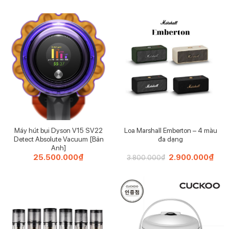
BH/8117 BH/8027 16cm – 3 màu HOT
Quánh Berlinger Haus BH/8154 BH/8117 BH/8027
Thiết kế đa dạng, màu sắc bắt mắt và chất lượng vượt
trội.
Đặc biệt, giá cả vô cùng ưu đãi, chắc chắn sẽ làm hài
lòng các chị em mình đây ạ
Với các bác hay xào, rang các loại rau củ, làm sốt,
Máy hút bụi Dyson V15 SV22
Loa Marshall Emberton – 4 màu
Detect Absolute Vacuum [Bản
đa dạng
caramel thì cứ chọn loại không nắp cho em.
Anh]
25.500.000
₫
Giá
2.900.000
₫
Giá
3.800.000
₫
Còn các bác hay khuấy bột, nấu súp hay hầm, kho
gốc
hiện
là:
tại
3.800.000₫.
là:
lượng thức ăn nhỏ thì ring mã có nắp nha
2.90
Được làm bằng nhôm rèn với 3 lớp chống dính.
Đáy cảm ứng Turbo, phân phối nhiệt hiệu quả hơn nhiều