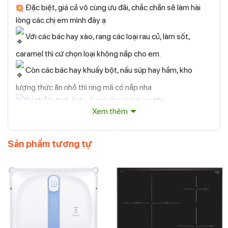
Đặc biệt, giá cả vô cùng ưu đãi, chắc chắn sẽ làm hài
lòng các chị em mình đây ạ
Với các bác hay xào, rang các loại rau củ, làm sốt,
caramel thì cứ chọn loại không nắp cho em.
Còn các bác hay khuấy bột, nấu súp hay hầm, kho
lượng thức ăn nhỏ thì ring mã có nắp nha
Xem thêm
Được làm bằng nhôm rèn với 3 lớp chống dính.
Đáy cảm ứng Turbo, phân phối nhiệt hiệu quả hơn nhiều
để thức ăn không bị cháy.
Sản phẩm tương tự
Tay cầm chống trơn trượt, dễ cầm nắm, có cách nhiệt
Không chứa PFOA, Chì, Cadmium. Phù hợp với tất cả
các loại bếp
Nhanh tay thì còn, chậm tay thì hết
Đã test chất lượng rất ok. GIÁ ĐẸP CHƯA TỪNG CÓ thì
tội gì mà không ring ngay ạ