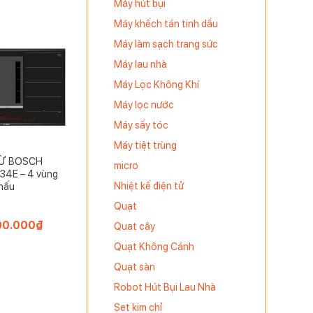
Máy hút bụi
Máy khếch tán tinh dầu
Máy làm sạch trang sức
Máy lau nhà
Máy Lọc Không Khí
Máy lọc nước
Máy sấy tóc
Máy tiệt trùng
TỪ BOSCH
micro
4E – 4 vùng
Nhiệt kế điện tử
nấu
Quạt
00.000
₫
Quat cây
Quạt Không Cánh
Quạt sàn
Robot Hút Bụi Lau Nhà
Set kim chỉ