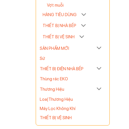
Vợt muỗi
HÀNG TIÊU DÙNG
THIẾT BỊ NHÀ BẾP
THIẾT BỊ VỆ SINH
SẢN PHẨM MỚI
Sứ
THIẾT BỊ ĐIỆN NHÀ BẾP
Thùng rác EKO
Thương Hiệu
Loa|Thương Hiệu
Máy Lọc Không Khí
THIẾT BỊ VỆ SINH