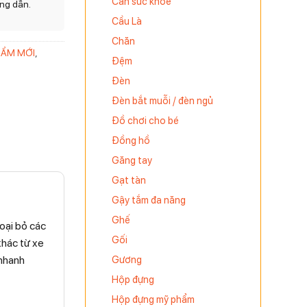
Cân sức khỏe
ng dẫn.
Cầu Là
Chăn
HẨM MỚI
,
Đệm
Đèn
Đèn bắt muỗi / đèn ngủ
Đồ chơi cho bé
Đồng hồ
Găng tay
Gạt tàn
Gậy tắm đa năng
Ghế
loại bỏ các
Gối
khác từ xe
 nhanh
Gương
Hộp đựng
Hộp đựng mỹ phẩm