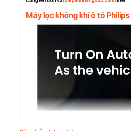
Cùng lên đơn với
diepanhhangduc.com
nhé!
Máy lọc không khí ô tô Philip