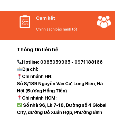
Cam kết
Chính sách bảo hành tốt
Thông tin liên hệ
Máy lọc không khí ô tô Philips GP5601 chính h
Hotline: 0985059965 - 0971188166
Tên sản phẩm: Máy lọc không khí Philips.
Địa chỉ:
Chi nhánh HN:
Thương hiệu: Philips.
Số 8/189 Nguyễn Văn Cừ, Long Biên, Hà
Xuất xứ: Hà Lan.
Nội (Đường Hồng Tiến)
Model: GP5601.
Chi nhánh HCM:
Công suất: 5.5W.
Số nhà 96, Lk 7-18, Đường số 4 Global
Điện áp: DC 5V.
City, đường Đỗ Xuân Hợp, Phường Bình