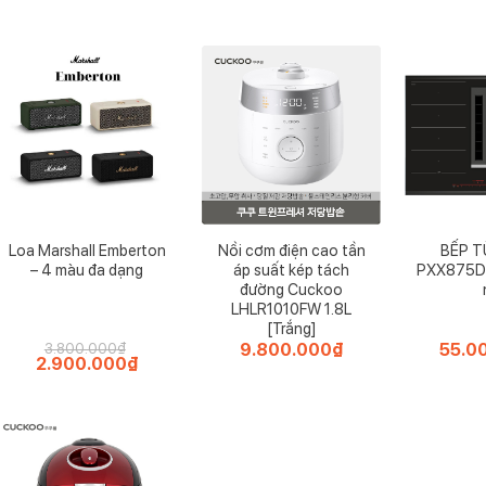
Loa Marshall Emberton
Nồi cơm điện cao tần
BẾP 
– 4 màu đa dạng
áp suất kép tách
PXX875D3
đường Cuckoo
LHLR1010FW 1.8L
[Trắng]
9.800.000
₫
55.0
3.800.000
₫
Giá
2.900.000
₫
Giá
gốc
hiện
là:
tại
3.800.000₫.
là:
2.900.000₫.