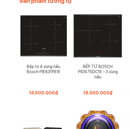
Sản phẩm tương tự
Bếp từ 4 vùng nấu
BẾP TỪ BOSCH
Bosch PIE631FB1E
PID675DC1E – 3 vùng
nấu
14.500.000
₫
18.500.000
₫