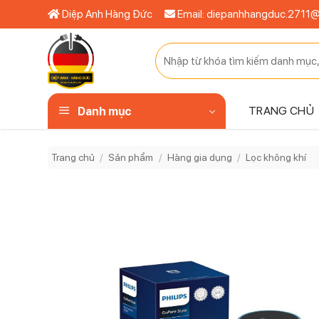
Bỏ
Diệp Anh Hàng Đức
Email: diepanhhangduc.2711
qua
nội
Tìm
dung
kiếm:
TRANG CHỦ
Danh mục
Trang chủ
/
Sản phẩm
/
Hàng gia dụng
/
Lọc không khí