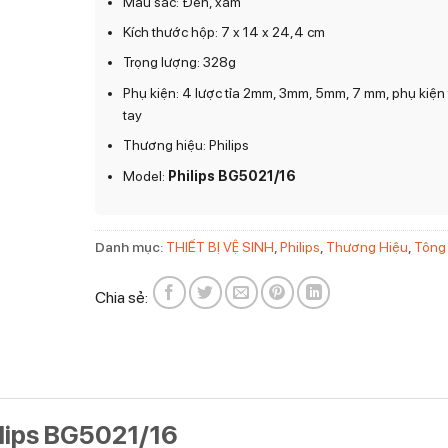
Màu sắc: Đen, xám
Kích thước hộp: 7 x 14 x 24,4 cm
Trọng lượng: 328g
Phụ kiện: 4 lược tỉa 2mm, 3mm, 5mm, 7 mm, phụ kiện 
tay
Thương hiệu: Philips
Model:
Philips BG5021/16
Danh mục:
THIẾT BỊ VỆ SINH
,
Philips
,
Thương Hiệu
,
Tông
Chia sẻ:
ilips BG5021/16