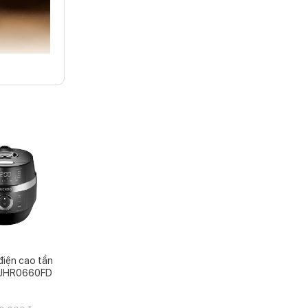
điện cao tần
 JHR0660FD