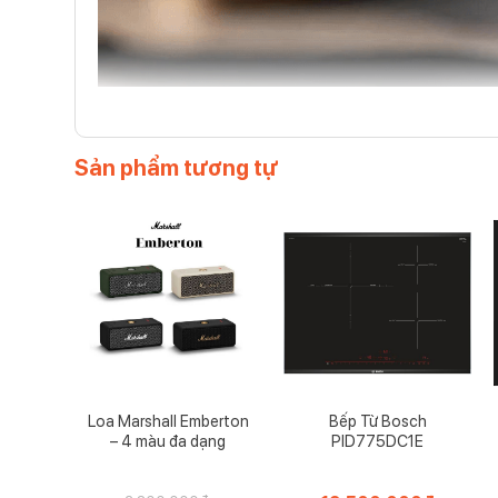
Sản phẩm tương tự
Loa Marshall Emberton
Bếp Từ Bosch
– 4 màu đa dạng
PID775DC1E