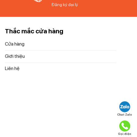
Đăng ký đại lý
ến có thể
 Philips,
Thắc mắc cửa hàng
Cửa hàng
Giới thiệu
 năng mà
à 2mm,
Liên hệ
sát, chỉ
Chat Zalo
Gọi điện