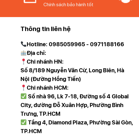
bảo vệ làn da của bạn.
Chính sách bảo hành tốt
Đây là yếu tố được người dùng quan tâm hàng đầu khi l
gây trầy xước da, vừa mất thẩm mỹ vừa ảnh hưởng đến làn
Thông tin liên hệ
mọi làn da đều có thể sử dụng được một cách an toàn.
Hotline: 0985059965 - 0971188166
Tông đơ và lược 2 chiều để cạo, tỉa lin
Địa chỉ:
Không chỉ là một dụng cụ cạo thông thường, chiếc tô
Chi nhánh HN:
người dùng nào cũng cần, đó là cạo và tỉa. Bộ sản phẩ
Số 8/189 Nguyễn Văn Cừ, Long Biên, Hà
3mm, 5mm và 7mm để cắt tỉa theo chiều dài mà bạn
Nội (Đường Hồng Tiến)
Chi nhánh HCM:
Như vậy, người theo phong cách nào cũng có thể tự tin
cần tháo phần lược tỉa ra để đạt hiệu quả như ý.
Số nhà 96, Lk 7-18, Đường số 4 Global
City, đường Đỗ Xuân Hợp, Phường Bình
Trưng, TP.HCM
Tầng 4, Diamond Plaza, Phường Sài Gòn,
TP.HCM