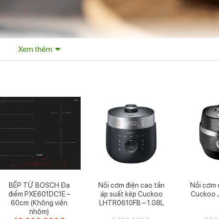
Xem thêm
BẾP TỪ BOSCH Đa
Nồi cơm điện cao tần
Nồi cơm 
điểm PXE601DC1E –
áp suất kép Cuckoo
Cuckoo
60cm (Không viền
LHTR0610FB – 1.08L
nhôm)