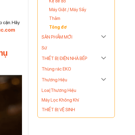
Kệ để đồ
Máy Giặt / Máy Sấy
Thảm
p cận. Hãy
Tông đơ
uc.com
SẢN PHẨM MỚI
Sứ
hụ
THIẾT BỊ ĐIỆN NHÀ BẾP
Thùng rác EKO
Thương Hiệu
Loa|Thương Hiệu
Máy Lọc Không Khí
THIẾT BỊ VỆ SINH