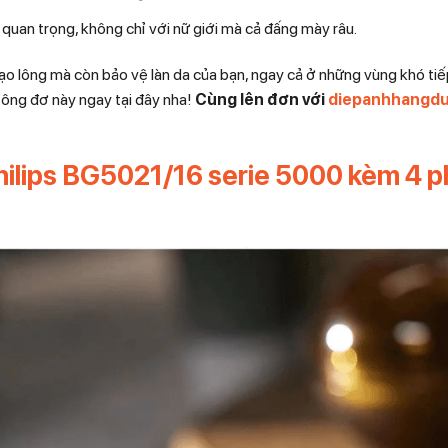
quan trọng, không chỉ với nữ giới mà cả đấng mày râu.
ạo lông mà còn bảo vệ làn da của bạn, ngay cả ở những vùng khó tiế
tông đơ này ngay tại đây nha!
Cù
ng lên đơn với
diepanhhangd
hilips BG5021/16 serie 5000 kèm 4 p