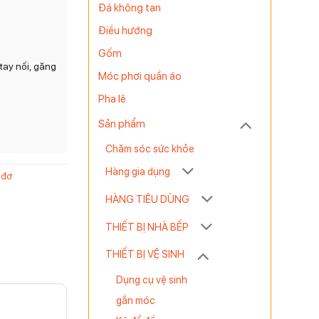
Đá không tan
Điều hướng
Gốm
tay nối, găng
Móc phơi quần áo
Pha lê
Sản phẩm
Chăm sóc sức khỏe
Hàng gia dụng
 đơ
HÀNG TIÊU DÙNG
THIẾT BỊ NHÀ BẾP
THIẾT BỊ VỆ SINH
Dụng cụ vệ sinh
gắn móc