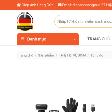
Bỏ
Diệp Anh Hàng Đức
Email: diepanhhangduc.2711
qua
nội
Tìm
dung
kiếm:
TRANG CHỦ
Danh mục
Trang chủ
/
Sản phẩm
/
THIẾT BỊ VỆ SINH
/
Tông đơ