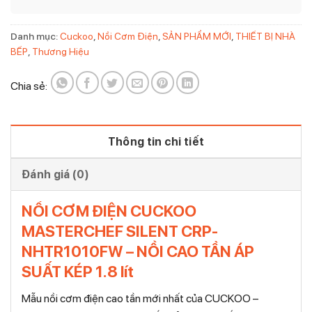
Danh mục:
Cuckoo
,
Nồi Cơm Điện
,
SẢN PHẨM MỚI
,
THIẾT BỊ NHÀ
BẾP
,
Thương Hiệu
Chia sẻ:
Thông tin chi tiết
Đánh giá (0)
NỒI CƠM ĐIỆN CUCKOO
MASTERCHEF SILENT CRP-
NHTR1010FW – NỒI CAO TẦN ÁP
SUẤT KÉP 1.8 lít
Mẫu nồi cơm điện cao tần mới nhất của CUCKOO –