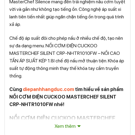
MasterChef Silence mang đến trải nghiệm nấu cơm tuyệt
vời và gần như không tạo tiếng ồn. Công nghệ áp suất xi
lanh tiên tiến nhất giúp ngăn chặn tiếng ồn trong quá trình
xả áp.
Chế độ áp suất đôi cho phép nấu ở nhiều chế độ, tạo nên
sự đa dạng menu. NỒI CƠM ĐIỆN CUCKOO
MASTERCHEF SILENT CRP-NHTR1010FW – NỒI CAO
TẦN ÁP SUẤT KÉP 1.8l chế độ nấu mở thuận tiện. Khóa áp
suất tự động thông minh thay thế khóa tay cầm truyền
thống.
Cùng
diepanhhangduc.com
tìm hiểu về sản phẩm
NỒI CƠM ĐIỆN CUCKOO MASTERCHEF SILENT
CRP-NHTR1010FW nhé!
NỒI CƠM ĐIỆN CUCKOO MASTERCHEF
SILENT CRP-NHTR1010FW
Xem thêm