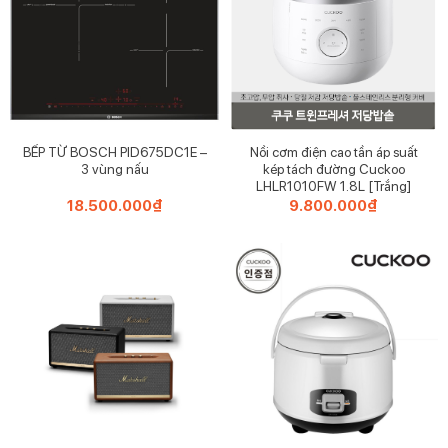
NỒI CƠM ĐIỆN CUCKOO MASTERCHEF SILENT CRP-
NHTR1010FW – NỒI CAO TẦN ÁP SUẤT KÉP 1.8 lít
BẾP TỪ BOSCH PID675DC1E –
Nồi cơm điện cao tần áp suất
3 vùng nấu
kép tách đường Cuckoo
NỒI CƠM ĐIỆN CUCKOO MASTERCHEF SILENT
LHLR1010FW 1.8L [Trắng]
CRP-NHTR1010FW trang nhã và tinh tế
18.500.000
₫
9.800.000
₫
Được chắp ý tưởng từ nghề làm gốm thủ công, bởi thế
mà Cuckoo CRP-NHTR1010FGW xuất hiện như một tác
phẩm nghệ thuật thực thụ. Đó là thiết kế nguyên khối
theo phong cách tối giản nhưng vẫn toát lên vẻ đẹp nhã
nhặn, thanh lịch và hiện đại.