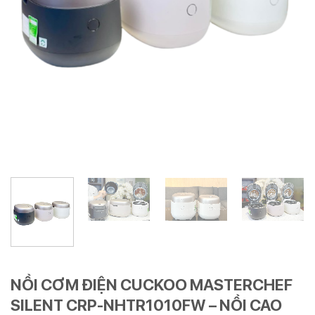
NỒI CƠM ĐIỆN CUCKOO MASTERCHEF
SILENT CRP-NHTR1010FW – NỒI CAO