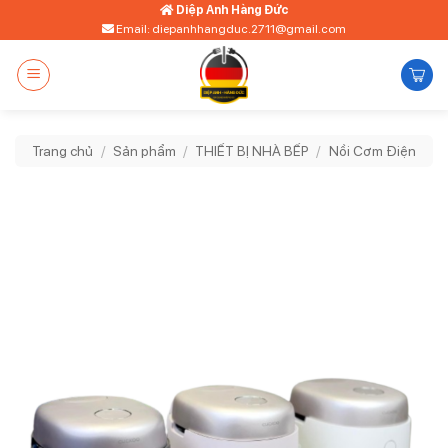
Bỏ
Diệp Anh Hàng Đức
Email: diepanhhangduc.2711@gmail.com
qua
nội
dung
Trang chủ
/
Sản phẩm
/
THIẾT BỊ NHÀ BẾP
/
Nồi Cơm Điện