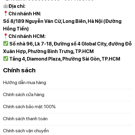
Địa chỉ:
Chi nhánh HN:
Tích hợp chế độ nấu mở thuận tiện
Số 8/189 Nguyễn Văn Cừ, Long Biên, Hà Nội (Đường
Xứng đáng là trợ thủ đắc lực trong bếp của mọi nhà, ở chế
Hồng Tiến)
độ nấu không áp suất, NỒI CƠM ĐIỆN CUCKOO
Chi nhánh HCM:
MASTERCHEF SILENT CRP-NHTR1010FW cho phép bạn
Số nhà 96, Lk 7-18, Đường số 4 Global City, đường Đỗ
mở nắp an toàn để thêm các nguyên liệu yêu thích như
Xuân Hợp, Phường Bình Trưng, TP.HCM
các loại hạt, rau củ. Đặc biệt, với gia đình đang chăm sóc
Tầng 4, Diamond Plaza, Phường Sài Gòn, TP.HCM
bé nhỏ hoặc người già thì đây là tính năng tuyệt vời, không
Chính sách
chỉ mang đến súp, cháo giàu dinh dưỡng mà còn giúp các
bà nội trợ giảm bớt áp lực bếp núc và tiết kiệm thời gian
Hướng dẫn mua hàng
hiệu quả.
Chính sách cửa hàng
Chính sách bảo mật 100%
Chính sách thanh toán
Chính sách vận chuyển