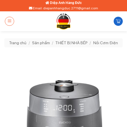
Bỏ
Diệp Anh Hàng Đức
Email: diepanhhangduc.2711@gmail.com
qua
nội
dung
Trang chủ
/
Sản phẩm
/
THIẾT BỊ NHÀ BẾP
/
Nồi Cơm Điện