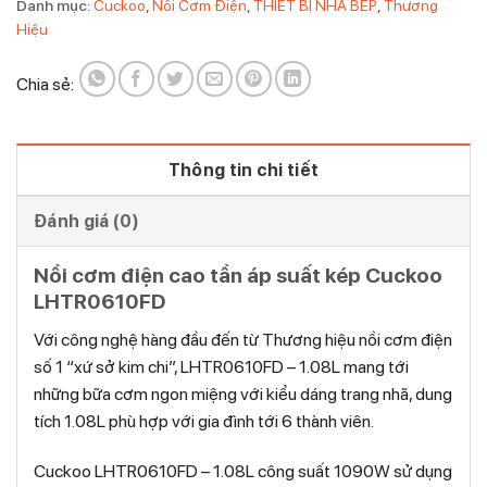
Danh mục:
Cuckoo
,
Nồi Cơm Điện
,
THIẾT BỊ NHÀ BẾP
,
Thương
Hiệu
Chia sẻ:
Thông tin chi tiết
Đánh giá (0)
Nồi cơm điện cao tần áp suất kép Cuckoo
LHTR0610FD
Với công nghệ hàng đầu đến từ Thương hiệu nồi cơm điện
số 1 “xứ sở kim chi”, LHTR0610FD – 1.08L
mang tới
những bữa cơm ngon miệng với kiểu dáng trang nhã, dung
tích 1.08L phù hợp với gia đình tới 6 thành viên.
Cuckoo LHTR0610FD – 1.08L
công suất 1090W sử dụng