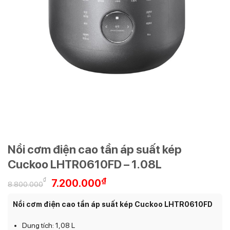
Nồi cơm điện cao tần áp suất kép
Cuckoo LHTR0610FD – 1.08L
Giá
Giá
₫
₫
7.200.000
8.800.000
gốc
hiện
là:
tại
Nồi cơm điện cao tần áp suất kép Cuckoo LHTR0610FD
8.800.000₫.
là:
7.200.000₫.
Dung tích: 1,08 L