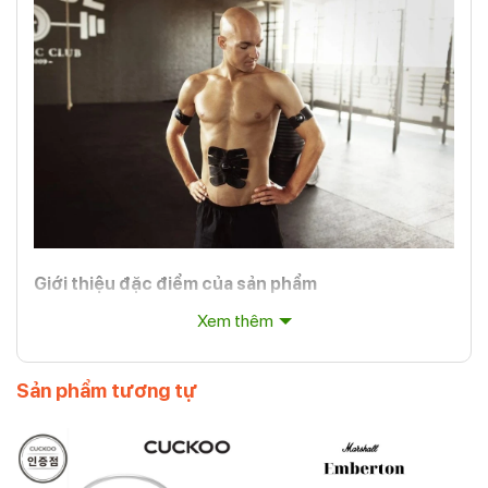
Giới thiệu đặc điểm của sản phẩm
Xem thêm
Medisana EMS Body Trainer sử dụng công nghệ điện
xung (Electrical Muscle Stimulation – EMS) để kích thích
các cơ bắp trong cơ thể của bạn. Thiết bị đi kèm với các
Sản phẩm tương tự
điện cực được đặt lên cơ thể và gửi các tín hiệu điện nhằm
kích hoạt các cơ bắp. Quá trình này giúp cải thiện tuần
hoàn máu, giảm mỡ thừa và tăng cường cơ bắp một cách