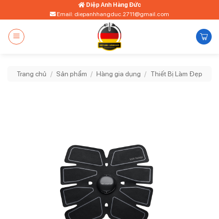
Bỏ
Diệp Anh Hàng Đức
Email: diepanhhangduc.2711@gmail.com
qua
nội
dung
Trang chủ
/
Sản phẩm
/
Hàng gia dụng
/
Thiết Bị Làm Đẹp