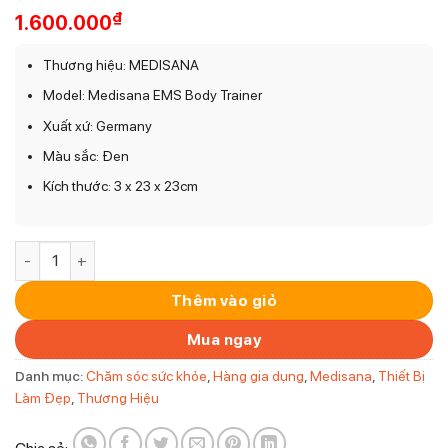
₫
1.600.000
Thương hiệu: MEDISANA
Model: Medisana EMS Body Trainer
Xuất xứ: Germany
Màu sắc: Đen
Kích thước: 3 x 23 x 23cm
Máy Massage Giảm Mỡ Medisana EMS Body Trainer số lượng
Thêm vào giỏ
Mua ngay
Danh mục:
Chăm sóc sức khỏe
,
Hàng gia dụng
,
Medisana
,
Thiết Bị
Làm Đẹp
,
Thương Hiệu