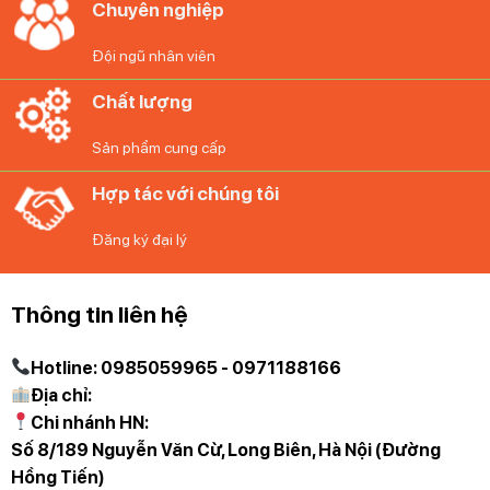
Chuyên nghiệp
và mới nhất với những cam kết 100% chất lượng
Đội ngũ nhân viên
Chất lượng
Sản phẩm cung cấp
Hợp tác với chúng tôi
Đăng ký đại lý
Thông tin liên hệ
Hotline: 0985059965 - 0971188166
Địa chỉ:
Chi nhánh HN:
Số 8/189 Nguyễn Văn Cừ, Long Biên, Hà Nội (Đường
Hồng Tiến)