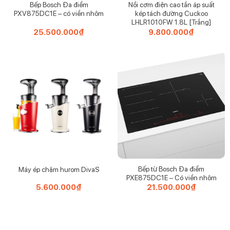
Bếp Bosch Đa điểm
Nồi cơm điện cao tần áp suất
PXV875DC1E – có viền nhôm
kép tách đường Cuckoo
LHLR1010FW 1.8L [Trắng]
Máy Rửa Mặt Medisana FB 885 có nhiều tốc độ và chế độ
25.500.000
₫
9.800.000
₫
làm việc khác nhau, cho phép bạn điều chỉnh theo mong
muốn và tình trạng da của mình. Bạn có thể lựa chọn tốc
độ nhẹ nhàng hoặc mạnh mẽ, tùy thuộc vào mức độ làm
sạch và massage mong muốn. Ngoài ra, máy còn có chế
độ tự động tắt sau một thời gian sử dụng, giúp tiết kiệm
năng lượng và bảo vệ máy.
Bếp từ Bosch Đa điểm
Máy ép chậm hurom DivaS
PXE875DC1E – Có viền nhôm
5.600.000
₫
21.500.000
₫