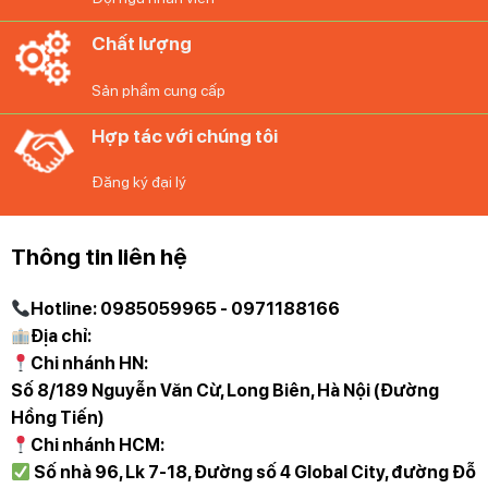
Chất lượng
Để đặt mua sản phẩm, Quý khách đặt hàng qua
website hoặc liên hệ:
Sản phẩm cung cấp
Trực tiếp qua Hotline 097 118 81 66 để được trải
Hợp tác với chúng tôi
nghiệm và nhân viên hỗ trợ thông tin tốt nhất.
Đăng ký đại lý
Diệp Anh – Hàng Đức tự hào mang đến các bạn
những sản phẩm gia dụng chính hãng, độc quyền
Thông tin liên hệ
và mới nhất với những cam kết 100% chất lượng
Hotline: 0985059965 - 0971188166
Địa chỉ:
Chi nhánh HN:
Số 8/189 Nguyễn Văn Cừ, Long Biên, Hà Nội (Đường
Hồng Tiến)
Chi nhánh HCM:
Số nhà 96, Lk 7-18, Đường số 4 Global City, đường Đỗ