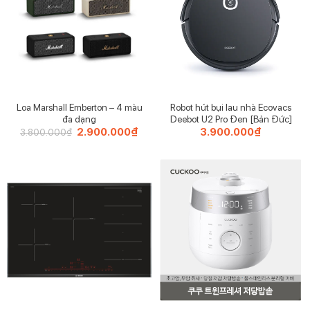
các chế độ massage và kích thích da, giúp tăng cường
tuần hoàn máu và sự thư giãn cho da.
Loa Marshall Emberton – 4 màu
Robot hút bụi lau nhà Ecovacs
đa dạng
Deebot U2 Pro Đen [Bản Đức]
Giá
2.900.000
₫
Giá
3.900.000
₫
3.800.000
₫
gốc
hiện
là:
tại
3.800.000₫.
là:
2.900.000₫.