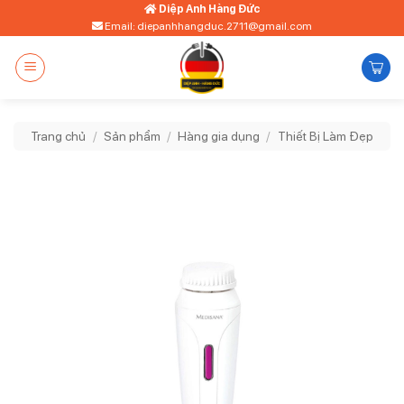
Bỏ
Diệp Anh Hàng Đức
Email: diepanhhangduc.2711@gmail.com
qua
nội
dung
Trang chủ
/
Sản phẩm
/
Hàng gia dụng
/
Thiết Bị Làm Đẹp