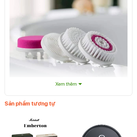
Xem thêm
Giới thiệu về sản phẩm
Sản phẩm tương tự
Máy Rửa Mặt Medisana FB 885 có các chức năng và tính
năng đa dạng để đáp ứng các nhu cầu làm sạch da khác
nhau. Nó được trang bị với các đầu chổi mềm mại và nhẹ
nhàng, giúp loại bỏ bụi bẩn, tạp chất và tế bào chết trên
da một cách nhẹ nhàng. Đồng thời, máy cũng cung cấp