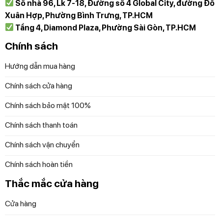
Số nhà 96, Lk 7-18, Đường số 4 Global City, đường Đỗ
quả.
Xuân Hợp, Phường Bình Trưng, TP.HCM
– Máy hút mùi âm tủ Bosch được trang bị tính năng tiết
Tầng 4, Diamond Plaza, Phường Sài Gòn, TP.HCM
kiệm điện, giúp giảm tiêu thụ năng lượng trong quá trình
Chính sách
hoạt động.
Hướng dẫn mua hàng
Chính sách cửa hàng
Chính sách bảo mật 100%
Chính sách thanh toán
Chính sách vận chuyển
Chính sách hoàn tiền
Thắc mắc cửa hàng
Cửa hàng
Lưu ý sử dụng, vệ sinh lưới lọc, bộ lọc than hoạt