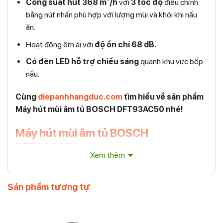
Công suất hút 368 m³/h
với
3 tốc độ
điều chỉnh
bằng nút nhấn phù hợp với lượng mùi và khói khi nấu
ăn.
Hoạt động êm ái với
độ ồn chỉ 68 dB.
Có đèn LED hỗ trợ chiếu sáng
quanh khu vực bếp
nấu.
Cùng
diepanhhangduc.com
tìm hiểu về sản phẩm
Máy hút mùi âm tủ BOSCH DFT93AC50 nhé!
Máy hút mùi âm tủ BOSCH
DFT93AC50
Xem thêm
Sản phẩm tương tự
Máy hút mùi âm tủ BOSCH DFT93AC50