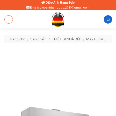
Bỏ
Diệp Anh Hàng Đức
Email: diepanhhangduc.2711@gmail.com
qua
nội
dung
Trang chủ
/
Sản phẩm
/
THIẾT BỊ NHÀ BẾP
/
Máy Hút Mùi