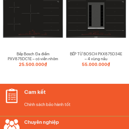
chế độ hút
– Máy hút mùi âm tủ có công suất tối đa 368 m³/h với 3
tốc độ hút dễ dàng điều chỉnh bằng nút nhấn giúp khử
sạch mọi mùi khó chịu, các chất độc hại,…
– Động cơ vận hành êm ái, độ ồn 68 dB tương đương như
âm thanh trong văn phòng ồn ào, siêu thị, tiếng ồn ngoài
đường.
Bếp Bosch Đa điểm
BẾP TỪ BOSCH PXX875D34E
PXV875DC1E – có viền nhôm
– 4 vùng nấu
25.500.000
₫
55.000.000
₫
– Máy hút mùi Bosch hút đẩy trực tiếp bằng ống thoát khí
có đường kính 12 cm, xử lý được lượng khói lớn.
Lưu ý: Hãng khuyến khích sử dụng chế độ hút đẩy
Cam kết
trực tiếp bằng đường ống thoát khí để tối đa hiệu
quả hút mùi.
Chính sách bảo hành tốt
Chuyên nghiệp