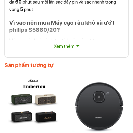
đa
60
phút sau mỗi lần sạc đầy pin và sạc nhanh trong
vòng
5
phút.
Vì sao nên mua Máy cạo râu khô và ướt
philips S5880/20?
Máy cạo râu khô có những tính năng ấn tượng sau, bạn có
Xem thêm
thể chọn mua hàng để cạo râu dễ dàng qua vài bước:
– Số lần cạo lên đến 90.000/phút:
Hiệu suất cao
Sản phẩm tương tự
90.000 lần cạo mỗi phút, cạo nhanh chóng và dễ dàng
hơn.