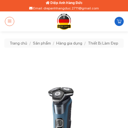
Bỏ
Diệp Anh Hàng Đức
Email: diepanhhangduc.2711@gmail.com
qua
nội
dung
Trang chủ
/
Sản phẩm
/
Hàng gia dụng
/
Thiết Bị Làm Đẹp