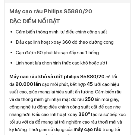
Máy cạo râu Philips S5880/20
ĐẶC ĐIỂM NỔI BẬT
Cảm biến thông minh, tự điều chỉnh công suất
Đầu cạo linh hoạt xoay 360 độ theo đường cong
Cạo được 60 phút khi sạc đầy sau 1 tiếng
Linh hoạt lựa chọn hình thức cạo khô hoặc ướt
Máy cạo râu khô và ướt philips S5880/20
có tối
đa
90.000 lần
cạo mỗi phút, kết hợp
45
lưỡi cạo hiệu
suất cao, giúp mang lại hiệu suất ấn tượng. Cảm biến râu
và da thông minh ghi nhận mật độ râu
250
lần mỗi giây,
công nghệ tự động điều chỉnh công suất cắt để cạo nhẹ
nhàng hơn. Đầu cạo linh hoạt xoay
360°
tạo ra sự tiếp xúc
tối ưu với da để mang lại trải nghiệm cạo râu thoải mái và
kỹ lưỡng. Thời gian sử dụng của
máy cạo râu
trong tối