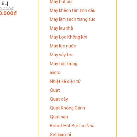
Máy hút bụi
 nút chạm,
1.8L]
0.000
₫
Máy khếch tán tinh dầu
0.000
₫
Giá
hiện
Máy làm sạch trang sức
tại
.000₫.
là:
Máy lau nhà
1.350.000₫.
Máy Lọc Không Khí
Máy lọc nước
Máy sấy tóc
Máy tiệt trùng
micro
Nhiệt kế điện tử
Quạt
Quat cây
Quạt Không Cánh
Quạt sàn
Robot Hút Bụi Lau Nhà
Set kim chỉ