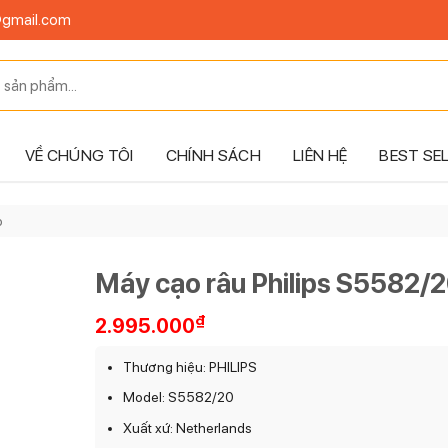
@gmail.com
VỀ CHÚNG TÔI
CHÍNH SÁCH
LIÊN HỆ
BEST SE
p
Máy cạo râu Philips S5582/
₫
2.995.000
Thương hiệu: PHILIPS
Model: S5582/20
Xuất xứ: Netherlands