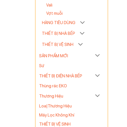
Vali
Vợt muỗi
HÀNG TIÊU DÙNG
ất với
THIẾT BỊ NHÀ BẾP
THIẾT BỊ VỆ SINH
SẢN PHẨM MỚI
Sứ
THIẾT BỊ ĐIỆN NHÀ BẾP
Thùng rác EKO
Thương Hiệu
Loa|Thương Hiệu
Máy Lọc Không Khí
THIẾT BỊ VỆ SINH