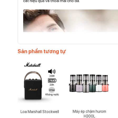
cắt hiệu quả và thoải mái cho da.
Sản phẩm tương tự
Máy ép chậm hurom
Loa Marshall Stockwell
Chọn chế độ cạo khô hoặc cạo ướt
H300L