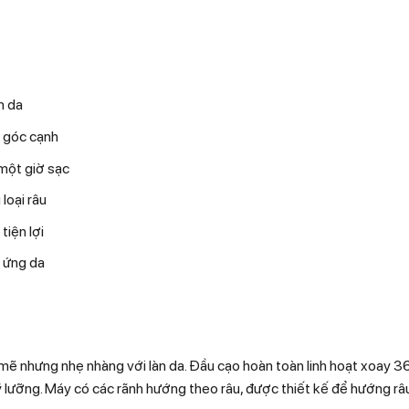
n da
i góc cạnh
một giờ sạc
loại râu
tiện lợi
h ứng da
ẽ nhưng nhẹ nhàng với làn da. Đầu cạo hoàn toàn linh hoạt xoay 3
lưỡng. Máy có các rãnh hướng theo râu, được thiết kế để hướng râu 