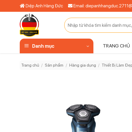
Bỏ
Diệp Anh Hàng Đức
Email: diepanhhangduc.2711
qua
nội
Tìm
dung
kiếm:
TRANG CHỦ
Danh mục
Trang chủ
/
Sản phẩm
/
Hàng gia dụng
/
Thiết Bị Làm Đẹ