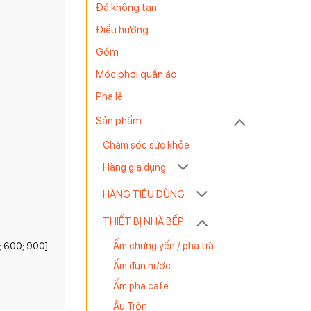
Đá không tan
Điều hướng
Gốm
Móc phơi quần áo
Pha lê
Sản phẩm
Chăm sóc sức khỏe
Hàng gia dụng
HÀNG TIÊU DÙNG
THIẾT BỊ NHÀ BẾP
Ấm chưng yến / pha trà
0; 600; 900]
Ấm đun nước
Ấm pha cafe
Âu Trộn