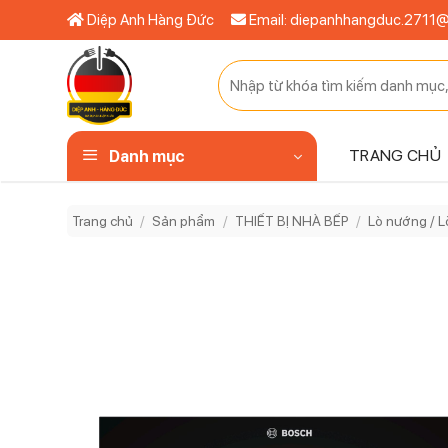
Bỏ
Diệp Anh Hàng Đức
Email: diepanhhangduc.2711
qua
nội
Tìm
dung
kiếm:
TRANG CHỦ
Danh mục
Trang chủ
/
Sản phẩm
/
THIẾT BỊ NHÀ BẾP
/
Lò nướng / L