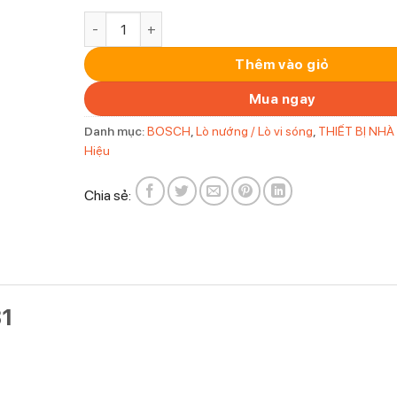
LÒ VI SÓNG BOSCH BFL634GB1 số lượng
Thêm vào giỏ
Mua ngay
Danh mục:
BOSCH
,
Lò nướng / Lò vi sóng
,
THIẾT BỊ NHÀ
Hiệu
Chia sẻ:
1