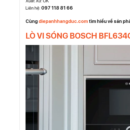
Xuất Xứ: UK
Liên hệ:
097 118 81 66
Cùng
diepanhhangduc.com
tìm hiểu về sản 
LÒ VI SÓNG BOSCH BFL634GB