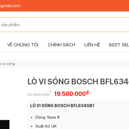
@gmail.com
VỀ CHÚNG TÔI
CHÍNH SÁCH
LIÊN HỆ
BEST SE
ò vi sóng
LÒ VI SÓNG BOSCH BFL63
Giá
Giá
₫
₫
19.500.000
20.500.000
gốc
hiện
là:
tại
LÒ VI SÓNG BOSCH BFL634GB1
20.500.000₫.
là:
19.500.000₫.
Dòng: Serie 8
Xuất Xứ: UK