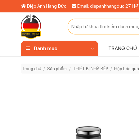
Bỏ
Diệp Anh Hàng Đức
Email: diepanhhangduc.2711
qua
nội
Tìm
dung
kiếm:
TRANG CHỦ
Danh mục
Trang chủ
/
Sản phẩm
/
THIẾT BỊ NHÀ BẾP
/
Hộp bảo qu