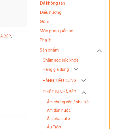
Đá không tan
Điều hướng
Gốm
Móc phơi quần áo
HÀ BẾP
,
Pha lê
Sản phẩm
Chăm sóc sức khỏe
Hàng gia dụng
HÀNG TIÊU DÙNG
THIẾT BỊ NHÀ BẾP
Ấm chưng yến / pha trà
Ấm đun nước
Ấm pha cafe
Âu Trộn