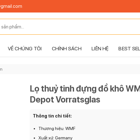
@gmail.com
VỀ CHÚNG TÔI
CHÍNH SÁCH
LIÊN HỆ
BEST SE
ản
Lọ thuỷ tinh đựng đồ khô W
Depot Vorratsglas
Thông tin chi tiết:
Thương hiệu: WMF
Xuất xứ: Germany