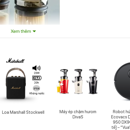
Xem thêm
Máy ép chậm hurom
Robot hút
Loa Marshall Stockwell
DivaS
Ecovacs 
950 DX9
tế] – “Vu