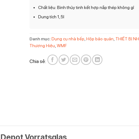
Chất liệu: Bình thủy tinh kết hợp nắp thép không gỉ
Dung tích 1,5l
Danh mục:
Dụng cụ nhà bếp
,
Hộp bảo quản
,
THIẾT BỊ N
Thương Hiệu
,
WMF
Chia sẻ:
 Depot Vorratsglas