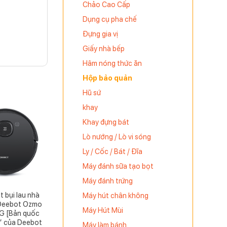
Chảo Cao Cấp
Dụng cụ pha chế
Đựng gia vị
Giấy nhà bếp
Hâm nóng thức ăn
Hộp bảo quản
Hũ sứ
khay
Khay đựng bát
Lò nướng / Lò vi sóng
Ly / Cốc / Bát / Đĩa
Máy đánh sữa tạo bọt
Máy đánh trứng
 bụi lau nhà
Máy hút chân không
Deebot Ozmo
Máy Hút Mùi
G [Bản quốc
a” của Deebot
Máy làm bánh