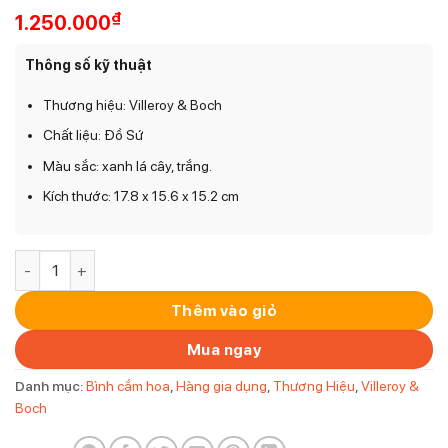
₫
1.250.000
Thông số kỹ thuật
Thương hiệu: Villeroy & Boch
Chất liệu: Đồ Sứ
Màu sắc: xanh lá cây, trắng.
Kích thước: ‎17.8 x 15.6 x 15.2 cm
Lọ Hoa Colourful Spring Kleine Vase Villeroy & Boch số lượng
Thêm vào giỏ
Mua ngay
Danh mục:
Bình cắm hoa
,
Hàng gia dụng
,
Thương Hiệu
,
Villeroy &
Boch