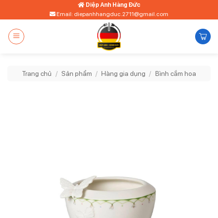
Bỏ
Diệp Anh Hàng Đức
Email: diepanhhangduc.2711@gmail.com
qua
nội
dung
Trang chủ
/
Sản phẩm
/
Hàng gia dụng
/
Bình cắm hoa