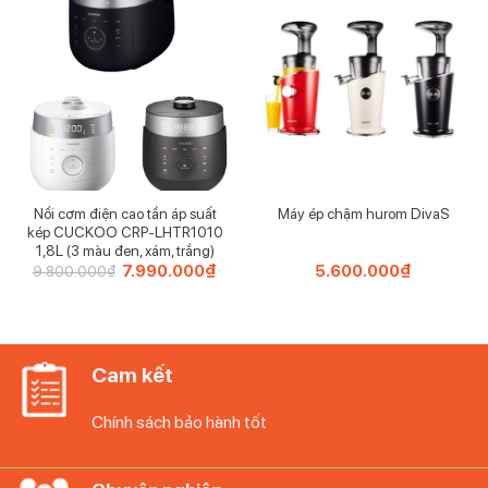
Nồi cơm điện cao tần áp suất
Máy ép chậm hurom DivaS
kép CUCKOO CRP-LHTR1010
1,8L (3 màu đen, xám, trắng)
Giá
7.990.000
₫
Giá
5.600.000
₫
9.800.000
₫
gốc
hiện
là:
tại
9.800.000₫.
là:
7.990.000₫.
Cam kết
Chính sách bảo hành tốt