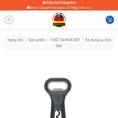
Bỏ
Diệp Anh Hàng Đức
Email: diepanhhangduc.2711@gmail.com
qua
nội
dung
Trang chủ
/
Sản phẩm
/
THIẾT BỊ NHÀ BẾP
/
Bộ dụng cụ nhà
bếp