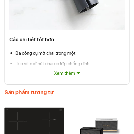
Các chi tiết tốt hơn
Ba công cụ mở chai trong một
Tua vít mở nút chai có lớp chống dính
Xem thêm
Dao cắt giấy bạc tích hợp
Dụng cụ mở nắp chai bằng kim loại
Sản phẩm tương tự
Thiết kế nhỏ gọn, tiết kiệm không gian
Cân nặng: 983 gram