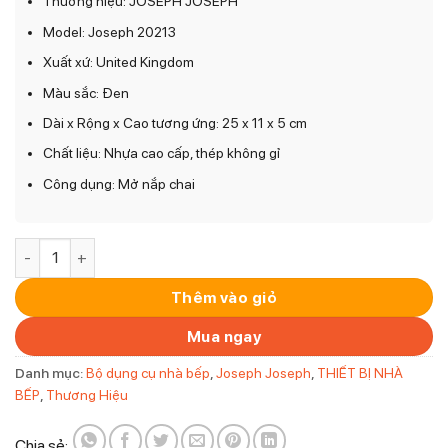
Thương hiệu: JOSEPH JOSEPH
Model: Joseph 20213
Xuất xứ: United Kingdom
Màu sắc: Đen
Dài x Rộng x Cao tương ứng: 25 x 11 x 5 cm
Chất liệu: Nhựa cao cấp, thép không gỉ
Công dụng: Mở nắp chai
Dụng cụ mở rượu đa năng Joseph Joseph Duo 20213 (màu đe
Thêm vào giỏ
Mua ngay
Danh mục:
Bộ dụng cụ nhà bếp
,
Joseph Joseph
,
THIẾT BỊ NHÀ
BẾP
,
Thương Hiệu
Chia sẻ: