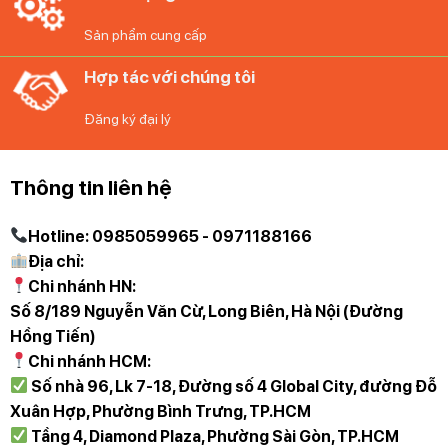
nghiệm và nhân viên hỗ trợ thông tin tốt nhất.
Sản phẩm cung cấp
Diệp Anh – Hàng Đức tự hào mang đến các bạn
Hợp tác với chúng tôi
những sản phẩm gia dụng chính hãng, độc quyền
và mới nhất với những cam kết 100% chất lượng!
Đăng ký đại lý
Thông tin liên hệ
Hotline: 0985059965 - 0971188166
Địa chỉ:
Chi nhánh HN:
Số 8/189 Nguyễn Văn Cừ, Long Biên, Hà Nội (Đường
Hồng Tiến)
Chi nhánh HCM:
Số nhà 96, Lk 7-18, Đường số 4 Global City, đường Đỗ
Xuân Hợp, Phường Bình Trưng, TP.HCM
Tầng 4, Diamond Plaza, Phường Sài Gòn, TP.HCM