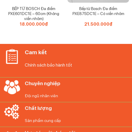
BẾP TỪ BOSCH Đa điểm
Bếp từ Bosch Đa điểm
PXE601DC1E – 60cm (Không
PXE875DC1E – Có viền nhôm
viền nhôm)
18.000.000
₫
21.500.000
₫
Cam kết
Chính sách bảo hành tốt
Chuyên nghiệp
Đội ngũ nhân viên
Chất lượng
Sản phẩm cung cấp