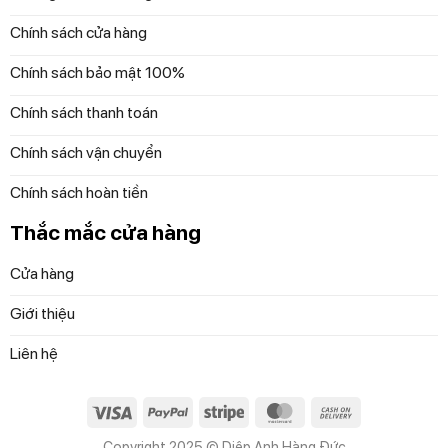
cách bàn ăn khác nhau, phù hợp với mọi không gian, từ
Chính sách cửa hàng
những bữa ăn gia đình ấm cúng đến những bữa tiệc sang
trọng.
Chính sách bảo mật 100%
Chính sách thanh toán
Chính sách vận chuyển
Chính sách hoàn tiền
Thắc mắc cửa hàng
Cửa hàng
Giới thiệu
Liên hệ
Visa
PayPal
Stripe
MasterCard
Cash
On
Copyright 2025 © Diệp Anh Hàng Đức