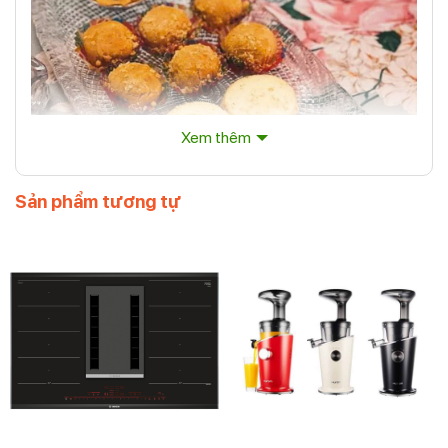
Xem thêm
Sản phẩm tương tự
ĐĨA IVV DIAMANTE VASSOIO OVAL TRẮNG 43x16cm
Kiểu dáng oval thanh lịch, mềm mại, mang đến cảm giác