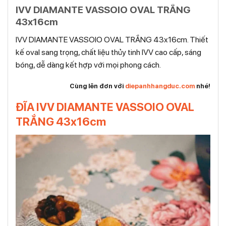
IVV DIAMANTE VASSOIO OVAL TRẮNG
43x16cm
IVV DIAMANTE VASSOIO OVAL TRẮNG 43x16cm. Thiết
kế oval sang trọng, chất liệu thủy tinh IVV cao cấp, sáng
bóng, dễ dàng kết hợp với mọi phong cách.
Cùng lên đơn với
diepanhhangduc.com
nhé!
ĐĨA IVV DIAMANTE VASSOIO OVAL
TRẮNG 43x16cm