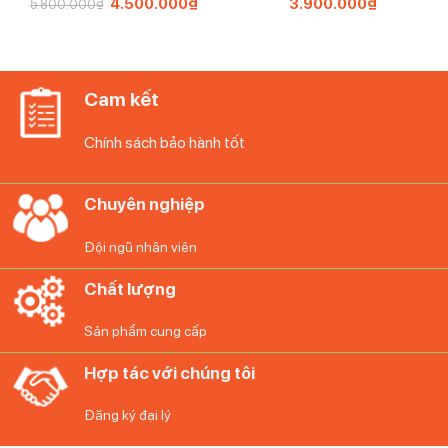
Giá
4.500.000
₫
Giá
3.900.000
₫
5.800.000
₫
gốc
hiện
là:
tại
5.800.000₫.
là:
4.500.000₫.
Cam kết
Chính sách bảo hành tốt
Chuyên nghiệp
Đội ngũ nhân viên
Chất lượng
Sản phẩm cung cấp
Hợp tác với chúng tôi
Đăng ký đại lý