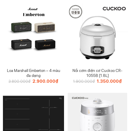
7.600.000₫.
là:
6.60
Loa Marshall Emberton – 4 màu
Nồi cơm điện cơ Cuckoo CR-
đa dạng
1055B [1.8L]
Giá
2.900.000
₫
Giá
Giá
1.350.000
₫
Giá
3.800.000
₫
1.900.000
₫
gốc
hiện
gốc
hiện
là:
tại
là:
tại
3.800.000₫.
là:
1.900.000₫.
là:
2.900.000₫.
1.35