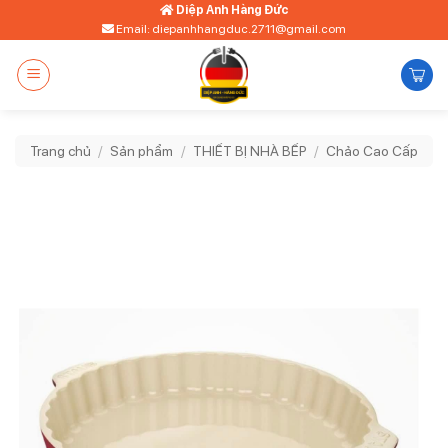
Bỏ
Diệp Anh Hàng Đức
Email: diepanhhangduc.2711@gmail.com
qua
nội
dung
Trang chủ
/
Sản phẩm
/
THIẾT BỊ NHÀ BẾP
/
Chảo Cao Cấp