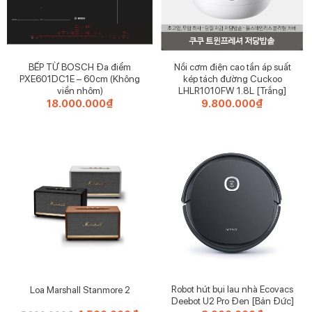
BẾP TỪ BOSCH Đa điểm
Nồi cơm điện cao tần áp suất
PXE601DC1E – 60cm (Không
kép tách đường Cuckoo
viền nhôm)
LHLR1010FW 1.8L [Trắng]
18.000.000
₫
9.800.000
₫
Robot hút bụi lau nhà Ecovacs
Loa Marshall Stanmore 2
Deebot U2 Pro Đen [Bản Đức]