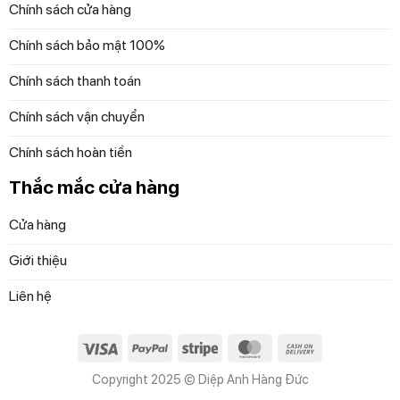
tráng miệng không bị khô. Chất liệu pha lê bền bỉ và an
Chính sách cửa hàng
toàn với máy rửa bát, giúp giữ cho chân bồng luôn sáng
Chính sách bảo mật 100%
bóng như mới.
Chính sách thanh toán
Chất lượng bền bỉ và dễ chăm sóc
Chính sách vận chuyển
Chân bồng nổi bật với sự hòa quyện giữa vẻ tinh tế và độ
Chính sách hoàn tiền
sang trọng. Thiết kế hoạ tiết cắt tinh xảo tạo nên chi tiết
lấp lánh, phản quang ánh sáng, làm tăng thêm vẻ đẹp của
Thắc mắc cửa hàng
bức tượng. Chân bồng pha lê Tulip nằm trong bộ sưu tập
Cửa hàng
Tulip nổi bật bởi đường viền tròn, kết hợp với các hoạ tiết
độc đáo tạo nên vẻ đẹp trang nhã và tinh tế. Đặc biệt,
Giới thiệu
chân đế được chăm chút kỹ lưỡng, làm nổi bật sự khác
biệt và tạo điểm nhấn cho sản phẩm.
Liên hệ
Chân bồng pha lê này không chỉ ghi điểm với vẻ đẹp, mà
Visa
PayPal
Stripe
MasterCard
Cash
còn với độ bền cao và khả năng chăm sóc dễ dàng. Với
On
chất liệu pha lê chất lượng cao, sản phẩm giữ vẻ đẹp và
Copyright 2025 © Diệp Anh Hàng Đức
Delivery
chất lượng qua nhiều năm sử dụng, làm cho nó trở thành