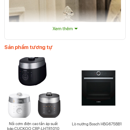
Xem thêm
Sản phẩm tương tự
Chân bồng pha lê có nắp Bohemia Tulip 32 cm
Tại sao bạn nên sở hữu chân bồng pha lê có nắp
Nồi cơm điện cao tần áp suất
Lò nướng Bosch HBG675BB1
Bohemia Tulip 32 cm?
kép CUCKOO CRP-LHTR1010