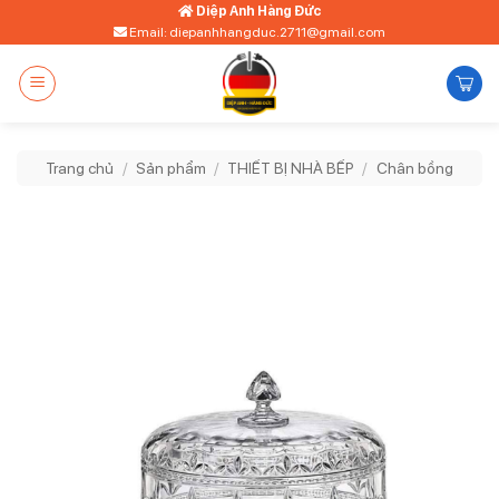
Bỏ
Diệp Anh Hàng Đức
Email: diepanhhangduc.2711@gmail.com
qua
nội
dung
Trang chủ
/
Sản phẩm
/
THIẾT BỊ NHÀ BẾP
/
Chân bồng