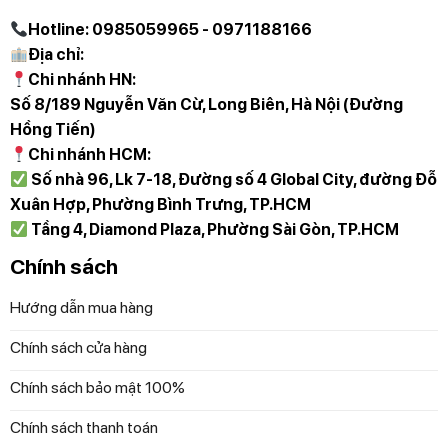
Hotline: 0985059965 - 0971188166
Địa chỉ:
Chi nhánh HN:
Bề mặt sản phẩm được làm sáng bóng, giúp cho việc lau
Số 8/189 Nguyễn Văn Cừ, Long Biên, Hà Nội (Đường
chùi trở nên dễ dàng hơn bao giờ hết
Hồng Tiến)
Hỏi đáp những thắc mắc của khách hàng
Chi nhánh HCM:
cùng với Germany S&T.
Số nhà 96, Lk 7-18, Đường số 4 Global City, đường Đỗ
Xuân Hợp, Phường Bình Trưng, TP.HCM
Kích thước của bộ nồi này là bao nhiêu?
Tầng 4, Diamond Plaza, Phường Sài Gòn, TP.HCM
Bộ nồi SILIT Alicante bao gồm 4 món kèm chảo với những
Chính sách
kích thước lần lượt như sau:
Quánh 16cm, 1.5L
Hướng dẫn mua hàng
Nồi 20 cm, 3.9L
Chính sách cửa hàng
Nồi 24 cm, 5.6L
Chính sách bảo mật 100%
Chảo 28 cm
Chính sách thanh toán
Có thể vệ sinh Set nồi này bằng máy rửa bát