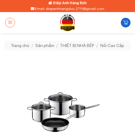
Bỏ
Diệp Anh Hàng Đức
Email: diepanhhangduc.2711@gmail.com
qua
nội
dung
Trang chủ
/
Sản phẩm
/
THIẾT BỊ NHÀ BẾP
/
Nồi Cao Cấp