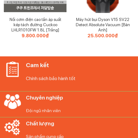
————————-
Nồi cơm điện cao tần áp suất
Máy hút bụi Dyson V15 SV22
kép tách đường Cuckoo
Detect Absolute Vacuum [Bản
LHLR1010FW 1.8L [Trắng]
Anh]
9.800.000
₫
25.500.000
₫
Cam kết
Chính sách bảo hành tốt
Chuyên nghiệp
Đội ngũ nhân viên
Chất lượng
Bộ đồ ăn 12 món Mikasa Jardin Midnight
– Kích thước: gói: 27,7 x 27,7 x 24 cm
Sản phẩm cung cấp