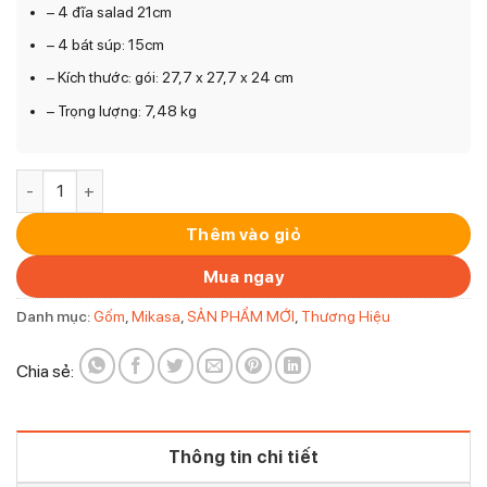
– 4 đĩa salad 21cm
– 4 bát súp: 15cm
– Kích thước: gói: 27,7 x 27,7 x 24 cm
– Trọng lượng: 7,48 kg
Bộ đồ ăn 12 món Mikasa Jardin Midnight số lượng
Thêm vào giỏ
Mua ngay
Danh mục:
Gốm
,
Mikasa
,
SẢN PHẨM MỚI
,
Thương Hiệu
Chia sẻ:
Thông tin chi tiết