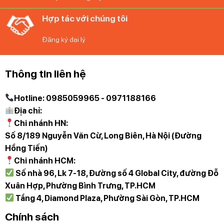
– Trọng lượng: 7,48 kg
Hợp tác với chúng tôi
—————————
Đăng ký đại lý
Thông tin liên hệ
Hotline: 0985059965 - 0971188166
Địa chỉ:
Chi nhánh HN:
Số 8/189 Nguyễn Văn Cừ, Long Biên, Hà Nội (Đường
Hồng Tiến)
Chi nhánh HCM:
Số nhà 96, Lk 7-18, Đường số 4 Global City, đường Đỗ
Xuân Hợp, Phường Bình Trưng, TP.HCM
Tầng 4, Diamond Plaza, Phường Sài Gòn, TP.HCM
Chính sách