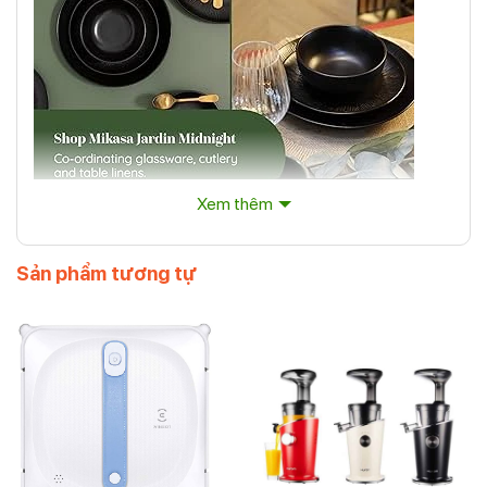
Xem thêm
Bộ đồ ăn 12 món Mikasa Jardin Midnight
Sản phẩm tương tự
BỘ ĐỒ ĂN DÀI LÂU: được làm từ đồ đá chắc chắn được
chế tạo để tồn tại lâu dài và đồng hành cùng bạn trong
nhiều bữa ăn ngoài trời dưới ánh nắng mặt trời. Được hoàn
thiện với các đường kết cấu và tráng men để tạo ra một
lớp hoàn thiện độc đáo DỄ DÀNG SẠCH: Máy rửa chén an
toàn để dễ dàng vệ sinh, chỉ cần đảm bảo rằng bạn rửa
sạch trước khi sử dụng lần đầu Chi tiết: Đĩa ăn 27cm, đĩa