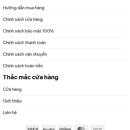
Hướng dẫn mua hàng
Chính sách cửa hàng
Chính sách bảo mật 100%
Chính sách thanh toán
Chính sách vận chuyển
Để đặt mua sản phẩm, Quý khách đặt hàng qua
Chính sách hoàn tiền
website hoặc liên hệ:
Thắc mắc cửa hàng
Trực tiếp qua Hotline 097 118 81 66 để được trải
nghiệm và nhân viên hỗ trợ thông tin tốt nhất.
Cửa hàng
Diệp Anh – Hàng Đức
tự hào mang đến các bạn
Giới thiệu
những sản phẩm gia dụng chính hãng, độc quyền
Liên hệ
và mới nhất với những cam kết 100% chất lượng
Visa
PayPal
Stripe
MasterCard
Cash