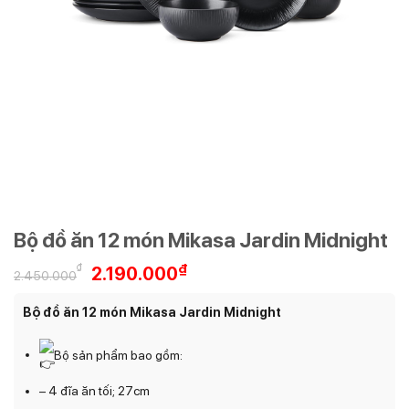
Bộ đồ ăn 12 món Mikasa Jardin Midnight
Giá
Giá
₫
₫
2.190.000
2.450.000
gốc
hiện
là:
tại
Bộ đồ ăn 12 món Mikasa Jardin Midnight
2.450.000₫.
là:
2.190.000₫.
Bộ sản phẩm bao gồm:
– 4 đĩa ăn tối; 27cm