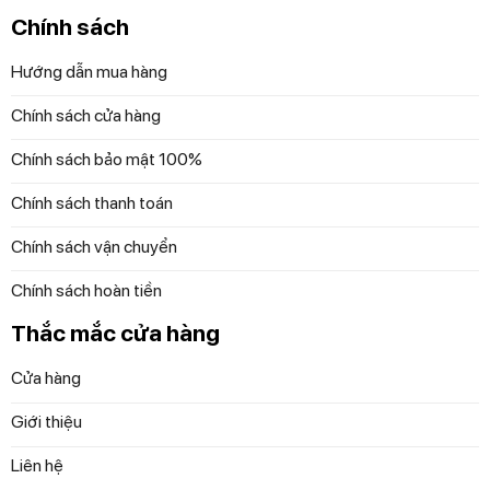
Chính sách
Hướng dẫn mua hàng
Chính sách cửa hàng
Thiết kế đơn giản nhưng không kém phần tinh tế cùng với
Chính sách bảo mật 100%
chất liệu thủy tinh cao cấp giúp Bộ 2 Đĩa Vuông
Nachtmann 101045 trở thành một món đồ trang trí và sử
Chính sách thanh toán
dụng hàng ngày tuyệt vời cho bàn ăn của bạn. Bộ 2 Đĩa
Vuông Nachtmann 101045 không chỉ là một vật dụng hữu
Chính sách vận chuyển
ích trong việc dùng bữa mà còn là món trang trí đẹp mắt
Chính sách hoàn tiền
cho không gian bếp và bàn ăn.
Thắc mắc cửa hàng
Bộ 2 Đĩa Vuông Nachtmann 101045 Square Platte
Quadratisch 21cm
Cửa hàng
Giới thiệu
Trọng lượng: 1,4 kg
Thương hiệu: NACHTMANN
Liên hệ