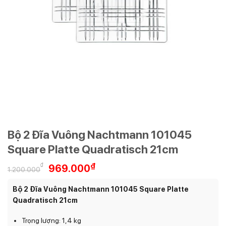
Bộ 2 Đĩa Vuông Nachtmann 101045
Square Platte Quadratisch 21cm
Giá
Giá
₫
₫
969.000
1.200.000
gốc
hiện
là:
tại
Bộ 2 Đĩa Vuông Nachtmann 101045 Square Platte
1.200.000₫.
là:
Quadratisch 21cm
969.000₫.
Trọng lượng: 1,4 kg