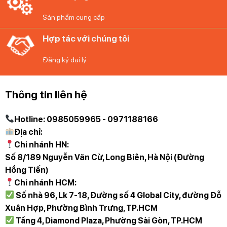
tráng miệng hay các món trái cây, giúp tạo điểm nhấn
Sản phẩm cung cấp
trang trí bàn ăn và làm cho bữa ăn trở nên đẳng cấp hơn.
Sự đa năng của đĩa vuông Nachtmann Square 101045
Hợp tác với chúng tôi
cho phép bạn sáng tạo trong việc bày trí bàn ăn và thể
hiện tinh thần sáng tạo của mình.
Đăng ký đại lý
Thông tin liên hệ
Hotline: 0985059965 - 0971188166
Địa chỉ:
Chi nhánh HN:
Số 8/189 Nguyễn Văn Cừ, Long Biên, Hà Nội (Đường
Hồng Tiến)
Chi nhánh HCM:
Số nhà 96, Lk 7-18, Đường số 4 Global City, đường Đỗ
Xuân Hợp, Phường Bình Trưng, TP.HCM
Tầng 4, Diamond Plaza, Phường Sài Gòn, TP.HCM