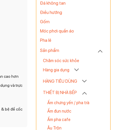
Đá không tan
Điều hướng
Gốm
Móc phơi quần áo
Pha lê
Sản phẩm
Chăm sóc sức khỏe
Hàng gia dụng
àn cao hơn
HÀNG TIÊU DÙNG
 dụng và trực
THIẾT BỊ NHÀ BẾP
Ấm chưng yến / pha trà
 & bệ để cốc
Ấm đun nước
Ấm pha cafe
Âu Trộn