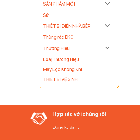
SẢN PHẨM MỚI
Sứ
THIẾT BỊ ĐIỆN NHÀ BẾP
Thùng rác EKO
Thương Hiệu
 này cho
c cà phê.
Loa|Thương Hiệu
Máy Lọc Không Khí
trẻ em
THIẾT BỊ VỆ SINH
ích lên
Hợp tác với chúng tôi
c tích hợp
Đăng ký đại lý
 đầu sử