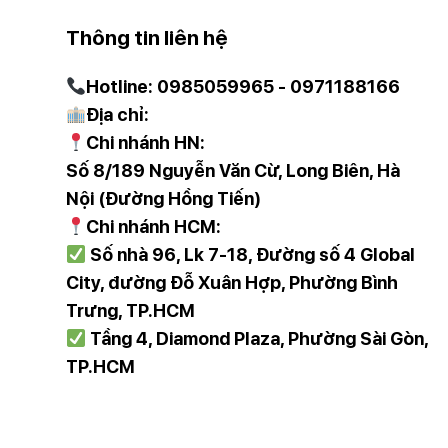
✓ Bình được tích hợp nhắc nhở tẩy cặn và vệ sinh, bộ
Thông tin liên hệ
nhỏ.
Hotline: 0985059965 - 0971188166
Địa chỉ:
Chi nhánh HN:
Số 8/189 Nguyễn Văn Cừ, Long Biên, Hà
Nội (Đường Hồng Tiến)
Chi nhánh HCM:
Số nhà 96, Lk 7-18, Đường số 4 Global
City, đường Đỗ Xuân Hợp, Phường Bình
Trưng, TP.HCM
Tầng 4, Diamond Plaza, Phường Sài Gòn,
TP.HCM
Bình thuỷ điện CASO HW1660 