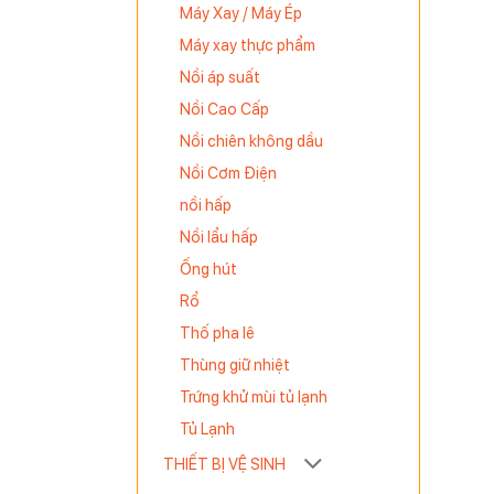
oàn trong
Máy Xay / Máy Ép
 tạo nên vẻ
Máy xay thực phẩm
.
Nồi áp suất
Nồi Cao Cấp
Nồi chiên không dầu
Nồi Cơm Điện
nồi hấp
Nồi lẩu hấp
Ống hút
Rổ
Thố pha lê
Thùng giữ nhiệt
Trứng khử mùi tủ lạnh
Tủ Lạnh
THIẾT BỊ VỆ SINH