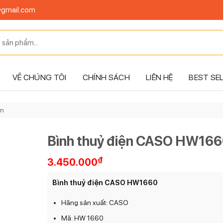
@gmail.com
VỀ CHÚNG TÔI
CHÍNH SÁCH
LIÊN HỆ
BEST SE
ện
Bình thuỷ điện CASO HW16
₫
3.450.000
Bình thuỷ điện CASO HW1660
Hãng sản xuất: CASO
Mã: HW 1660