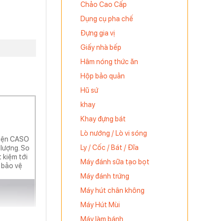
Chảo Cao Cấp
Dụng cụ pha chế
Đựng gia vị
Giấy nhà bếp
Hâm nóng thức ăn
Hộp bảo quản
Hũ sứ
khay
Khay đựng bát
Lò nướng / Lò vi sóng
điện CASO
Ly / Cốc / Bát / Đĩa
 lượng. So
t kiệm tới
Máy đánh sữa tạo bọt
 bảo vệ
Máy đánh trứng
Máy hút chân không
Máy Hút Mùi
Máy làm bánh