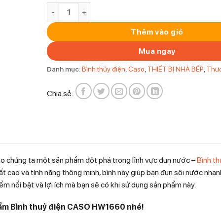
Bình thuỷ điện CASO HW1660 số lượng
Thêm vào giỏ
Mua ngay
Danh mục:
Bình thủy điện
,
Caso
,
THIẾT BỊ NHÀ BẾP
,
Thư
Chia sẻ:
 chúng ta một sản phẩm đột phá trong lĩnh vực đun nước –
Bình th
uất cao và tính năng thông minh, bình này giúp bạn đun sôi nước nha
iểm nổi bật và lợi ích mà bạn sẽ có khi sử dụng sản phẩm này.
hẩm Bình thuỷ điện CASO HW1660 nhé!