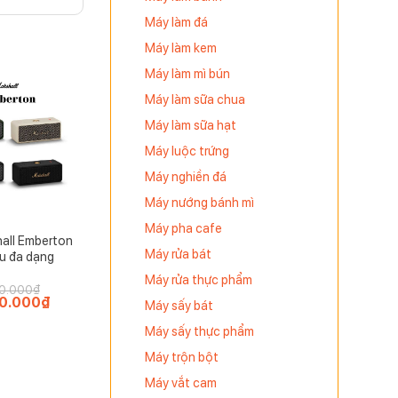
Máy làm đá
Máy làm kem
Máy làm mì bún
Máy làm sữa chua
Máy làm sữa hạt
Máy luộc trứng
Máy nghiền đá
Máy nướng bánh mì
Máy pha cafe
all Emberton
Máy rửa bát
u đa dạng
Máy rửa thực phẩm
0.000
₫
0.000
₫
Giá
Máy sấy bát
hiện
tại
Máy sấy thực phẩm
.000₫.
là:
2.900.000₫.
Máy trộn bột
Máy vắt cam
 chất liệu