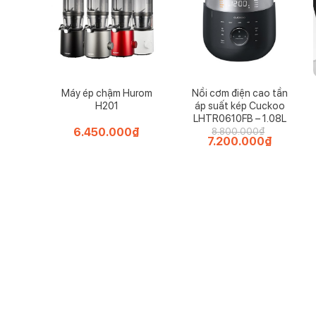
Máy ép chậm Hurom
Nồi cơm điện cao tần
H201
áp suất kép Cuckoo
LHTR0610FB – 1.08L
6.450.000
₫
8.800.000
₫
Giá
7.200.000
₫
Giá
gốc
hiện
là:
tại
8.800.000₫.
là:
7.200.000