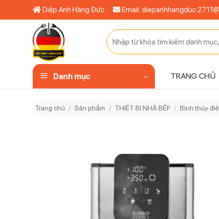
Bỏ
Diệp Anh Hàng Đức
Email: diepanhhangduc.2711
qua
nội
Tìm
dung
kiếm:
TRANG CHỦ
Danh mục
Trang chủ
/
Sản phẩm
/
THIẾT BỊ NHÀ BẾP
/
Bình thủy đi