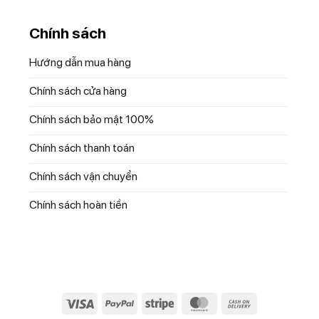
 lọc nước đảm bảo độ chất lượng nước cho người sử dụng, có chân 
Chính sách
Hướng dẫn mua hàng
Chính sách cửa hàng
Chính sách bảo mật 100%
Chính sách thanh toán
Chính sách vận chuyển
Chính sách hoàn tiền
nhập khẩu từ CHLB Đức tiêu chuẩn EU
Visa
PayPal
Stripe
MasterCard
Cash
On