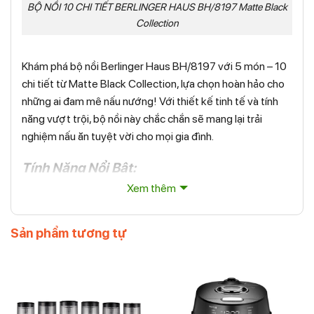
BỘ NỒI 10 CHI TIẾT BERLINGER HAUS BH/8197 Matte Black
Collection
Khám phá bộ nồi Berlinger Haus BH/8197 với 5 món – 10
chi tiết từ Matte Black Collection, lựa chọn hoàn hảo cho
những ai đam mê nấu nướng! Với thiết kế tinh tế và tính
năng vượt trội, bộ nồi này chắc chắn sẽ mang lại trải
nghiệm nấu ăn tuyệt vời cho mọi gia đình.
Tính Năng Nổi Bật:
Xem thêm
Chất Liệu Cao Cấp
: Bộ nồi được làm từ nhôm rèn với
lớp chống dính TitanPro, bền gấp 3 lần so với chảo
thông thường. Điều này không chỉ giúp nấu nướng dễ
Sản phẩm tương tự
dàng mà còn cho phép bạn chế biến những bữa ăn lành
mạnh với ít dầu mỡ hơn.
Đế Cảm Ứng Turbo
: Công nghệ này giúp nồi làm
nóng nhanh chóng, tiết kiệm thời gian chế biến. Sản