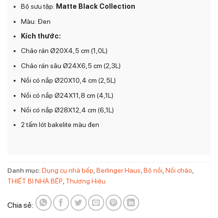
Bộ sưu tập:
Matte Black Collection
Màu: Đen
Kích thước:
Chảo rán Ø20X4,5 cm (1,0L)
Chảo rán sâu Ø24X6,5 cm (2,3L)
Nồi có nắp Ø20X10,4 cm (2,5L)
Nồi có nắp Ø24X11,8 cm (4,1L)
Nồi có nắp Ø28X12,4 cm (6,1L)
2 tấm lót bakelite màu đen
Danh mục:
Dụng cụ nhà bếp
,
Berlinger Haus
,
Bộ nồi
,
Nồi chảo
,
THIẾT BỊ NHÀ BẾP
,
Thương Hiệu
Chia sẻ: