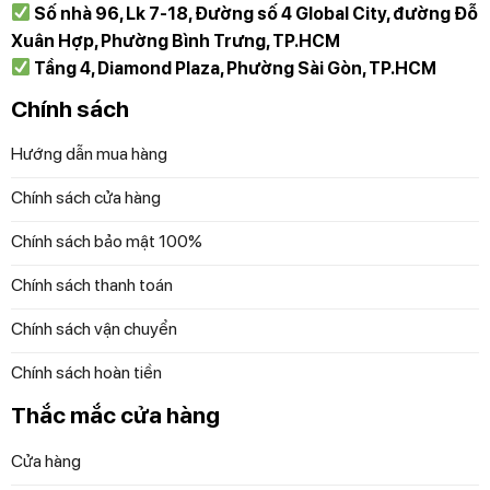
Website (Đa dạng mặt hàng chọn lựa):
Số nhà 96, Lk 7-18, Đường số 4 Global City, đường Đỗ
diepanhhangduc.com
Xuân Hợp, Phường Bình Trưng, TP.HCM
Tầng 4, Diamond Plaza, Phường Sài Gòn, TP.HCM
Fanpage:
Chính sách
https://www.facebook.com/diepanhhangducvn
Hướng dẫn mua hàng
https://www.facebook.com/diepanhgiadungduc
Chính sách cửa hàng
https://www.facebook.com/diepanhhangduc2711
Chính sách bảo mật 100%
https://www.facebook.com/diepanhhangduc.hcm
Chính sách thanh toán
#DiepAnhHangDuc
Chính sách vận chuyển
Diệp Anh – Hàng Đức
tự hào mang đến các bạn
Chính sách hoàn tiền
những sản phẩm gia dụng chính hãng, độc quyền
Thắc mắc cửa hàng
và mới nhất với những cam kết 100% chất lượng
Cửa hàng