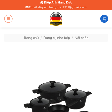
Bỏ
Diệp Anh Hàng Đức
Email: diepanhhangduc.2711@gmail.com
qua
nội
dung
Trang chủ
/
Dụng cụ nhà bếp
/
Nồi chảo