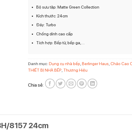
Bộ sưu tập: Matte Green Collection
Kích thước: 24cm
Đáy: Turbo
Chống dính cao cấp
Tích hợp: Bếp từ, bếp ga,…
Danh mục:
Dụng cụ nhà bếp
,
Berlinger Haus
,
Chảo Cao 
THIẾT BỊ NHÀ BẾP
,
Thương Hiệu
Chia sẻ:
 BH/8157 24cm