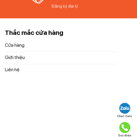
Đăng ký đại lý
 xanh lá từ
 nấu
Thắc mắc cửa hàng
Cửa hàng
gian bếp
Giới thiệu
 tạo cảm
Liên hệ
u ăn nhanh
Chat Zalo
 mà không
Gọi điện