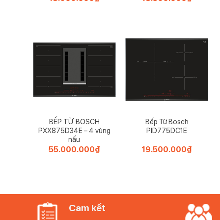
BẾP TỪ BOSCH
Bếp Từ Bosch
PXX875D34E – 4 vùng
PID775DC1E
nấu
55.000.000
₫
19.500.000
₫
Cam kết
Chảo sâu lòng 