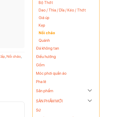
Bộ Thớt
Dao / Thìa / Dĩa / Kéo / Thớt
Giá úp
Kẹp
Nồi chảo
Quánh
Đá không tan
Điều hướng
Cấp
,
Nồi chảo
,
Gốm
Móc phơi quần áo
Pha lê
Sản phẩm
SẢN PHẨM MỚI
Sứ