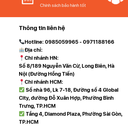
Chính sách bảo hành tốt
Khám phá sự kết hợp hoàn hảo giữa vẻ đẹp và hiệu qu
Matte Green Collection! Không chỉ thu hút bởi màu sắ
nướng, mang lại trải nghiệm tuyệt vời cho gia đình bạn
Thông tin liên hệ
Thiết Kế Tinh Tế và Sáng Tạo
Hotline: 0985059965 - 0971188166
Địa chỉ:
Chảo sâu lòng Berlinger Haus BH/8157 24cm màu xanh
Chi nhánh HN:
cảm giác tươi mới và gần gũi với thiên nhiên. Mỗi chi 
giác sang trọng và hiện đại. Đây chắc chắn sẽ là một đ
Số 8/189 Nguyễn Văn Cừ, Long Biên, Hà
Nội (Đường Hồng Tiến)
Hiệu Năng Vượt Trội
Chi nhánh HCM:
Số nhà 96, Lk 7-18, Đường số 4 Global
Tiết Kiệm Năng Lượng:
Chảo được trang bị đế cảm 
City, đường Đỗ Xuân Hợp, Phường Bình
chóng mà còn giảm thiểu chi phí điện hàng tháng, rất l
Trưng, TP.HCM
Chống Trầy Xước và Bong Tróc:
Với lớp chống dí
Tầng 4, Diamond Plaza, Phường Sài Gòn,
lo làm hỏng bề mặt. Điều này giúp giữ cho chảo luôn m
TP.HCM