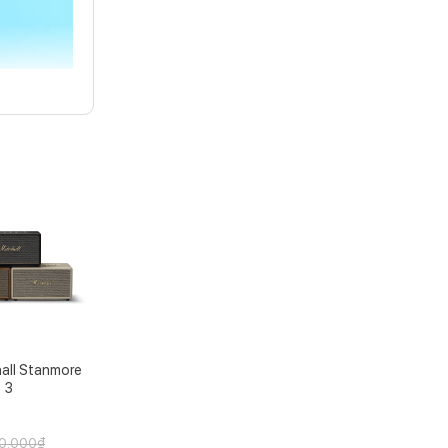
all Stanmore
3
0.000
₫