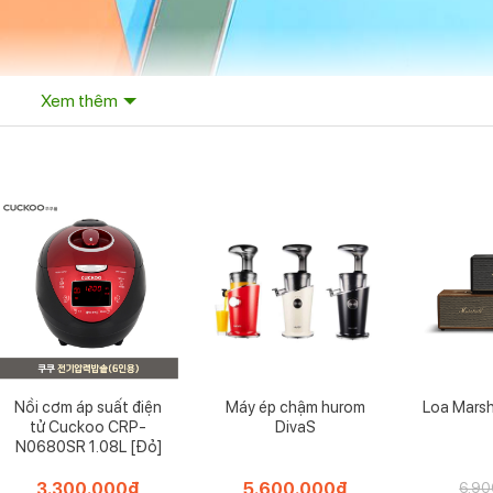
Xem thêm
Nồi cơm áp suất điện
Máy ép chậm hurom
Loa Marsh
tử Cuckoo CRP-
DivaS
N0680SR 1.08L [Đỏ]
3.300.000
₫
5.600.000
₫
6.90