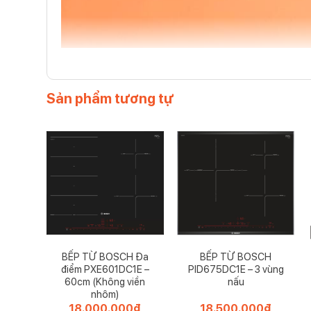
Sản phẩm tương tự
BẾP TỪ BOSCH Đa
BẾP TỪ BOSCH
điểm PXE601DC1E –
PID675DC1E – 3 vùng
60cm (Không viền
nấu
nhôm)
18.000.000
₫
18.500.000
₫