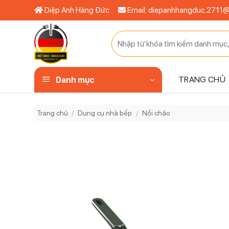
Bỏ
Diệp Anh Hàng Đức
Email: diepanhhangduc.2711
qua
nội
Tìm
dung
kiếm:
TRANG CHỦ
Danh mục
Trang chủ
/
Dụng cụ nhà bếp
/
Nồi chảo