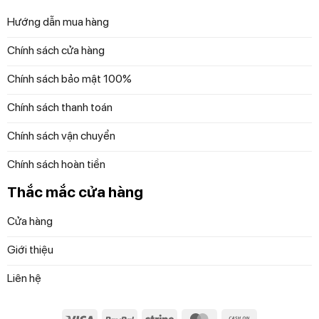
Chi nhánh HN:
Hướng dẫn mua hàng
Số 8/189 Nguyễn Văn Cừ Long Biên Hà Nội (
Chính sách cửa hàng
Đường Hồng Tiến)
Chính sách bảo mật 100%
Chi nhánh HCM:
Chính sách thanh toán
Số nhà 280C23, Khu biệt thự 280 Lương Định
Của, P. An Phú, Quận 2, TP. Thủ Đức, TP.HCM
Chính sách vận chuyển
Chính sách hoàn tiền
Tầng 4 – Diamond Plaza, 34 Lê Duẩn, P. Bến
Nghé, Quận 1, TP. HCM.
Thắc mắc cửa hàng
————
Cửa hàng
GROUP săn Sale:
Giới thiệu
https://www.facebook.com/groups/972830863296
Liên hệ
Website (Đa dạng mặt hàng chọn lựa):
diepanhhangduc.com
Visa
PayPal
Stripe
MasterCard
Cash