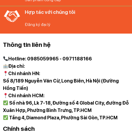
lá
Hợp tác với chúng tôi
Tại sao nên chọn Diệp Anh – Hàng Đức chính
Đăng ký đại lý
hãng:
Hàng cao cấp – Chính hãng 100%: Nhập khẩu
Thông tin liên hệ
trực tiếp từ Đức và Hàn Quốc cùng các hãng lớn
tại Việt Nam.
Hotline: 0985059965 - 0971188166
Địa chỉ:
Giá tốt nhất thị trường: Cam kết cạnh tranh –
Chi nhánh HN:
Giá luôn ưu đãi
Số 8/189 Nguyễn Văn Cừ, Long Biên, Hà Nội (Đường
Hồng Tiến)
Bảo hành & hậu mãi chu đáo: Hỗ trợ tận tâm,
Chi nhánh HCM:
mua hàng không lo nghĩ
Số nhà 96, Lk 7-18, Đường số 4 Global City, đường Đỗ
Xuân Hợp, Phường Bình Trưng, TP.HCM
Giao hàng toàn quốc: Nhanh chóng – Tiện lợi –
Tầng 4, Diamond Plaza, Phường Sài Gòn, TP.HCM
An toàn
Chính sách