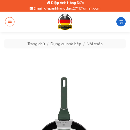
Bỏ
Diệp Anh Hàng Đức
Email: diepanhhangduc.2711@gmail.com
qua
nội
dung
Trang chủ
/
Dụng cụ nhà bếp
/
Nồi chảo